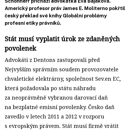
Schönherr přichází advokátka Eva Bajáková.
Americký profesor práv James E. Moliterno pokřtil
český překlad své knihy Globální problémy
profesní etiky právníků.
Stát musí vyplatit úrok ze zdaněných
povolenek
Advokáti z Dentons zastupovali před
Nejvyšším správním soudem provozovatele
chvaletické elektrárny, společnost Sev.en EC,
která požadovala po státu náhradu
za neoprávněně vybranou darovací daň
na bezplatné emisní povolenky. Česko daň
zavedlo v letech 2011 a 2012 v rozporu
s evropským právem. Stát musí firmě vrátit