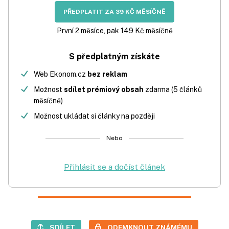
PŘEDPLATIT ZA 39 KČ MĚSÍČNĚ
První 2 měsíce, pak 149 Kč měsíčně
S předplatným získáte
Web Ekonom.cz
bez reklam
Možnost
sdílet prémiový obsah
zdarma (5 článků
měsíčně)
Možnost ukládat si články na později
Nebo
Přihlásit se a dočíst článek
SDÍLET
ODEMKNOUT ZNÁMÉMU