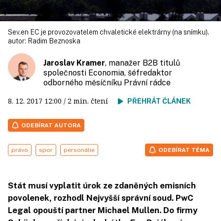
Sev.en EC je provozovatelem chvaletické elektrárny (na snímku).
autor:
Radim Beznoska
Jaroslav Kramer
, manažer B2B titulů
společnosti Economia, šéfredaktor
odborného měsíčníku Právní rádce
8. 12. 2017
12:00
/ 2 min. čtení
PŘEHRÁT ČLÁNEK
ODEBÍRAT AUTORA
právo
spor
personálie
ODEBÍRAT TÉMA
Stát musí vyplatit úrok ze zdaněných emisních
povolenek, rozhodl Nejvyšší správní soud. PwC
Legal opouští partner Michael Mullen. Do firmy