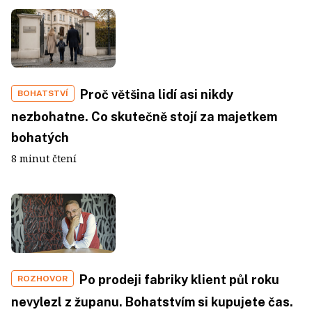
Proč většina lidí asi nikdy
BOHATSTVÍ
nezbohatne. Co skutečně stojí za majetkem
bohatých
8 minut čtení
Po prodeji fabriky klient půl roku
ROZHOVOR
nevylezl z županu. Bohatstvím si kupujete čas.