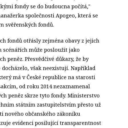
skými fondy se do budoucna počítá,"
anažerka společnosti Apogeo, která se
m svěřenských fondů.
h fondů otřásly zejména obavy z jejich
h scénářích může posloužit jako
ch peněz. Přesvědčivé důkazy, že by
 docházelo, však neexistují. Například
který má v České republice na starosti
sakcím, od roku 2014 nezaznamenal
ch peněz skrze tyto fondy. Ministerstvo
rchním státním zastupitelstvím přesto už
sti nového občanského zákoníku
izuje evidenci posilující transparentnost