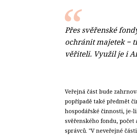
Přes svěřenské fondy
ochránit majetek − 
věřiteli. Využil je i 
Veřejná část bude zahrnov
popřípadě také předmět či
hospodářské činnosti, je-l
svěřenského fondu, počet 
správců. "V neveřejné čás