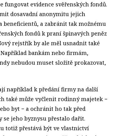
ne fungovat evidence svěřenských fondů.
mit dosavadní anonymitu jejich
 a beneficientů, a zabránit tak možnému
ěřenských fondů k praní špinavých peněz
ový rejstřík by ale měl usnadnit také
 Například bankám nebo firmám,
fondy nebudou muset složitě prokazovat,
jí například k předání firmy na další
ch také může vyčlenit rodinný majetek −
bo byt − a ochránit ho tak před
y se jeho byznysu přestalo dařit.
 totiž přestává být ve vlastnictví