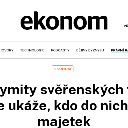
PŘ
HOVORY
TECHNOLOGIE
PODCASTY
DĚJINY BYZNYSU
PRÁVNÍ 
EKONOM
ymity svěřenských 
 ukáže, kdo do nic
majetek