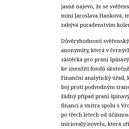
jasně najevo, že se svěřen
míní Jaroslava Hanková, m
zabývá poradenstvím kole
Důvěryhodností svěřenskýc
anonymity, která v černýc
zástěrka pro praní špinavý
ke zneužití fondů skutečně
Finanční analytický úřad, 
boj proti podvodným tran
žádný případ praní špinavý
financí a vnitra spolu s V
po třech letech od účinno
iniciovaly novelu, která zř