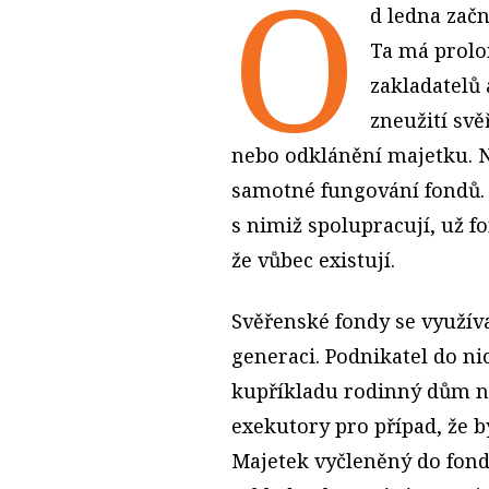
O
d ledna zač
Ta má prolo
zakladatelů
zneužití sv
nebo odklánění majetku. N
samotné fungování fondů.
s nimiž spolupracují, už 
že vůbec existují.
Svěřenské fondy se využíva
generaci. Podnikatel do ni
kupříkladu rodinný dům ne
exekutory pro případ, že b
Majetek vyčleněný do fondu