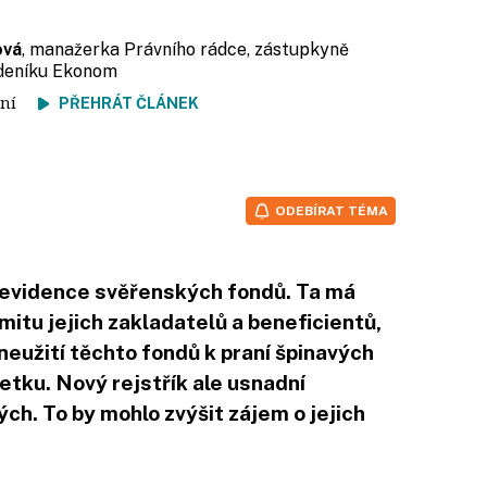
ová
, manažerka Právního rádce, zástupkyně
ýdeníku Ekonom
čtení
PŘEHRÁT ČLÁNEK
ODEBÍRAT TÉMA
 evidence svěřenských fondů. Ta má
itu jejich zakladatelů a beneficientů,
eužití těchto fondů k praní špinavých
tku. Nový rejstřík ale usnadní
ch. To by mohlo zvýšit zájem o jejich