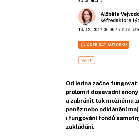
autor:
archiv
Alžběta Vejvod
šéfredaktora t
13. 12. 2017
06:00
/ 7 min. 
ODEBÍRAT AUTORKU
registr
Od ledna začne fungovat
prolomit dosavadní anonym
a zabránit tak možnému zn
peněz nebo odklánění maje
i fungování fondů samotný
zakládání.