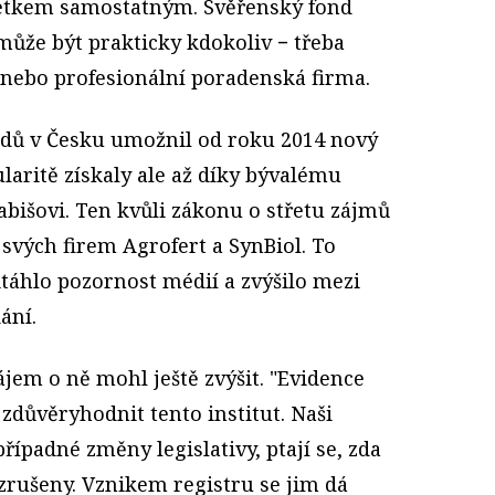
jetkem samostatným. Svěřenský fond
může být prakticky kdokoliv − třeba
 nebo profesionální poradenská firma.
ndů v Česku umožnil od roku 2014 nový
laritě získaly ale až díky bývalému
abišovi. Ten kvůli zákonu o střetu zájmů
 svých firem Agrofert a SynBiol. To
áhlo pozornost médií a zvýšilo mezi
ání.
ájem o ně mohl ještě zvýšit. "Evidence
zdůvěryhodnit tento institut. Naši
případné změny legislativy, ptají se, zda
rušeny. Vznikem registru se jim dá