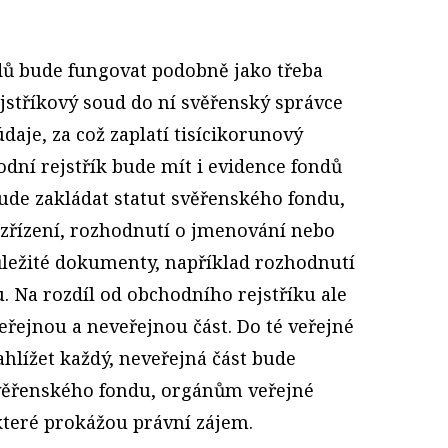
dů bude fungovat podobně jako třeba
ejstříkový soud do ní svěřenský správce
aje, za což zaplatí tisícikorunový
odní rejstřík bude mít i evidence fondů
 bude zakládat statut svěřenského fondu,
 zřízení, rozhodnutí o jmenování nebo
důležité dokumenty, například rozhodnutí
. Na rozdíl od obchodního rejstříku ale
řejnou a neveřejnou část. Do té veřejné
hlížet každý, neveřejná část bude
svěřenského fondu, orgánům veřejné
teré prokážou právní zájem.