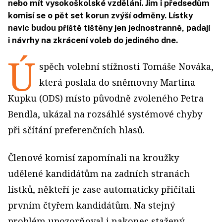
nebo mít vysokoškolské vzdělání. Jim i předsedům
komisí se o pět set korun zvýší odměny. Lístky
navíc budou příště tištěny jen jednostranně, padají
i návrhy na zkrácení voleb do jediného dne.
Ú
spěch volební stížnosti Tomáše Nováka,
která poslala do sněmovny Martina
Kupku (ODS) místo původně zvoleného Petra
Bendla, ukázal na rozsáhlé systémové chyby
při sčítání preferenčních hlasů.
Členové komisí zapomínali na kroužky
udělené kandidátům na zadních stranách
lístků, někteří je zase automaticky přičítali
prvním čtyřem kandidátům. Na stejný
problém upozorňoval i nakonec stažený