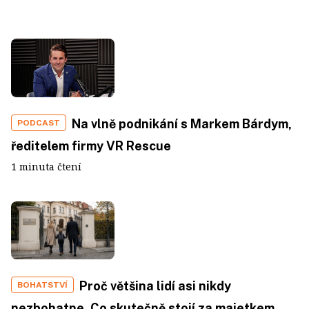
Na vlně podnikání s Markem Bárdym,
PODCAST
ředitelem firmy VR Rescue
1 minuta čtení
Proč většina lidí asi nikdy
BOHATSTVÍ
nezbohatne. Co skutečně stojí za majetkem