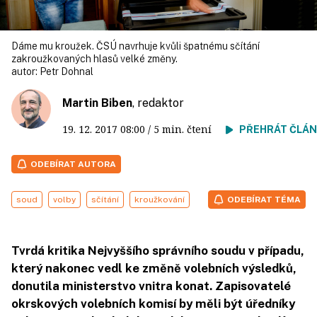
Dáme mu kroužek. ČSÚ navrhuje kvůli špatnému sčítání
zakroužkovaných hlasů velké změny.
autor:
Petr Dohnal
Martin Biben
, redaktor
19. 12. 2017
08:00
/ 5 min. čtení
PŘEHRÁT ČLÁ
ODEBÍRAT AUTORA
soud
volby
sčítání
kroužkování
ODEBÍRAT TÉMA
Tvrdá kritika Nejvyššího správního soudu v případu,
který nakonec vedl ke změně volebních výsledků,
donutila ministerstvo vnitra konat. Zapisovatelé
okrskových volebních komisí by měli být úředníky