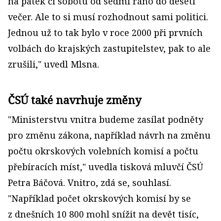
na pátek či sobotu od sedmi ráno do deseti
večer. Ale to si musí rozhodnout sami politici.
Jednou už to tak bylo v roce 2000 při prvních
volbách do krajských zastupitelstev, pak to ale
zrušili," uvedl Mlsna.
ČSÚ také navrhuje změny
"Ministerstvu vnitra budeme zasílat podněty
pro změnu zákona, například návrh na změnu
počtu okrskových volebních komisí a počtu
přebíracích míst," uvedla tisková mluvčí ČSÚ
Petra Báčová. Vnitro, zdá se, souhlasí.
"Například počet okrskových komisí by se
z dnešních 10 800 mohl snížit na devět tisíc,