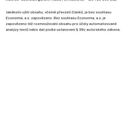
Jakékoliv užití obsahu, včetně převzetí článků, je bez souhlasu
Economia, a.s. zapovězeno. Bez souhlasu Economia, a.s. je
zapovězeno též rozmnožování obsahu pro účely automatizované
analýzy textů nebo dat podle ustanovení § 39c autorského zákona.
Vyzkoušejte Ekonom již za 39
kč za měsíc!
Koupit