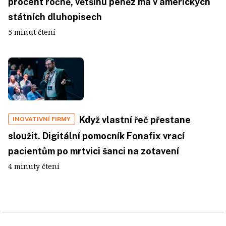
procent ročně, většinu peněz má v amerických
státních dluhopisech
5 minut čtení
Když vlastní řeč přestane
INOVATIVNÍ FIRMY
sloužit. Digitální pomocník Fonafix vrací
pacientům po mrtvici šanci na zotavení
4 minuty čtení