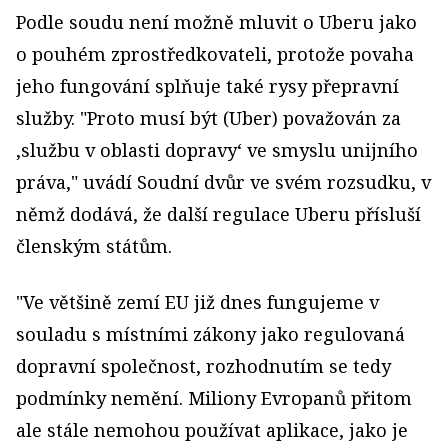
Podle soudu není možně mluvit o Uberu jako
o pouhém zprost
ředkovateli, protože povaha
jeho fungování splňuje také rysy přepravní
služby. "Proto musí být (Uber) považován za
‚službu v oblasti dopravy‘ ve smyslu unijního
práva," uvádí Soudní dvůr ve svém rozsudku, v
němž dodává, že další regulace Uberu přísluší
členským státům.
"Ve většině zemí EU již dnes funguje
me v
souladu s místními zákony jako regulovaná
dopravní společnost, rozhodnutím se tedy
podmínky nemění. Miliony Evropanů přitom
ale stále nemohou používat aplikace, jako je