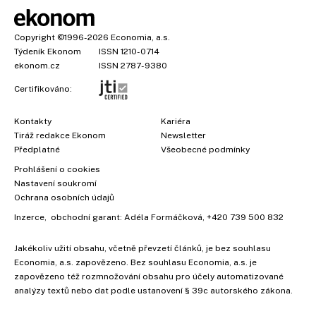
Copyright
©1996-2026
Economia, a.s.
Týdeník Ekonom
ISSN 1210-0714
ekonom.cz
ISSN 2787-9380
Certifikováno:
Kontakty
Kariéra
Tiráž redakce Ekonom
Newsletter
Předplatné
Všeobecné podmínky
Prohlášení o cookies
Nastavení soukromí
Ochrana osobních údajů
Inzerce
, obchodní garant:
Adéla Formáčková
,
+420 739 500 832
Jakékoliv užití obsahu, včetně převzetí článků, je bez souhlasu
Economia, a.s. zapovězeno. Bez souhlasu Economia, a.s. je
zapovězeno též rozmnožování obsahu pro účely automatizované
analýzy textů nebo dat podle ustanovení § 39c autorského zákona.