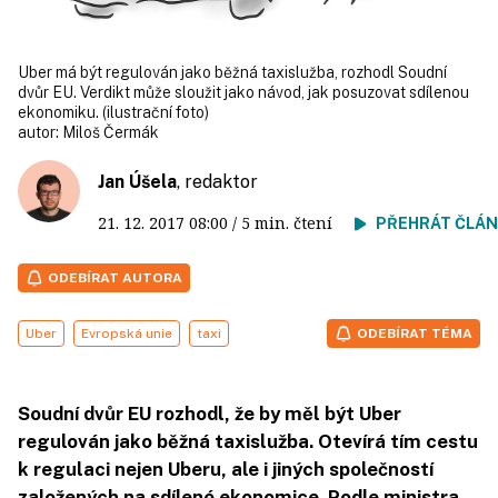
Uber má být regulován jako běžná taxislužba, rozhodl Soudní
dvůr EU. Verdikt může sloužit jako návod, jak posuzovat sdílenou
ekonomiku. (ilustrační foto)
autor:
Miloš Čermák
Jan Úšela
, redaktor
21. 12. 2017
08:00
/ 5 min. čtení
PŘEHRÁT ČLÁ
ODEBÍRAT AUTORA
Uber
Evropská unie
taxi
ODEBÍRAT TÉMA
Soudní dvůr EU rozhodl, že by měl být Uber
regulován jako běžná taxislužba. Otevírá tím cestu
k regulaci nejen Uberu, ale i jiných společností
založených na sdílené ekonomice. Podle ministra