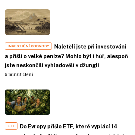
Naletěli jste při investování
INVESTIČNÍ PODVODY
a přišli o velké peníze? Mohlo být i hůř, alespoň
jste neskončili vyhladovělí v džungli
6 minut čtení
Do Evropy přišlo ETF, které vyplácí 14
ETF