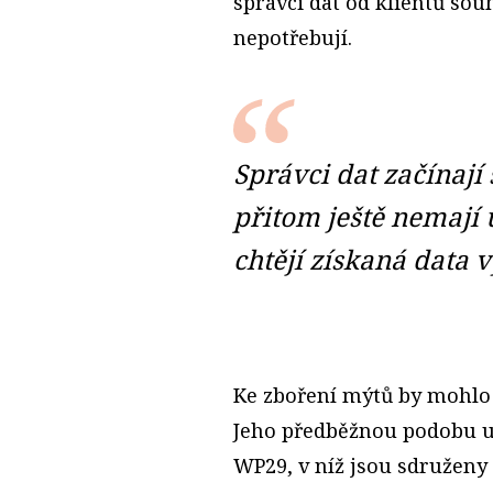
správci dat od klientů sou
nepotřebují.
Správci dat začínají
přitom ještě nemají 
chtějí získaná data v
Ke zboření mýtů by mohlo 
Jeho předběžnou podobu u
WP29, v níž jsou sdruženy