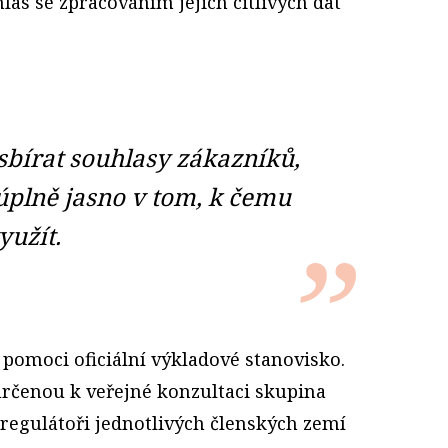
hlas se zpracováním jejich citlivých dat
 sbírat souhlasy zákazníků,
úplně jasno v tom, k čemu
yužít.
pomoci oficiální výkladové stanovisko.
rčenou k veřejné konzultaci skupina
 regulátoři jednotlivých členských zemí