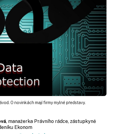
ávod. O novinkách mají firmy mylné představy.
ová
, manažerka Právního rádce, zástupkyně
ýdeníku Ekonom