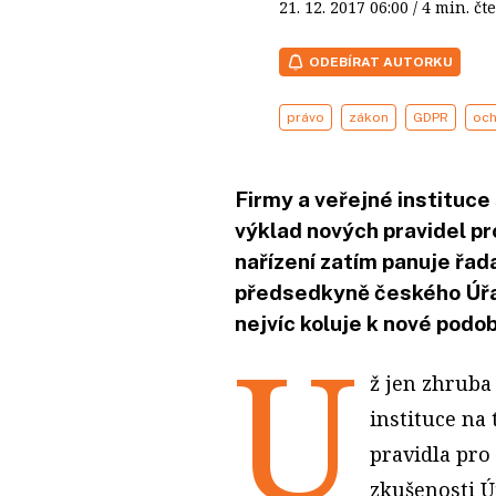
21. 12. 2017
06:00
/ 4 min. 
ODEBÍRAT AUTORKU
právo
zákon
GDPR
och
Firmy a veřejné instituce
výklad nových pravidel p
nařízení zatím panuje řad
předsedkyně českého Úřad
nejvíc koluje k nové podo
U
ž jen zhruba
instituce na 
pravidla pro
zkušenosti Ú