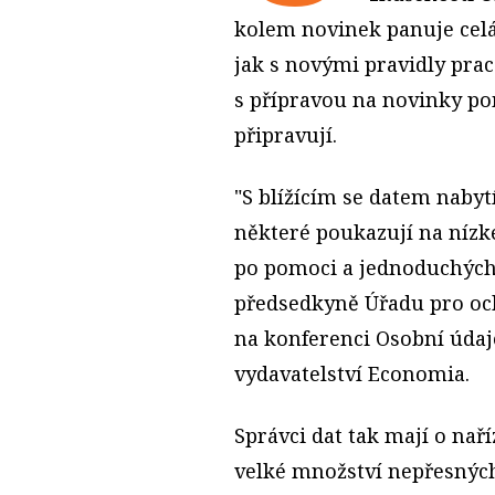
kolem novinek panuje celá
jak s novými pravidly prac
s přípravou na novinky pom
připravují.
"S blížícím se datem nabytí
některé poukazují na nízké
po pomoci a jednoduchých
předsedkyně Úřadu pro oc
na konferenci Osobní údaj
vydavatelství Economia.
Správci dat tak mají o na
velké množství nepřesnýc