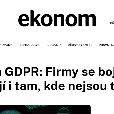
PŘ
HOVORY
TECHNOLOGIE
PODCASTY
DĚJINY BYZNYSU
PRÁVNÍ 
a GDPR: Firmy se boj
jí i tam, kde nejsou 