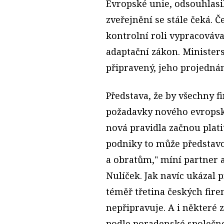
Evropské unie, odsouhlasil
zveřejnění se stále čeká.
kontrolní roli vypracováva
adaptační zákon. Ministers
připravený, jeho projedná
Představa, že by všechny f
požadavky nového evropské
nová pravidla začnou platit
podniky to může představo
a obratům," míní partner 
Nulíček. Jak navíc ukázal
téměř třetina českých fire
nepřipravuje. A i některé z
podle poradenské společno