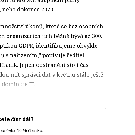
, nebo dokonce 2020.
množství úkonů, které se bez osobních
h organizacích jich běžně bývá až 300.
ptikou GDPR, identifikujeme obvykle
dů s nařízením," popisuje ředitel
adík. Jejich odstranění stojí čas
dou mít správci dat v květnu stále ještě
 dominuje IT.
ete číst dál?
vás čeká 10 % článku.