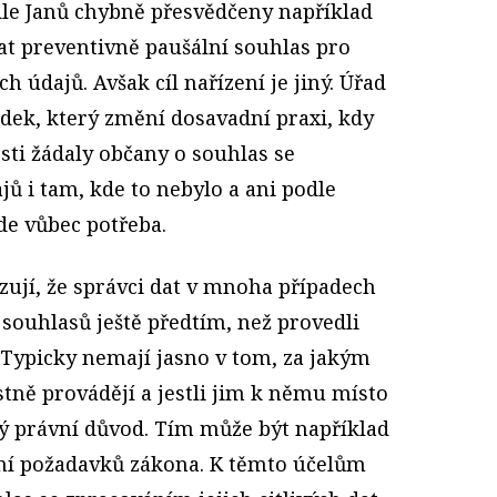
dle Janů chybně přesvědčeny například
at preventivně paušální souhlas pro
h údajů. Avšak cíl nařízení je jiný. Úřad
edek, který změní dosavadní praxi, kdy
osti žádaly občany o souhlas se
ů i tam, kde to nebylo a ani podle
e vůbec potřeba.
zují, že správci dat v mnoha případech
souhlasů ještě předtím, než provedli
 Typicky nemají jasno v tom, za jakým
tně provádějí a jestli jim k němu místo
ný právní důvod. Tím může být například
ní požadavků zákona. K těmto účelům