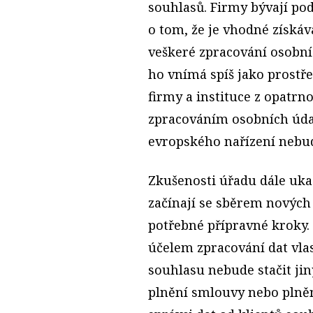
souhlasů. Firmy bývají po
o tom, že je vhodné získáv
veškeré zpra­cování osobníc
ho vnímá spíš jako prostř
firmy a instituce z opatrn
zpracováním osobních údaj
evropského nařízení nebud
Zkušenosti úřadu dále uka
začínají se sběrem nových 
potřebné přípravné kroky.
účelem zpracování dat vlas
souhlasu nebude stačit ji
plnění smlouvy nebo plně