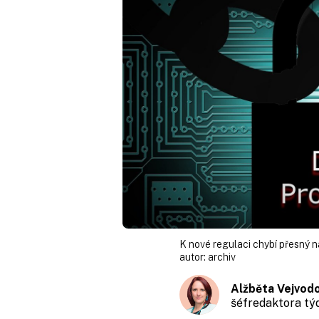
K nové regulaci chybí přesný n
autor:
archiv
Alžběta Vejvod
šéfredaktora t