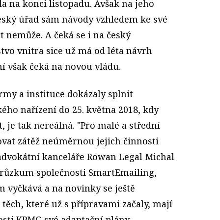
a na konci listopadu. Avšak na jeho
 Český úřad sám návody vzhledem ke své
t nemůže. A čeká se i na český
tvo vnitra sice už má od léta návrh
ní však čeká na novou vládu.
irmy a instituce dokázaly splnit
ho nařízení do 25. května 2018, kdy
, je tak nereálná. "Pro malé a střední
vat zátěž neúměrnou jejich činnosti
advokátní kanceláře Rowan Legal Michal
 průzkum společnosti Smart­Emailing,
m vyčkává a na novinky se ještě
 těch, které už s přípravami začaly, mají
sti KPMG své adaptační plány