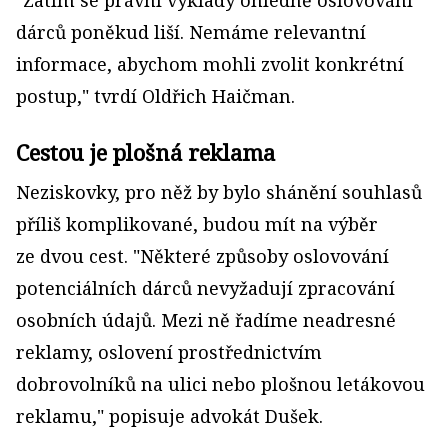
"Zatím se právní výklady ohledně oslovování
dárců poněkud liší. Nemáme relevantní
informace, abychom mohli zvolit konkrétní
postup," tvrdí Oldřich Haičman.
Cestou je plošná reklama
Neziskovky, pro něž by bylo shánění souhlasů
příliš komplikované, budou mít na výběr
ze dvou cest. "Některé způsoby oslovování
potenciálních dárců nevyžadují zpracování
osobních údajů. Mezi ně řadíme neadresné
reklamy, oslovení prostřednictvím
dobrovolníků na ulici nebo plošnou letákovou
reklamu," popisuje advokát Dušek.