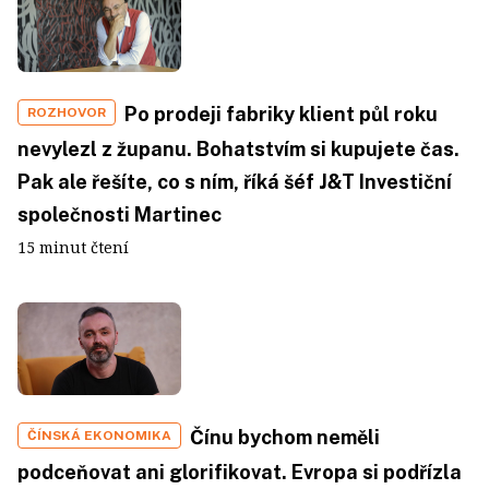
Po prodeji fabriky klient půl roku
ROZHOVOR
nevylezl z županu. Bohatstvím si kupujete čas.
Pak ale řešíte, co s ním, říká šéf J&T Investiční
společnosti Martinec
15 minut čtení
Čínu bychom neměli
ČÍNSKÁ EKONOMIKA
podceňovat ani glorifikovat. Evropa si podřízla