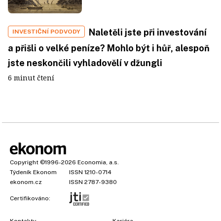
Naletěli jste při investování
INVESTIČNÍ PODVODY
a přišli o velké peníze? Mohlo být i hůř, alespoň
jste neskončili vyhladovělí v džungli
6 minut čtení
Copyright
©1996-2026
Economia, a.s.
Týdeník Ekonom
ISSN 1210-0714
ekonom.cz
ISSN 2787-9380
Certifikováno:
Kontakty
Kariéra