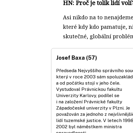
HN: Proč je tolik lidí volí
Asi nikdo na to nenajdeme
které kdy kdo pamatuje, ni
skutečné, globální problé
Josef Baxa (57)
Předseda Nejvyššího správního sou
který v roce 2003 sám spoluzaklád
a od počátku stojí v jeho čele.
Vystudoval Právnickou fakultu
Univerzity Karlovy, podílel se
i na založení Právnické fakulty
Západočeské univerzity v Plzni. Je
považován za jednoho z nejvlivnějš
lidí tuzemské justice. V letech 199
2002 byl náměstkem ministra
spravedlnosti.