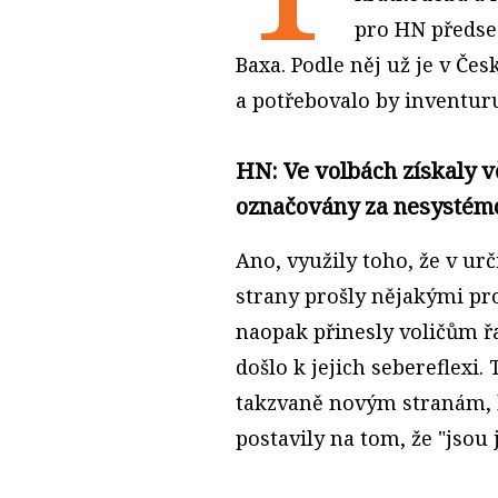
pro HN předse
Baxa. Podle něj už je v Če
a potřebovalo by inventur
HN: Ve volbách získaly vě
označovány za nesysté
Ano, využily toho, že v ur
strany prošly nějakými pr
naopak přinesly voličům ř
došlo k jejich sebereflexi
takzvaně novým stranám, k
postavily na tom, že "jsou j