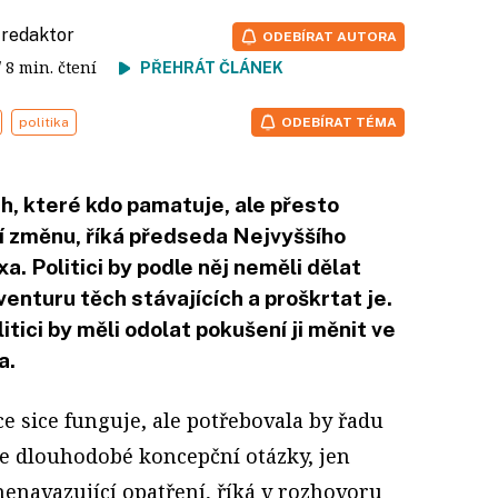
, redaktor
ODEBÍRAT AUTORA
/ 8 min. čtení
PŘEHRÁT ČLÁNEK
politika
ODEBÍRAT TÉMA
h, které kdo pamatuje, ale přesto
ují změnu, říká předseda Nejvyššího
. Politici by podle něj neměli dělat
venturu těch stávajících a proškrtat je.
tici by měli odolat pokušení ji měnit ve
a.
e sice funguje, ale potřebovala by řadu
se dlouhodobé koncepční otázky, jen
enavazující opatření, říká v rozhovoru