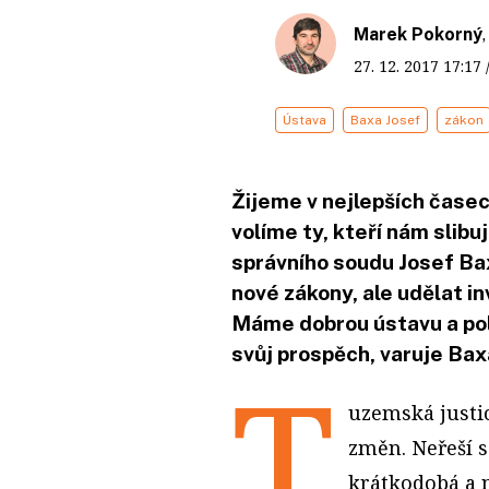
Marek Pokorný
27. 12. 2017
17:17
Ústava
Baxa Josef
zákon
Žijeme v nejlepších časec
volíme ty, kteří nám slib
správního soudu Josef Baxa
nové zákony, ale udělat in
Máme dobrou ústavu a poli
svůj prospěch, varuje Bax
T
uzemská justic
změn. Neřeší 
krátkodobá a n