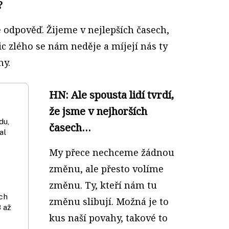
?
 odpověď. Žijeme v nejlepších časech,
c zlého se nám neděje a míjejí nás ty
my.
HN: Ale spousta lidí tvrdí,
že jsme v nejhorších
du,
časech…
al
My přece nechceme žádnou
změnu, ale přesto volíme
změnu. Ty, kteří nám tu
ích
změnu slibují. Možná je to
8 až
kus naší povahy, takové to