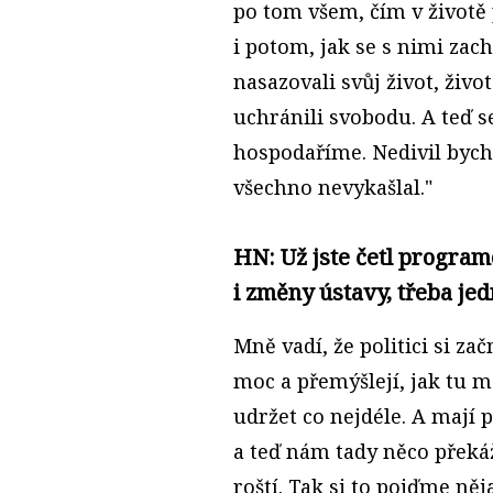
po tom všem, čím v životě 
i potom, jak se s nimi zac
nasazovali svůj život, život
uchránili svobodu. A teď s
hospodaříme. Nedivil bych s
všechno nevykašlal."
HN: Už jste četl progra
i změny ústavy, třeba je
Mně vadí, že politici si za
moc a přemýšlejí, jak tu m
udržet co nejdéle. A mají 
a teď nám tady něco překáž
roští. Tak si to pojďme ně