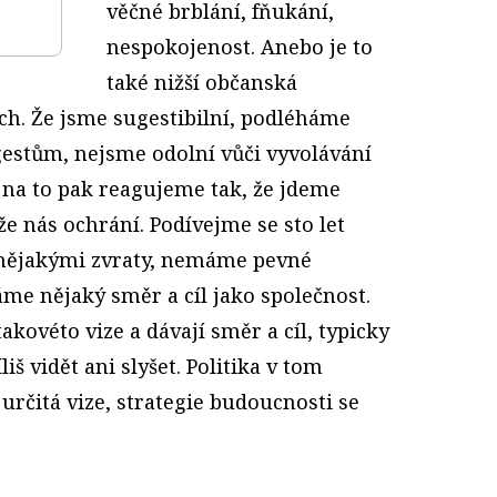
věčné brblání, fňukání,
nespokojenost. Anebo je to
také nižší občanská
ch. Že jsme sugestibilní, podléháme
estům, nejsme odolní vůči vyvolávání
 na to pak reagujeme tak, že jdeme
 že nás ochrání. Podívejme se sto let
 nějakými zvraty, nemáme pevné
e nějaký směr a cíl jako společnost.
akovéto vize a dávají směr a cíl, typicky
iš vidět ani slyšet. Politika v tom
rčitá vize, strategie budoucnosti se