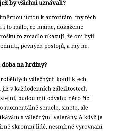
 jež by všichni uznávali?
adměrnou úctou k autoritám, my těch
a i to málo, co máme, dokážeme
rošku to zrcadlo ukazují, že oni byli
odnutí, pevných postojů, a my ne.
á doba na hrdiny?
proběhlých válečných konfliktech.
 již v každodenních záležitostech
stejní, budou mít odvahu něco říct
 to momentálně semele, smete, ale
potkávám s válečnými veterány. A když je
írně skromní lidé, nesmírně vyrovnaní