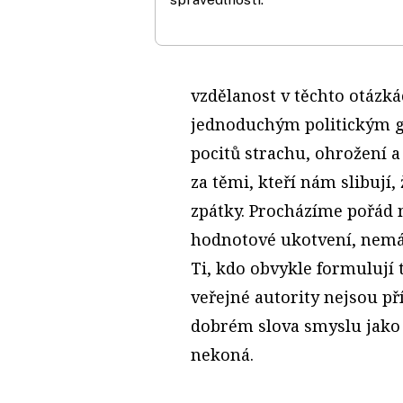
vzdělanost v těchto otázká
jednoduchým politickým g
pocitů strachu, ohrožení a
za těmi, kteří nám slibují,
zpátky. Procházíme pořád
hodnotové ukotvení, nemám
Ti, kdo obvykle formulují t
veřejné autority nejsou příl
dobrém slova smyslu jako u
nekoná.