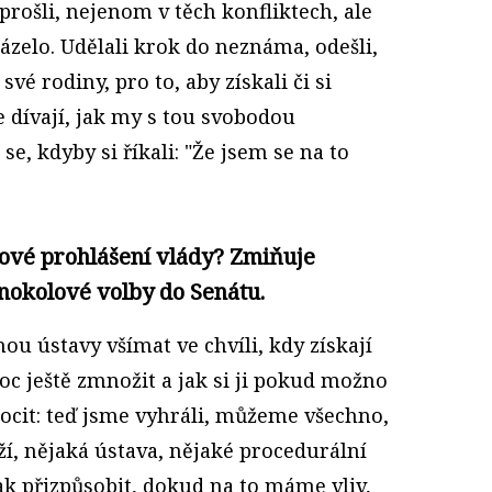
prošli, nejenom v těch konfliktech, ale
házelo. Udělali krok do neznáma, odešli,
 své rodiny, pro to, aby získali či si
e dívají, jak my s tou svobodou
e, kdyby si říkali: "Že jsem se na to
mové prohlášení vlády? Zmiňuje
dnokolové volby do Senátu.
čnou ústavy všímat ve chvíli, kdy získají
oc ještě zmnožit a jak si ji pokud možno
pocit: teď jsme vyhráli, můžeme všechno,
í, nějaká ústava, nějaké procedurální
jak přizpůsobit, dokud na to máme vliv,