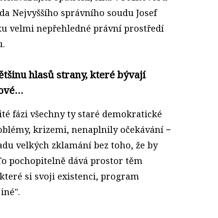
da Nejvyššího správního soudu Josef
sku velmi nepřehledné právní prostředí
u.
tšinu hlasů strany, které bývají
mové…
čité fázi všechny ty staré demokratické
oblémy, krizemi, nenaplnily očekávání −
adu velkých zklamání bez toho, že by
. To pochopitelně dává prostor těm
teré si svoji existenci, program
iné".