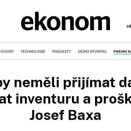
PŘ
HOVORY
TECHNOLOGIE
PODCASTY
DĚJINY BYZNYSU
PRÁVNÍ 
 by neměli přijímat d
at inventuru a proškr
Josef Baxa