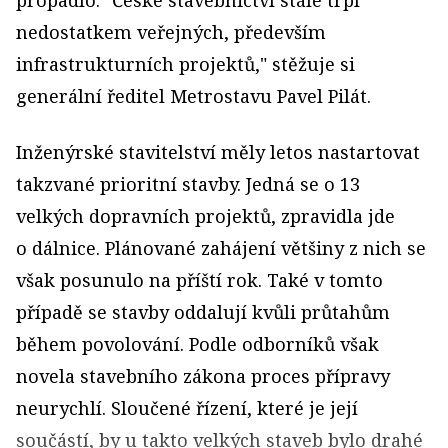
propadlo. "České stavebnictví stále trpí
nedostatkem veřejných, především
infrastrukturních projektů," stěžuje si
generální ředitel Metrostavu Pavel Pilát.
Inženýrské stavitelství měly letos nastartovat
takzvané prioritní stavby. Jedná se o 13
velkých dopravních projektů, zpravidla jde
o dálnice. Plánované zahájení většiny z nich se
však posunulo na příští rok. Také v tomto
případě se stavby oddalují kvůli průtahům
během povolování. Podle odborníků však
novela stavebního zákona proces přípravy
neurychlí. Sloučené řízení, které je její
součástí, by u takto velkých staveb bylo drahé