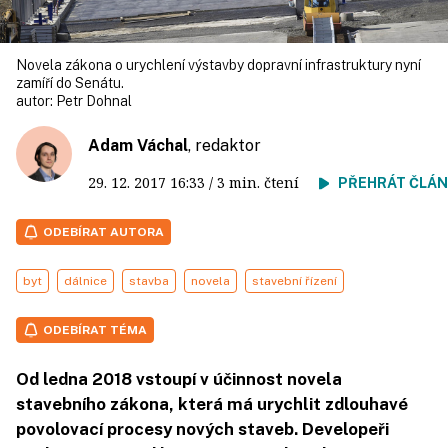
Novela zákona o urychlení výstavby dopravní infrastruktury nyní
zamíří do Senátu.
autor:
Petr Dohnal
Adam Váchal
, redaktor
29. 12. 2017
16:33
/ 3 min. čtení
PŘEHRÁT ČLÁ
ODEBÍRAT AUTORA
byt
dálnice
stavba
novela
stavební řízení
ODEBÍRAT TÉMA
Od ledna 2018 vstoupí v účinnost novela
stavebního zákona, která má urychlit zdlouhavé
povolovací procesy nových staveb. Developeři