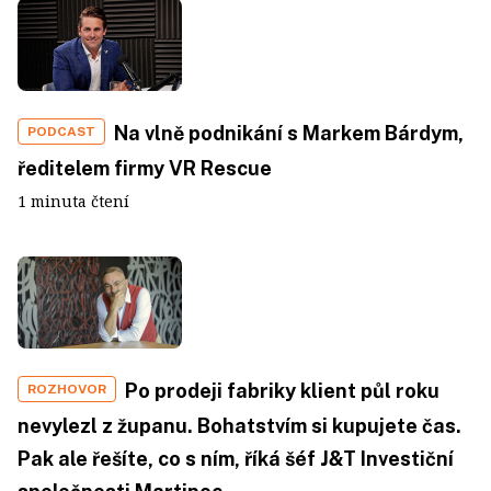
Na vlně podnikání s Markem Bárdym,
PODCAST
ředitelem firmy VR Rescue
1 minuta čtení
Po prodeji fabriky klient půl roku
ROZHOVOR
nevylezl z županu. Bohatstvím si kupujete čas.
Pak ale řešíte, co s ním, říká šéf J&T Investiční