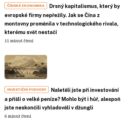
Drsný kapitalismus, který by
ČÍNSKÁ EKONOMIKA
evropské firmy nepřežily. Jak se Čína z
montovny proměnila v technologického rivala,
kterému svět nestačí
11 minut čtení
Naletěli jste při investování
INVESTIČNÍ PODVODY
a přišli o velké peníze? Mohlo být i hůř, alespoň
jste neskončili vyhladovělí v džungli
6 minut čtení