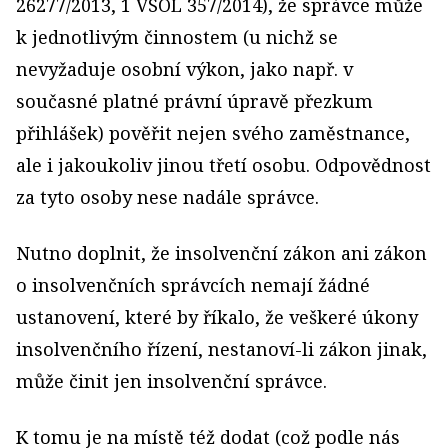
26277/2013, 1 VSOL 357/2014), že správce může
k jednotlivým činnostem (u nichž se
nevyžaduje osobní výkon, jako např. v
současné platné právní úpravě přezkum
přihlášek) pověřit nejen svého zaměstnance,
ale i jakoukoliv jinou třetí osobu. Odpovědnost
za tyto osoby nese nadále správce.
Nutno doplnit, že insolvenční zákon ani zákon
o insolvenčních správcích nemají žádné
ustanovení, které by říkalo, že veškeré úkony
insolvenčního řízení, nestanoví-li zákon jinak,
může činit jen insolvenční správce.
K tomu je na místě též dodat (což podle nás