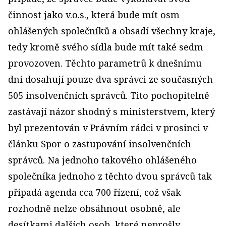
činnost jako v.o.s., která bude mít osm
ohlášených společníků a obsadí všechny kraje,
tedy kromě svého sídla bude mít také sedm
provozoven. Těchto parametrů k dnešnímu
dni dosahují pouze dva správci ze současných
505 insolvenčních správců. Tito pochopitelně
zastávají názor shodný s ministerstvem, který
byl prezentován v Právním rádci v prosinci v
článku Spor o zastupování insolvenčních
správců. Na jednoho takového ohlášeného
společníka jednoho z těchto dvou správců tak
připadá agenda cca 700 řízení, což však
rozhodně nelze obsáhnout osobně, ale
desítkami dalších osob, které neprošly