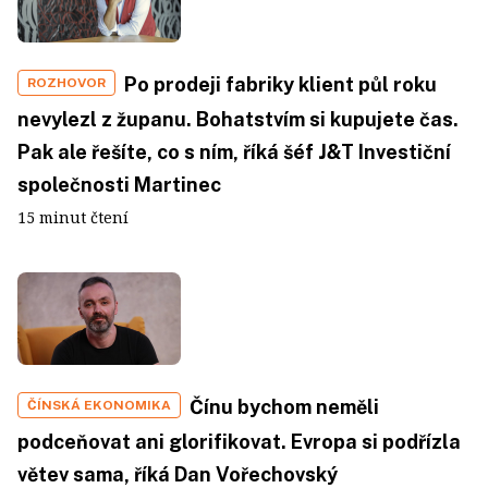
Po prodeji fabriky klient půl roku
ROZHOVOR
nevylezl z županu. Bohatstvím si kupujete čas.
Pak ale řešíte, co s ním, říká šéf J&T Investiční
společnosti Martinec
15 minut čtení
Čínu bychom neměli
ČÍNSKÁ EKONOMIKA
podceňovat ani glorifikovat. Evropa si podřízla
větev sama, říká Dan Vořechovský