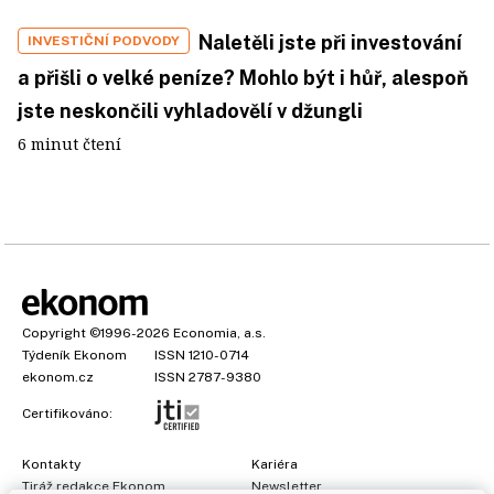
Naletěli jste při investování
INVESTIČNÍ PODVODY
a přišli o velké peníze? Mohlo být i hůř, alespoň
jste neskončili vyhladovělí v džungli
6 minut čtení
Copyright
©1996-2026
Economia, a.s.
Týdeník Ekonom
ISSN 1210-0714
ekonom.cz
ISSN 2787-9380
Certifikováno:
Kontakty
Kariéra
Tiráž redakce Ekonom
Newsletter