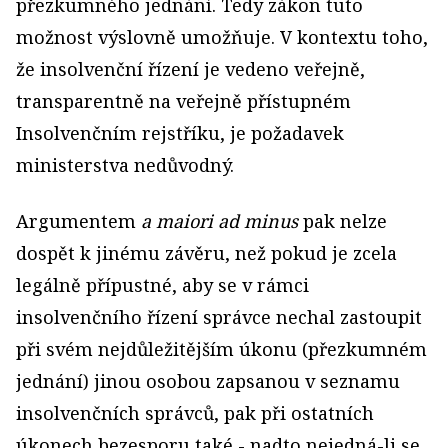
přezkumného jednání. Tedy zákon tuto
možnost výslovně umožňuje. V kontextu toho,
že insolvenční řízení je vedeno veřejně,
transparentně na veřejně přístupném
Insolvenčním rejstříku, je požadavek
ministerstva nedůvodný.
Argumentem
a maiori ad minus
pak nelze
dospět k jinému závěru, než pokud je zcela
legálně přípustné, aby se v rámci
insolvenčního řízení správce nechal zastoupit
při svém nejdůležitějším úkonu (přezkumném
jednání) jinou osobou zapsanou v seznamu
insolvenčních správců, pak při ostatních
úkonech bezesporu také - nadto nejedná-li se