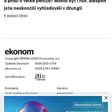
a přišli o velké peníze? Mohlo být i hůř, alespoň
jste neskončili vyhladovělí v džungli
6 minut čtení
Copyright
©1996-2026
Economia, a.s.
Týdeník Ekonom
ISSN 1210-0714
ekonom.cz
ISSN 2787-9380
Certifikováno:
Kontakty
Kariéra
Tiráž redakce Ekonom
Newsletter
×
Předplatné
Všeobecné podmínky
Prohlášení o cookies
Nastavení soukromí