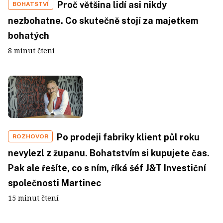
Proč většina lidí asi nikdy
BOHATSTVÍ
nezbohatne. Co skutečně stojí za majetkem
bohatých
8 minut čtení
Po prodeji fabriky klient půl roku
ROZHOVOR
nevylezl z županu. Bohatstvím si kupujete čas.
Pak ale řešíte, co s ním, říká šéf J&T Investiční
společnosti Martinec
15 minut čtení