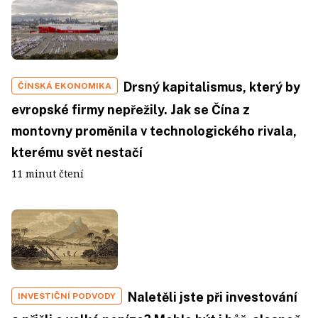
Drsný kapitalismus, který by
ČÍNSKÁ EKONOMIKA
evropské firmy nepřežily. Jak se Čína z
montovny proměnila v technologického rivala,
kterému svět nestačí
11 minut čtení
Naletěli jste při investování
INVESTIČNÍ PODVODY