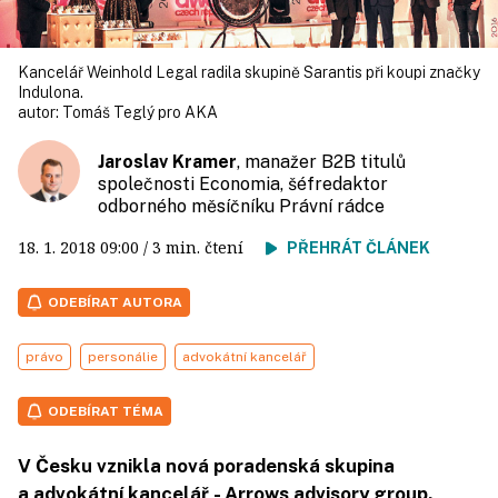
Kancelář Weinhold Legal radila skupině Sarantis při koupi značky
Indulona.
autor:
Tomáš Teglý pro AKA
Jaroslav Kramer
, manažer B2B titulů
společnosti Economia, šéfredaktor
odborného měsíčníku Právní rádce
18. 1. 2018
09:00
/ 3 min. čtení
PŘEHRÁT ČLÁNEK
ODEBÍRAT AUTORA
právo
personálie
advokátní kancelář
ODEBÍRAT TÉMA
V Česku vznikla nová poradenská skupina
a advokátní kancelář - Arrows advisory group.