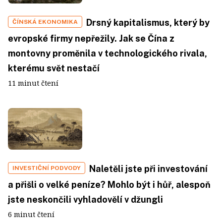
Drsný kapitalismus, který by
ČÍNSKÁ EKONOMIKA
evropské firmy nepřežily. Jak se Čína z
montovny proměnila v technologického rivala,
kterému svět nestačí
11 minut čtení
Naletěli jste při investování
INVESTIČNÍ PODVODY
a přišli o velké peníze? Mohlo být i hůř, alespoň
jste neskončili vyhladovělí v džungli
6 minut čtení