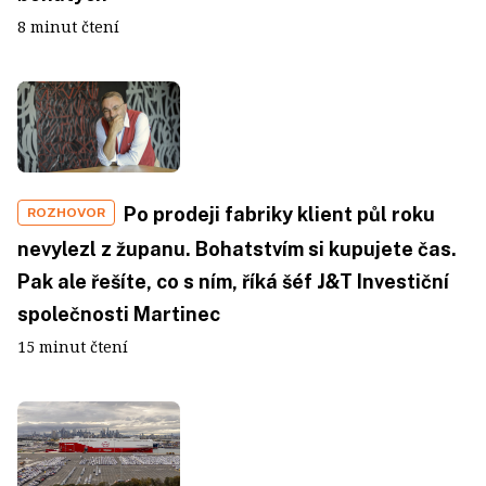
8 minut čtení
Po prodeji fabriky klient půl roku
ROZHOVOR
nevylezl z županu. Bohatstvím si kupujete čas.
Pak ale řešíte, co s ním, říká šéf J&T Investiční
společnosti Martinec
15 minut čtení