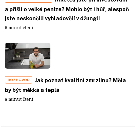
a přišli o velké peníze? Mohlo být i hůř, alespoň
jste neskončili vyhladovělí v džungli
6 minut čtení
Jak poznat kvalitní zmrzlinu? Měla
ROZHOVOR
by být měkká a teplá
8 minut čtení