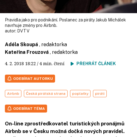
Pravidla jako pro podnikání. Poslanec za piráty Jakub Michálek
navrhuje změny pro Airbnb.
autor:
DVTV
Adéla Skoupá
, redaktorka
Kateřina Frouzová
, redaktorka
4. 2. 2018
18:22
/ 4 min. čtení
PŘEHRÁT ČLÁNEK
ODEBÍRAT AUTORKU
Airbnb
Česká pirátská strana
poplatky
piráti
ODEBÍRAT TÉMA
On-line zprostředkovatel turistických pronájmů
Airbnb se v Česku možná dočká nových pravidel.