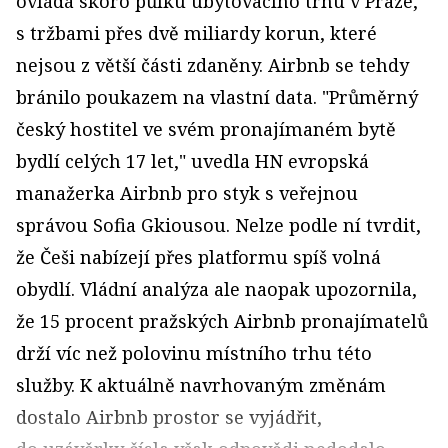
ovládá skoro půlku ubytovacího trhu v Praze,
s tržbami přes dvě miliardy korun, které
nejsou z větší části zdaněny. Airbnb se tehdy
bránilo poukazem na vlastní data. "Průměrný
český hostitel ve svém pronajímaném bytě
bydlí celých 17 let," uvedla HN evropská
manažerka Airbnb pro styk s veřejnou
správou Sofia Gkiousou. Nelze podle ní tvrdit,
že Češi nabízejí přes platformu spíš volná
obydlí. Vládní analýza ale naopak upozornila,
že 15 procent pražských Airbnb pronajímatelů
drží víc než polovinu místního trhu této
služby. K aktuálně navrhovaným změnám
dostalo Airbnb prostor se vyjádřit,