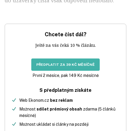
do uzávěrky čísla však odpovědi nedodalo.
Chcete číst dál?
Ještě na vás čeká 10 % článku.
PŘEDPLATIT ZA 39 KČ MĚSÍČNĚ
První 2 měsíce, pak 149 Kč měsíčně
S předplatným získáte
Web Ekonom.cz
bez reklam
Možnost
sdílet prémiový obsah
zdarma (5 článků
měsíčně)
Možnost ukládat si články na později