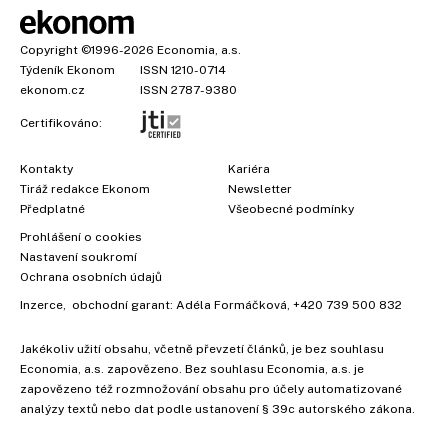
Copyright
©1996-2026
Economia, a.s.
Týdeník Ekonom
ISSN 1210-0714
ekonom.cz
ISSN 2787-9380
Certifikováno:
Kontakty
Kariéra
Tiráž redakce Ekonom
Newsletter
×
Předplatné
Všeobecné podmínky
Prohlášení o cookies
Nastavení soukromí
Ochrana osobních údajů
Inzerce
, obchodní garant:
Adéla Formáčková
,
+420 739 500 832
Jakékoliv užití obsahu, včetně převzetí článků, je bez souhlasu
Economia, a.s. zapovězeno. Bez souhlasu Economia, a.s. je
zapovězeno též rozmnožování obsahu pro účely automatizované
analýzy textů nebo dat podle ustanovení § 39c autorského zákona.