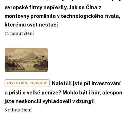
evropské firmy nepřežily. Jak se Čína z
montovny proměnila v technologického rivala,
kterému svět nestačí
11 minut čtení
Naletěli jste při investování
INVESTIČNÍ PODVODY
a přišli o velké peníze? Mohlo být i hůř, alespoň
jste neskončili vyhladovělí v džungli
6 minut čtení