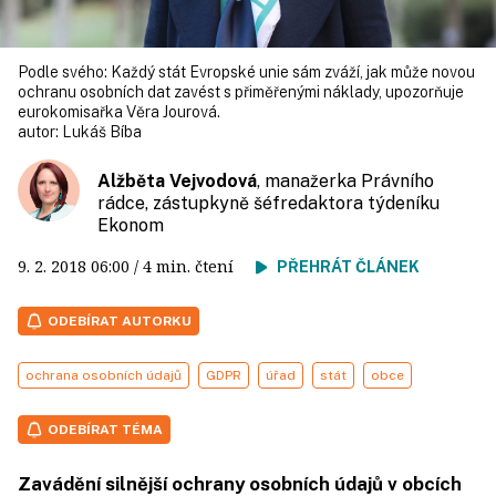
Podle svého: Každý stát Evropské unie sám zváží, jak může novou
ochranu osobních dat zavést s přiměřenými náklady, upozorňuje
eurokomisařka Věra Jourová.
autor:
Lukáš Bíba
Alžběta Vejvodová
, manažerka Právního
rádce, zástupkyně šéfredaktora týdeníku
Ekonom
9. 2. 2018
06:00
/ 4 min. čtení
PŘEHRÁT ČLÁNEK
ODEBÍRAT AUTORKU
ochrana osobních údajů
GDPR
úřad
stát
obce
ODEBÍRAT TÉMA
Zavádění silnější ochrany osobních údajů v obcích