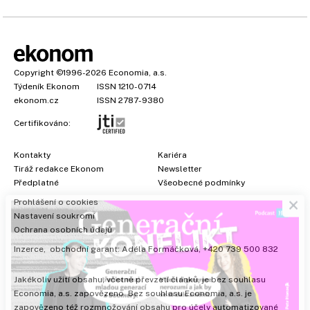
Copyright
©1996-2026
Economia, a.s.
Týdeník Ekonom
ISSN 1210-0714
ekonom.cz
ISSN 2787-9380
Certifikováno:
Kontakty
Kariéra
Tiráž redakce Ekonom
Newsletter
×
Předplatné
Všeobecné podmínky
Prohlášení o cookies
Nastavení soukromí
Ochrana osobních údajů
Inzerce
, obchodní garant:
Adéla Formáčková
,
+420 739 500 832
Jakékoliv užití obsahu, včetně převzetí článků, je bez souhlasu
Economia, a.s. zapovězeno. Bez souhlasu Economia, a.s. je
zapovězeno též rozmnožování obsahu pro účely automatizované