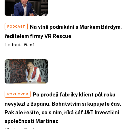
Na vlně podnikání s Markem Bárdym,
PODCAST
ředitelem firmy VR Rescue
1 minuta čtení
Po prodeji fabriky klient půl roku
ROZHOVOR
nevylezl z županu. Bohatstvím si kupujete čas.
Pak ale řešíte, co s ním, říká šéf J&T Investiční
společnosti Martinec