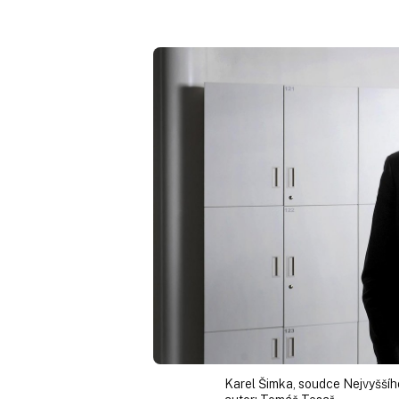
Karel Šimka, soudce Nejvyššíh