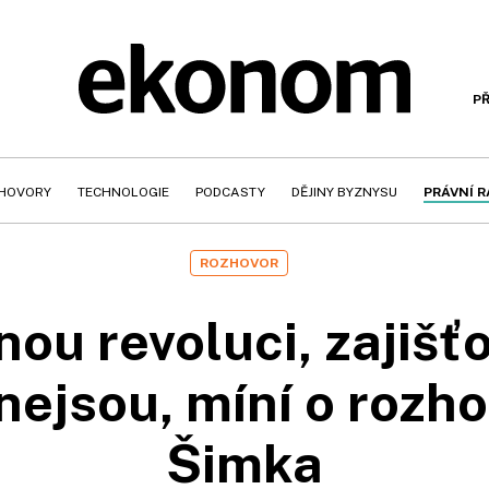
PŘ
HOVORY
TECHNOLOGIE
PODCASTY
DĚJINY BYZNYSU
PRÁVNÍ 
ROZHOVOR
ou revoluci, zajišť
nejsou, míní o rozh
Šimka