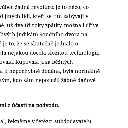
vůbec žádná revoluce. Je to něco, co
 jiných lidí, kteří se tím zabývají v
, už dva tři roky zpátky, možná i dříve.
tlivých judikátů Soudního dvora na
 je to, že se skutečně jednalo o
ala nějakou docela složitou technologii,
ovala. Kupovala ji za běžných
a jí nepochybně dodána, byla normálně
ěkým, kdo sám neporušil žádné daňové
ení z účasti na podvodu.
dál, řekněme v řetězci subdodavatelů,