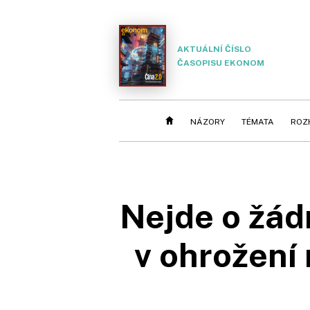
AKTUÁLNÍ ČÍSLO
ČASOPISU EKONOM
NÁZORY
TÉMATA
ROZ
Nejde o žádn
v ohrožení 