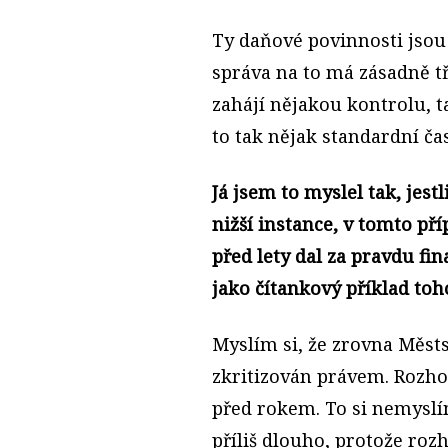
Ty daňové povinnosti jsou
správa na to má zásadně tři
zahájí nějakou kontrolu, ta
to tak nějak standardní č
Já jsem to myslel tak, jes
nižší instance, v tomto př
před lety dal za pravdu fi
jako čítankový příklad toh
Myslím si, že zrovna Měst
zkritizován právem. Rozhod
před rokem. To si nemysl
příliš dlouho, protože roz