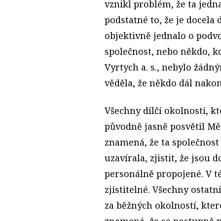
vznikl problém, že ta jedn
podstatné to, že je docela
objektivně jednalo o podv
společnost, nebo někdo, kdo
Vyrtych a. s., nebylo žád
věděla, že někdo dál nako
Všechny dílčí okolnosti, k
původně jasně posvětil Měs
znamená, že ta společnos
uzavírala, zjistit, že jsou
personálně propojené. V té
zjistitelné. Všechny ostatn
za běžných okolností, kter
znamená, že se postupně p