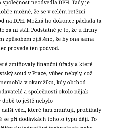
a společnost neodvedla DPH. Tady je
 dobře možné, že se v celém řetězci
od na DPH. Možná ho dokonce páchala ta
 za ní stál. Podstatné je to, že u firmy
ným způsobem zjištěno, že by ona sama
nec provede ten podvod.
teré zmiňovaly finanční úřady a které
tský soud v Praze, vůbec nebyly, což
t nemohla v okamžiku, kdy obchod
 dodavatelé a společnosti okolo nějak
 době to ještě nebylo
í další věci, které tam zmiňují, probíhaly
é se při dodávkách tohoto typu dějí. To
řijímaly jednotlivé technologie nebo