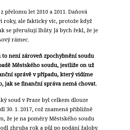
 z přelomu let 2010 a 2011. Daňová
 roky, ale fakticky víc, protože když
k se přerušují lhůty. Já bych řekl, že je
asový rámec.
tli to není zároveň zpochybnění soudu
ípadě Městského soudu, jestliže on už
nanční správě v případu, který vidíme
o, jak se finanční správa nemá chovat.
ský soud v Praze byl celkem dlouze
l 30. 1. 2017, což znamená přibližně
ím, že je na poměry Městského soudu
hodl zhruba rok a půl po podání žaloby.