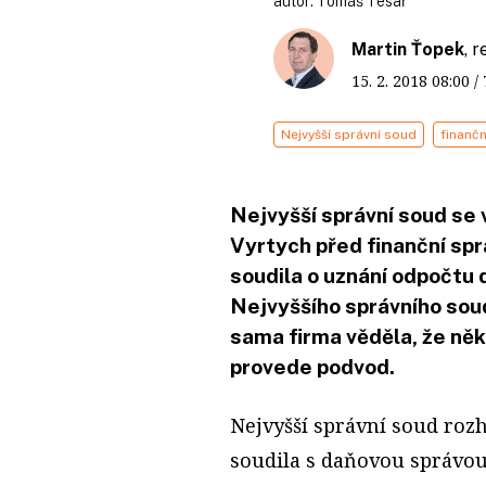
autor:
Tomáš Tesař
Martin Ťopek
, 
15. 2. 2018
08:00
/
Nejvyšší správní soud
finančn
Nejvyšší správní soud se 
Vyrtych před finanční sp
soudila o uznání odpočtu 
Nejvyššího správního soud
sama firma věděla, že ně
provede podvod.
Nejvyšší správní soud roz
soudila s daňovou správou