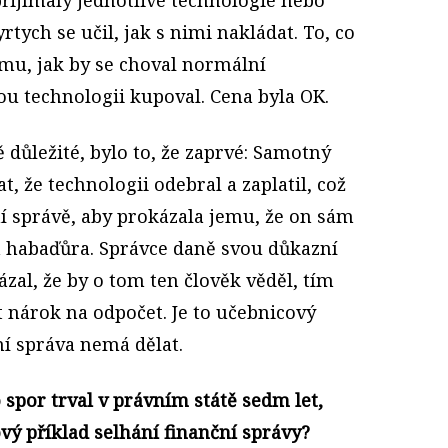
rtych se učil, jak s nimi nakládat. To, co
omu, jak by se choval normální
ou technologii kupoval. Cena byla OK.
 důležité, bylo to, že zaprvé: Samotný
, že technologii odebral a zaplatil, což
ní správě, aby prokázala jemu, že on sám
ká habaďůra. Správce daně svou důkazní
zal, že by o tom ten člověk věděl, tím
nárok na odpočet. Je to učebnicový
ní správa nemá dělat.
 spor trval v právním státě sedm let,
vý příklad selhání finanční správy?