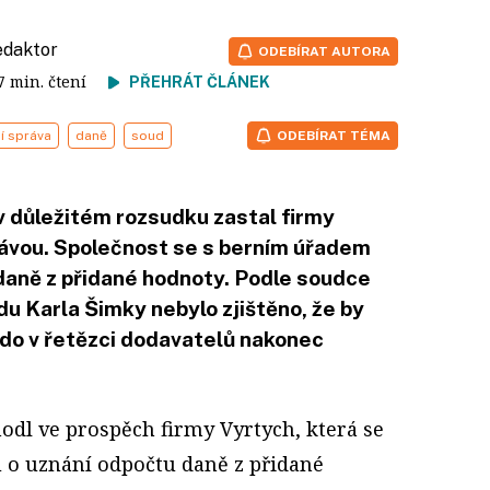
redaktor
ODEBÍRAT AUTORA
 7 min. čtení
PŘEHRÁT ČLÁNEK
í správa
daně
soud
ODEBÍRAT TÉMA
v důležitém rozsudku zastal firmy
rávou. Společnost se s berním úřadem
daně z přidané hodnoty. Podle soudce
u Karla Šimky nebylo zjištěno, že by
kdo v řetězci dodavatelů nakonec
hodl ve prospěch firmy
Vyrtych, která se
 o uznání odpočtu daně z přidané