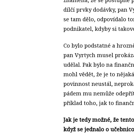
dílčí prvky dodávky, pan Vy
se tam dělo, odpovídalo t
podnikatel, kdyby si takov
Co bylo podstatné a hrozně
pan Vyrtych musel prokázat
udělal. Pak bylo na finanč
mohl vědět, že je to něja
povinnost neustál, neproká
pádem mu nemůže odepřít 
příklad toho, jak to finanč
Jak je tedy možné, že tento
když se jednalo o učebnico