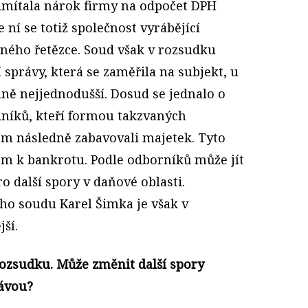
dmítala nárok firmy na odpočet DPH
e ní se totiž společnost vyrábějící
ného řetězce
.
Soud však v rozsudku
 správy, která se zaměřila na subjekt, u
ně nejjednodušší. Dosud se jednalo o
níků, kteří formou takzvaných
mám následně zabavovali majetek. Tyto
rem k bankrotu. Podle odborníků může jít
o další spory v daňové oblasti.
ho soudu Karel Šimka je však v
jší.
ozsudku. Může změnit další spory
rávou?