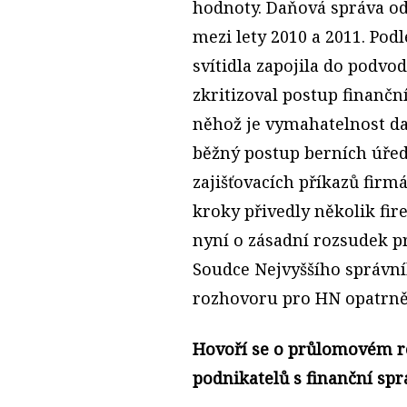
hodnoty. Daňová správa o
mezi lety 2010 a 2011. Podl
svítidla zapojila
do podvod
zkritizoval postup finanční
něhož je vymahatelnost da
běžný postup berních úřed
zajišťovacích příkazů fir
kroky přivedly několik fi
nyní o zásadní rozsudek pr
Soudce Nejvyššího správní
rozhovoru pro HN opatrně
Hovoří se o průlomovém r
podnikatelů s finanční sp