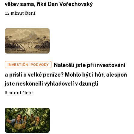
větev sama, říká Dan Vořechovský
12 minut čtení
Naletěli jste při investování
INVESTIČNÍ PODVODY
a přišli o velké peníze? Mohlo být i hůř, alespoň
jste neskončili vyhladovělí v džungli
6 minut čtení