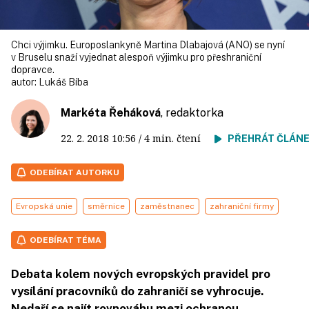
Chci výjimku. Europoslankyně Martina Dlabajová (ANO) se nyní
v Bruselu snaží vyjednat alespoň výjimku pro přeshraniční
dopravce.
autor:
Lukáš Bíba
Markéta Řeháková
, redaktorka
22. 2. 2018
10:56
/ 4 min. čtení
PŘEHRÁT ČLÁN
ODEBÍRAT AUTORKU
Evropská unie
směrnice
zaměstnanec
zahraniční firmy
ODEBÍRAT TÉMA
Debata kolem nových evropských pravidel pro
vysílání pracovníků do zahraničí se vyhrocuje.
Nedaří se najít rovnováhu mezi ochranou