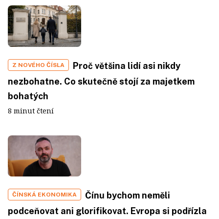
Proč většina lidí asi nikdy
Z NOVÉHO ČÍSLA
nezbohatne. Co skutečně stojí za majetkem
bohatých
8 minut čtení
Čínu bychom neměli
ČÍNSKÁ EKONOMIKA
podceňovat ani glorifikovat. Evropa si podřízla