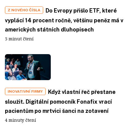
Do Evropy přišlo ETF, které
Z NOVÉHO ČÍSLA
vyplácí 14 procent ročně, většinu peněz má v
amerických státních dluhopisech
5 minut čtení
Když vlastní řeč přestane
INOVATIVNÍ FIRMY
sloužit. Digitální pomocník Fonafix vrací
pacientům po mrtvici šanci na zotavení
4 minuty čtení