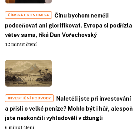
Čínu bychom neměli
ČÍNSKÁ EKONOMIKA
podceňovat ani glorifikovat. Evropa si podřízla
větev sama, říká Dan Vořechovský
12 minut čtení
Naletěli jste při investování
INVESTIČNÍ PODVODY
a přišli o velké peníze? Mohlo být i hůř, alespoň
jste neskončili vyhladovělí v džungli
6 minut čtení