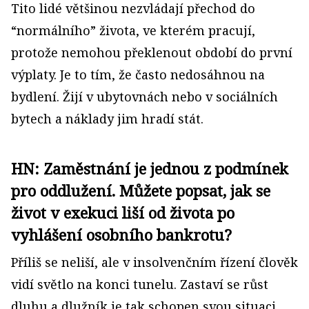
Tito lidé většinou nezvládají přechod do
“normálního” života, ve kterém pracují,
protože nemohou překlenout období do první
výplaty. Je to tím, že často nedosáhnou na
bydlení. Žijí v ubytovnách nebo v sociálních
bytech a náklady jim hradí stát.
HN: Zaměstnání je jednou z podmínek
pro oddlužení. Můžete popsat, jak se
život v exekuci liší od života po
vyhlášení osobního bankrotu?
Příliš se neliší, ale v insolvenčním řízení člověk
vidí světlo na konci tunelu. Zastaví se růst
dluhu a dlužník je tak schopen svou situaci