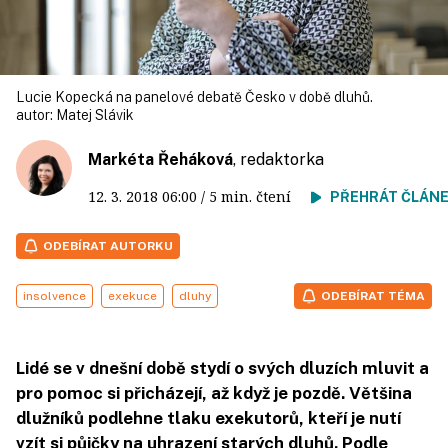
Lucie Kopecká na panelové debatě Česko v době dluhů.
autor:
Matej Slávik
Markéta Řeháková
, redaktorka
12. 3. 2018
06:00
/ 5 min. čtení
PŘEHRÁT ČLÁN
ODEBÍRAT AUTORKU
insolvence
exekuce
dluhy
ODEBÍRAT TÉMA
Lidé se v dnešní době stydí o svých dluzích mluvit a
pro pomoc si přicházejí, až když je pozdě. Většina
dlužníků podlehne tlaku exekutorů, kteří je nutí
vzít si půjčky na uhrazení starých dluhů. Podle