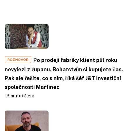
Po prodeji fabriky klient půl roku
ROZHOVOR
nevylezl z županu. Bohatstvím si kupujete čas.
Pak ale řešíte, co s ním, říká šéf J&T Investiční
společnosti Martinec
15 minut čtení