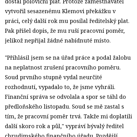
dostal poloviční plat. Protože zaměstnavatel
vytvořil sesazenému Klemovi překážku v
práci, celý další rok mu posílal ředitelský plat.
Pak přišel dopis, že mu ruší pracovní poměr,
jelikož nepřijal žádné nabídnuté místo.
"Přihlásil jsem se na úřad práce a podal žalobu
na neplatnost zrušení pracovního poměru.
Soud prvního stupně vydal neurčité
rozhodnutí, vypadalo to, že jsme vyhráli.
Finanční správa se odvolala a spor se táhl do
předloňského listopadu. Soud se mě zastal s
tím, že pracovní poměr trvá. Takže mi doplatili
další skoro rok a půl," vypráví bývalý ředitel
chrudimského finančního úřadu. Pozdější