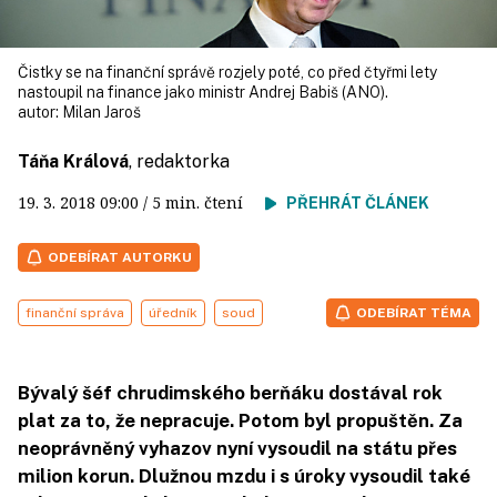
Čistky se na finanční správě rozjely poté, co před čtyřmi lety
nastoupil na finance jako ministr Andrej Babiš (ANO).
autor:
Milan Jaroš
Táňa Králová
, redaktorka
19. 3. 2018
09:00
/ 5 min. čtení
PŘEHRÁT ČLÁNEK
ODEBÍRAT AUTORKU
finanční správa
úředník
soud
ODEBÍRAT TÉMA
Bývalý šéf chrudimského berňáku dostával rok
plat za to, že nepracuje. Potom byl propuštěn. Za
neoprávněný vyhazov nyní vysoudil na státu přes
milion korun. Dlužnou mzdu i s úroky vysoudil také