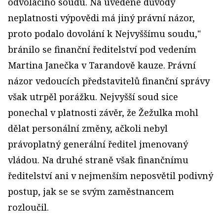
odvolacího soudu. Na uvedené důvody
neplatnosti výpovědi má jiný právní názor,
proto podalo dovolání k Nejvyššímu soudu,"
bránilo se finanční ředitelství pod vedením
Martina Janečka v Tarandově kauze. Právní
názor vedoucích představitelů finanční správy
však utrpěl porážku. Nejvyšší soud sice
ponechal v platnosti závěr, že Žežulka mohl
dělat personální změny, ačkoli nebyl
právoplatný generální ředitel jmenovaný
vládou. Na druhé straně však finančnímu
ředitelství ani v nejmenším neposvětil podivný
postup, jak se se svým zaměstnancem
rozloučil.