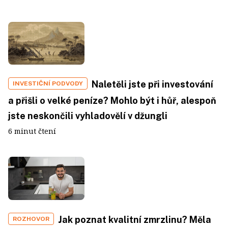
Naletěli jste při investování
INVESTIČNÍ PODVODY
a přišli o velké peníze? Mohlo být i hůř, alespoň
jste neskončili vyhladovělí v džungli
6 minut čtení
Jak poznat kvalitní zmrzlinu? Měla
ROZHOVOR