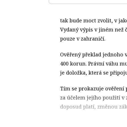
tak bude moct zvolit, v j
Vydaný výpis v jiném než 
pouze v zahraničí.
Ověřený překlad jednoho vý
400 korun. Právní váhu mu
je doložka, která se připoj
Tím se prokazuje ověření p
za účelem jejího použití v 
doposud platí, změnou zá