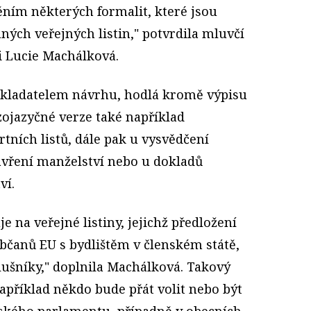
ním některých formalit, které jsou
ých veřejných listin," potvrdila mluvčí
i Lucie Machálková.
edkladatelem návrhu, hodlá kromě výpisu
izojazyčné verze také například
tních listů, dále pak u vysvědčení
zavření manželství nebo u dokladů
ví.
e na veřejné listiny, jejichž předložení
čanů EU s bydlištěm v členském státě,
lušníky," doplnila Machálková. Takový
apříklad někdo bude přát volit nebo být
ského parlamentu, případně v obecních