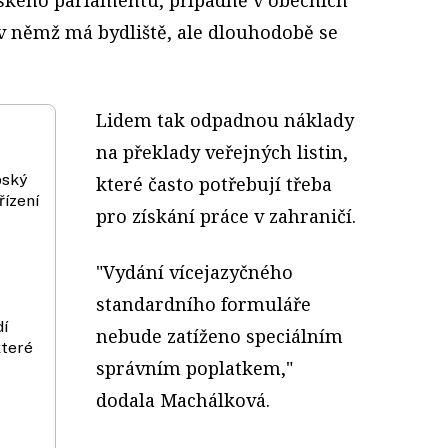
 v němž má bydliště, ale dlouhodobě se
Lidem tak odpadnou náklady
na překlady veřejných listin,
pský
které často potřebují třeba
řízení
pro získání práce v zahraničí.
"Vydání vícejazyčného
standardního formuláře
dí
nebude zatíženo speciálním
které
správním poplatkem,"
dodala Machálková.