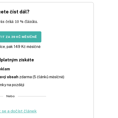
ete číst dál?
vás čeká 10 % článku.
IT ZA 39 KČ MĚSÍČNĚ
íce, pak 149 Kč měsíčně
dplatným získáte
eklam
iový obsah
zdarma (5 článků měsíčně)
nky na později
Nebo
t se a dočíst článek