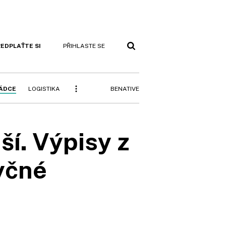
EDPLAŤTE SI
PŘIHLASTE SE
BENATIVE
RÁDCE
LOGISTIKA
ší. Výpisy z
yčné