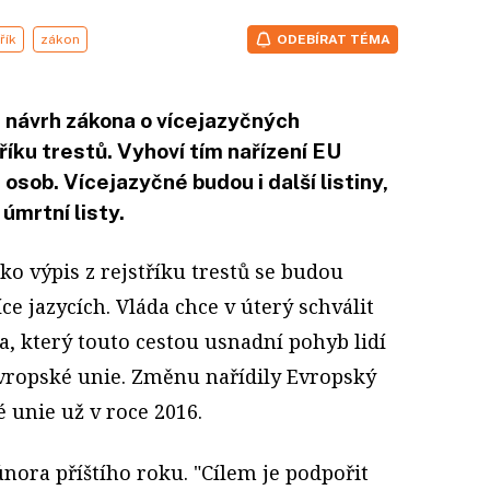
řík
zákon
ODEBÍRAT TÉMA
t návrh zákona o vícejazyčných
říku trestů. Vyhoví tím nařízení EU
osob. Vícejazyčné budou i další listiny,
 úmrtní listy.
o výpis z rejstříku trestů se budou
ce jazycích. Vláda chce v úterý schválit
, který touto cestou usnadní pohyb lidí
vropské unie. Změnu nařídily Evropský
 unie už v roce 2016.
 února příštího roku. "Cílem je podpořit