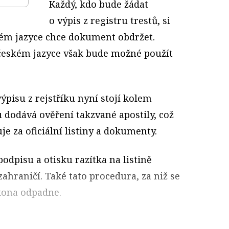
Každý, kdo bude žádat
o výpis z registru trestů, si
akém jazyce chce dokument obdržet.
českém jazyce však bude možné použít
pisu z rejstříku nyní stojí kolem
 dodává ověření takzvané apostily, což
uje za oficiální listiny a dokumenty.
odpisu a otisku razítka na listině
zahraničí. Také tato procedura, za niž se
kona odpadne.