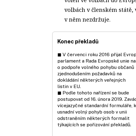
volbách v členském státě,
v něm nezdržuje.
Konec překladů
◼ V červenci roku 2016 přijal Evro
parlament a Rada Evropské unie na
o podpoře volného pohybu občanů
zjednodušením požadavků na
dokládání některých veřejných
listin v EU.
◼ Podle tohoto nařízení se bude
postupovat od 16. února 2019. Zavá
vícejazyčné standardní formuláře, 
usnadní volný pohyb osob v unii
odstraněním některých formalit
týkajících se pořizování překladů.