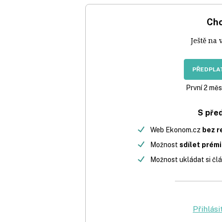
Chc
Ještě na 
PŘEDPLAT
První 2 měs
S pře
Web Ekonom.cz
bez r
Možnost
sdílet prém
Možnost ukládat si člá
Přihlási