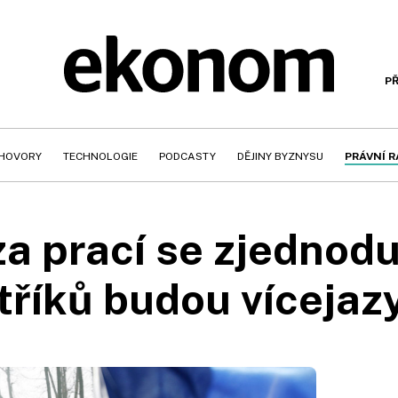
PŘ
HOVORY
TECHNOLOGIE
PODCASTY
DĚJINY BYZNYSU
PRÁVNÍ 
a prací se zjednodu
stříků budou vícejaz