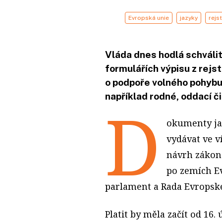
Evropská unie
jazyky
rejst
Vláda dnes hodlá schváli
formulářích výpisu z rejst
o podpoře volného pohybu 
například rodné, oddací či
D
okumenty jak
vydávat ve ví
návrh zákona
po zemích E
parlament a Rada Evropské
Platit by měla začít od 16.