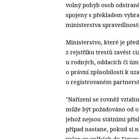
volný pohyb osob odstraně
spojeny s překladem vybran
ministerstva spravedlnost
Ministerstvo, které je př
z rejstříku trestů zavést c
u rodných, oddacích či úmr
o právní způsobilosti k u
o registrovaném partnerst
"Nařízení se rovněž vztahuj
může být požadováno od ob
jehož nejsou státními přís
případ nastane, pokud si n
volen ve volbách do Evrop