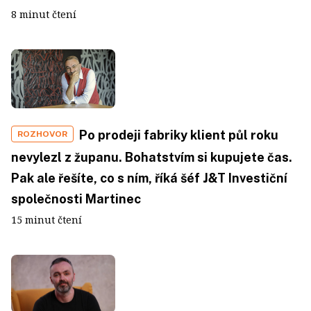
8 minut čtení
Po prodeji fabriky klient půl roku
ROZHOVOR
nevylezl z županu. Bohatstvím si kupujete čas.
Pak ale řešíte, co s ním, říká šéf J&T Investiční
společnosti Martinec
15 minut čtení