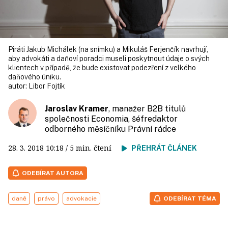
Piráti Jakub Michálek (na snímku) a Mikuláš Ferjenčík navrhují,
aby advokáti a daňoví poradci museli poskytnout údaje o svých
klientech v případě, že bude existovat podezření z velkého
daňového úniku.
autor:
Libor Fojtík
Jaroslav Kramer
, manažer B2B titulů
společnosti Economia, šéfredaktor
odborného měsíčníku Právní rádce
28. 3. 2018
10:18
/ 5 min. čtení
PŘEHRÁT ČLÁNEK
ODEBÍRAT AUTORA
daně
právo
advokacie
ODEBÍRAT TÉMA