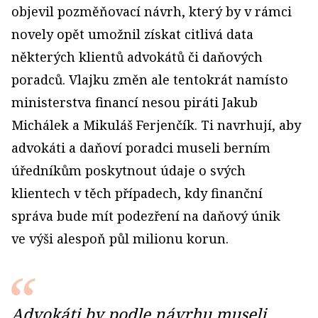
objevil pozměňovací návrh, který by v rámci
novely opět umožnil získat citlivá data
některých klientů advokátů či daňových
poradců. Vlajku změn ale tentokrát namísto
ministerstva financí nesou piráti Jakub
Michálek a Mikuláš Ferjenčík. Ti navrhují, aby
advokáti a daňoví poradci museli berním
úředníkům poskytnout údaje o svých
klientech v těch případech, kdy finanční
správa bude mít podezření na daňový únik
ve výši alespoň půl milionu korun.
Advokáti by podle návrhu museli