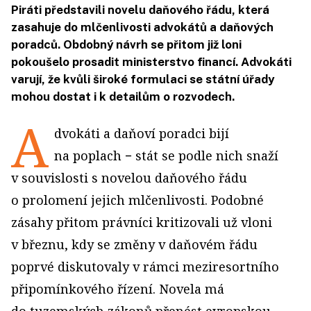
Piráti představili novelu daňového řádu, která
zasahuje do mlčenlivosti advokátů a daňových
poradců. Obdobný návrh se přitom již loni
pokoušelo prosadit ministerstvo financí. Advokáti
varují, že kvůli široké formulaci se státní úřady
mohou dostat i k detailům o rozvodech.
A
dvokáti a daňoví poradci bijí
na poplach − stát se podle nich snaží
v souvislosti s novelou daňového řádu
o prolomení jejich mlčenlivosti. Podobné
zásahy přitom právníci kritizovali už vloni
v březnu, kdy se změny v daňovém řádu
poprvé diskutovaly v rámci meziresortního
připomínkového řízení. Novela má