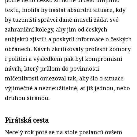
podle něho Česko striktně drželo unijního
textu, mohla by nastat absurdní situace, kdy
by tuzemští správci daně museli žádat své
zahraniční kolegy, aby jim od českých
subjektů zjistili a poskytli informace o českých
občanech. Návrh zkritizovaly profesní komory
i politici a výsledkem pak byl kompromisní
návrh, který průlom do povinnosti
mlčenlivosti omezoval tak, aby šlo o situace
výjimečné a nezneužitelné, ať již jednou, nebo
druhou stranou.
Pirátská cesta
Necelý rok poté se na stole poslanců ovšem