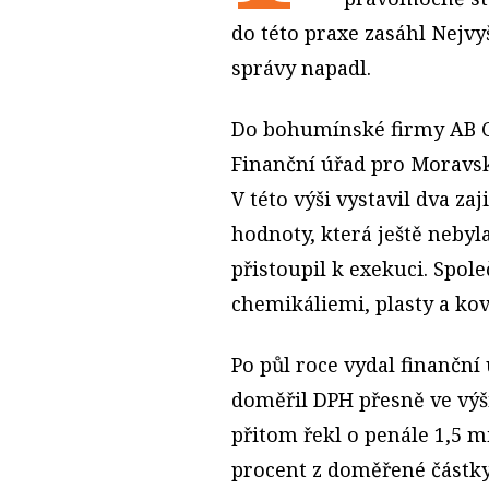
do této praxe zasáhl Nejvy
správy napadl.
Do bohumínské firmy AB Ch
Finanční úřad pro Moravsk
V této výši vystavil dva za
hodnoty, která ještě nebyl
přistoupil k exekuci. Spol
chemikáliemi, plasty a kov
Po půl roce vydal finančn
doměřil DPH přesně ve výši
přitom řekl o penále 1,5 m
procent z doměřené částky.