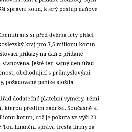
šší správní soud, který postup daňové
emi­trans si před dvěma lety přišel
oslezský kraj pro 7,5 milionu korun.
jišťovací příkazy na daň z přidané
a stanovena. Ještě ten samý den úřad
ečnost, obchodující s průmyslovými
y, požadované peníze složila.
í úřad dodatečné platební výměry. Těmi
, kterou předtím zadržel. Současně si
ilionu korun, což je pokuta ve výši 20
 Tou finanční správa trestá firmy za