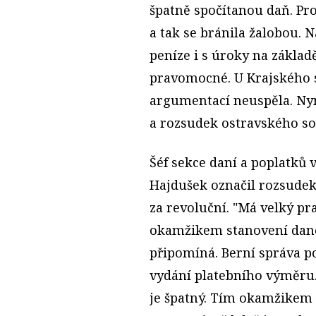
špatně spočítanou daň. Pr
a tak se bránila žalobou. 
peníze i s úroky na základ
pravomocné. U Krajského s
argumentací neuspěla. Nyní
a rozsudek ostravského so
Šéf sekce daní a poplatk
Hajdušek označil rozsude
za revoluční. "Má velký pr
okamžikem stanovení daně.
připomíná. Berní správa p
vydání platebního výměru.
je špatný. Tím okamžikem 