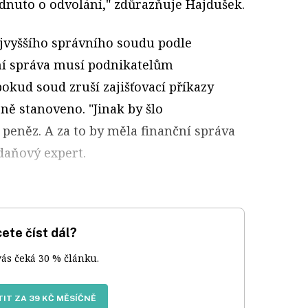
dnuto o odvolání," zdůrazňuje Hajdušek.
ejvyššího správního soudu podle
ní správa musí podnikatelům
pokud soud zruší zajišťovací příkazy
ně stanoveno. "Jinak by šlo
peněz. A za to by měla finanční správa
 daňový expert.
ete číst dál?
vás čeká 30 % článku.
IT ZA 39 KČ MĚSÍČNĚ