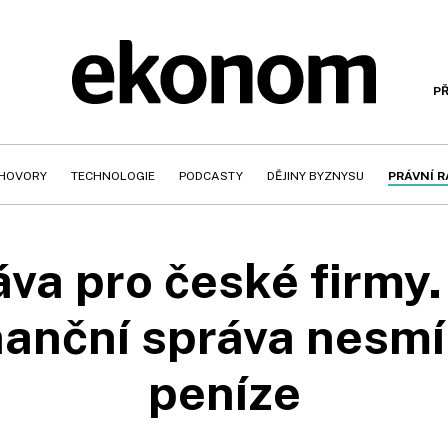
PŘ
HOVORY
TECHNOLOGIE
PODCASTY
DĚJINY BYZNYSU
PRÁVNÍ 
va pro české firmy.
inanční správa nesmí
peníze