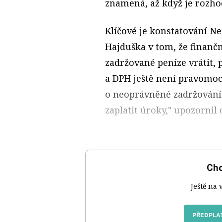
znamená, až když je rozho
Klíčové je konstatování N
Hajduška v tom, že finanč
zadržované peníze vrátit, 
a DPH ještě není pravomoc
o neoprávněné zadržování 
zaplatit úroky," upozornil
Chc
Ještě na 
PŘEDPLAT