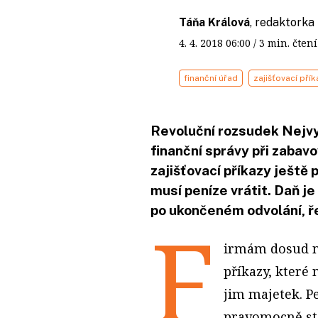
Táňa Králová
, redaktorka
4. 4. 2018
06:00
/ 3 min. čt
finanční úřad
zajišťovací přík
Revoluční rozsudek Nejvy
finanční správy při zabav
zajišťovací příkazy ještě
musí peníze vrátit. Daň 
po ukončeném odvolání, ř
F
irmám dosud ne
příkazy, které 
jim majetek. Pe
pravomocně st