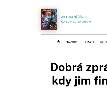
AKTUÁLNÍ ČÍSLO
ČASOPISU EKONOM
NÁZORY
TÉMATA
ROZ
Dobrá zprá
kdy jim f