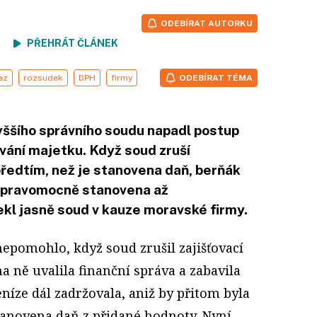
ODEBÍRAT AUTORKU
ení
PŘEHRÁT ČLÁNEK
az
rozsudek
DPH
firmy
ODEBÍRAT TÉMA
ššího správního soudu napadl postup
ování majetku. Když soud zruší
 předtím, než je stanovena daň, berňák
je pravomocně stanovena až
ekl jasně soud v kauze moravské firmy.
pomohlo, když soud zrušil zajišťovací
na ně uvalila finanční správa a zabavila
níze dál zadržovala, aniž by přitom byla
anovena daň z přidané hodnoty. Nyní