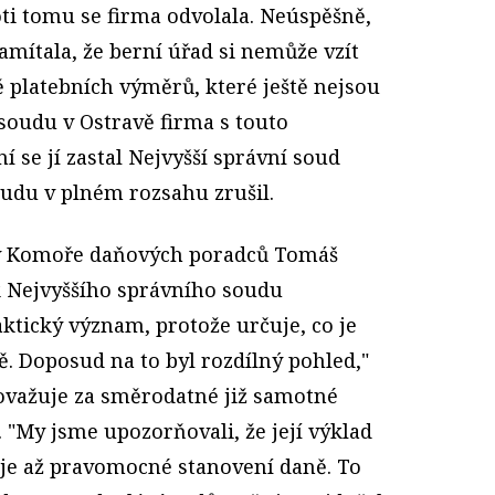
oti tomu se firma odvolala. Neúspěšně,
Namítala, že berní úřad si nemůže vzít
ě platebních výměrů, které ještě nejsou
oudu v Ostravě firma s touto
 se jí zastal Nejvyšší správní soud
udu v plném rozsahu zrušil.
ů v Komoře daňových poradců Tomáš
k Nejvyššího správního soudu
aktický význam, protože určuje, co je
 Doposud na to byl rozdílný pohled,"
ovažuje za směrodatné již samotné
 "My jsme upozorňovali, že její výklad
je až pravomocné stanovení daně. To