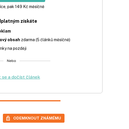
íce, pak 149 Kč měsíčně
dplatným získáte
eklam
iový obsah
zdarma (5 článků měsíčně)
nky na později
Nebo
t se a dočíst článek
ODEMKNOUT ZNÁMÉMU