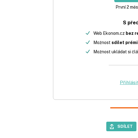
První 2 měs
S pře
Web Ekonom.cz
bez r
Možnost
sdílet prém
Možnost ukládat si člá
Přihlási
SDÍLET