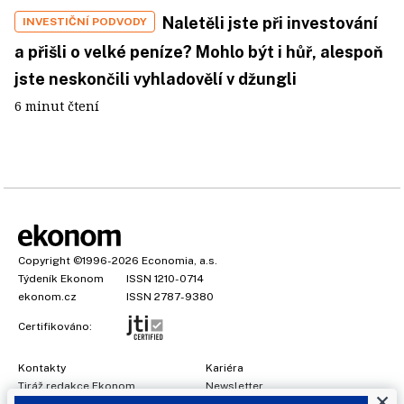
Naletěli jste při investování
INVESTIČNÍ PODVODY
a přišli o velké peníze? Mohlo být i hůř, alespoň
jste neskončili vyhladovělí v džungli
6 minut čtení
Copyright
©1996-2026
Economia, a.s.
Týdeník Ekonom
ISSN 1210-0714
ekonom.cz
ISSN 2787-9380
Certifikováno:
Kontakty
Kariéra
Tiráž redakce Ekonom
Newsletter
×
Předplatné
Všeobecné podmínky