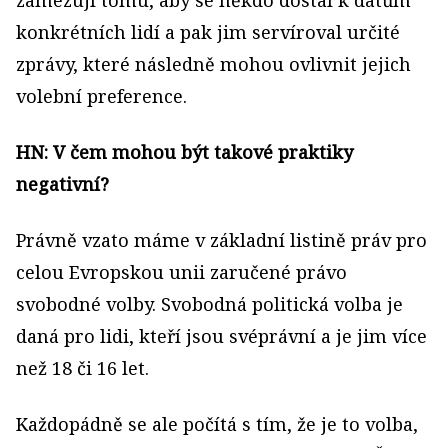
zamezují tomu, aby se někdo dostal k datům
konkrétních lidí a pak jim servíroval určité
zprávy, které následně mohou ovlivnit jejich
volební preference.
HN: V čem mohou být takové praktiky
negativní?
Právně vzato máme v základní listině práv pro
celou Evropskou unii zaručené právo
svobodné volby. Svobodná politická volba je
daná pro lidi, kteří jsou svéprávní a je jim více
než 18 či 16 let.
Každopádně se ale počítá s tím, že je to volba,