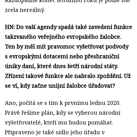
Každopádně konec letošního roku je podle mě
zcela nereálný.
HN: Do vaší agendy spadá také zavedení funkce
takzvaného veřejného evropského žalobce.
Ten by měl mít pravomoc vyšetřovat podvody
s evropskými dotacemi nebo přeshraniční
úniky daní, které dnes šetří národní státy.
Zřízení takové funkce ale nabralo zpoždění. Už
se ví, kdy začne unijní žalobce úřadovat?
Ano, počítá se s tím k prvnímu lednu 2020.
Právě řešíme plán, kdy se vyberou národní
vyšetřovatelé, kteří mu budou pomáhat.
Připraveno je také sídlo jeho úřadu v