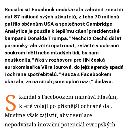
Sociální síť Facebook nedokázala zabránit zneužití
dat 87 milionů svých uživatelů, z toho 70 milionů
patřilo občanům USA a společnost Cambridge
Analytica je použila k lepšímu cílení prezidentské
kampaně Donalda Trumpa. "Nechci z Čechů dělat
paranoiky, ale větší opatrnost, zvláště v ochraně
soukromí dětí nebo mladých lidí, by nám
neuškodila," říká v rozhovoru pro HN česká
eurokomisařka Věra Jourová, do jejíž agendy spadá
i ochrana spotřebitelů. "Kauza s Facebookem
ukázala, že na sítích jsme úplně nazí," dodává.
S
kandál s Facebookem nahrává hlasům,
které volají po přísnější ochraně dat.
Musíme však zajistit, aby regulace
nepodvázala inovační potenciál evropských