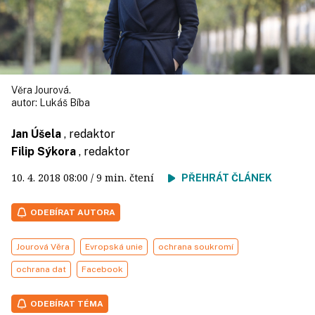
Věra Jourová.
autor:
Lukáš Bíba
Jan Úšela
, redaktor
Filip Sýkora
, redaktor
10. 4. 2018
08:00
/ 9 min. čtení
PŘEHRÁT ČLÁNEK
ODEBÍRAT AUTORA
Jourová Věra
Evropská unie
ochrana soukromí
ochrana dat
Facebook
ODEBÍRAT TÉMA