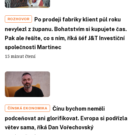
Po prodeji fabriky klient půl roku
ROZHOVOR
nevylezl z županu. Bohatstvím si kupujete čas.
Pak ale řešíte, co s ním, říká šéf J&T Investiční
společnosti Martinec
15 minut čtení
Čínu bychom neměli
ČÍNSKÁ EKONOMIKA
podceňovat ani glorifikovat. Evropa si podřízla
větev sama, říká Dan Vořechovský