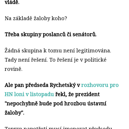
vládě.
Na základě žaloby koho?
Třeba skupiny poslanců či senátorů.
Žádná skupina k tomu není legitimována.
Tady není řešení. To řešení je v politické
rovině.
Ale pan předseda Rychetský v
rozhovoru pro
HN loni v listopadu
řekl, že prezident
"nepochybně bude pod hrozbou ústavní
žaloby".
Teprve napotřetí musí jmenovat předsedu