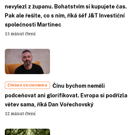
nevylezl z županu. Bohatstvím si kupujete čas.
Pak ale řešíte, co s ním, říká šéf J&T Investiční
společnosti Martinec
15 minut čtení
Čínu bychom neměli
ČÍNSKÁ EKONOMIKA
podceňovat ani glorifikovat. Evropa si podřízla
větev sama, říká Dan Vořechovský
12 minut čtení