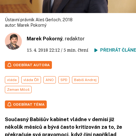
Ústavní právník Aleš Gerloch, 2018
autor:
Marek Pokorný
Marek Pokorný
, redaktor
15. 4. 2018
22:12
/ 5 min. čtení
PŘEHRÁT ČLÁN
ODEBÍRAT AUTORA
vláda
vláda ČR
ANO
SPD
Babiš Andrej
Zeman Miloš
ODEBÍRAT TÉMA
Současný Babišův kabinet vládne v demisi již
několik měsíců a bývá často kritizován za to, že
překračuje své pravomoci, když činí například