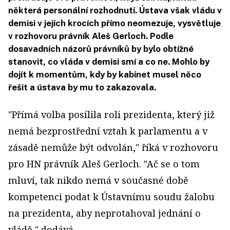
některá personální rozhodnutí. Ústava však vládu v
demisi v jejích krocích přímo neomezuje, vysvětluje
v rozhovoru právník Aleš Gerloch. Podle
dosavadních názorů právníků by bylo obtížné
stanovit, co vláda v demisi smí a co ne. Mohlo by
dojít k momentům, kdy by kabinet musel něco
řešit a ústava by mu to zakazovala.
"Přímá volba posílila roli prezidenta, který již
nemá bezprostřední vztah k parlamentu a v
zásadě nemůže být odvolán," říká v rozhovoru
pro HN právník Aleš Gerloch. "Ač se o tom
mluví, tak nikdo nemá v současné době
kompetenci podat k Ústavnímu soudu žalobu
na prezidenta, aby neprotahoval jednání o
vládě," dodává.