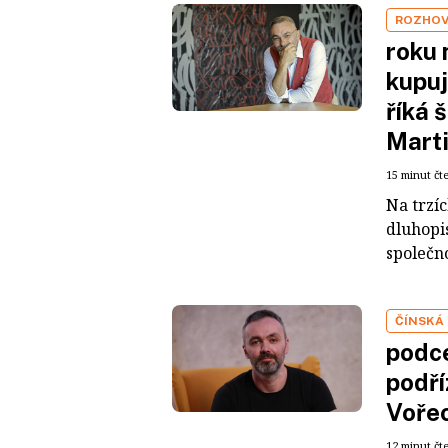
ROZHO
roku 
kupuj
říká 
Mart
15 minut čt
Na trzí
dluhopis
společno
ČÍNSKÁ
podce
podří
Voře
12 minut čt