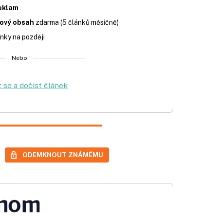
eklam
iový obsah
zdarma (5 článků měsíčně)
nky na později
Nebo
t se a dočíst článek
ODEMKNOUT ZNÁMÉMU