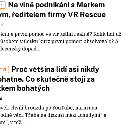
Na vlně podnikání s Markem
ST
m, ředitelem firmy VR Rescue
ení
rénuje první pomoc ve virtuální realitě? Kolik lidí už
působem v Česku kurz první pomoci absolvovalo? A
olečenský dopad...
Proč většina lidí asi nikdy
TVÍ
hatne. Co skutečně stojí za
tkem bohatých
ní
ověk chvíli brouzdá po YouTube, narazí na
odné věci. Třeba na diskusi mezi „chudými“ a
i“, v níž...