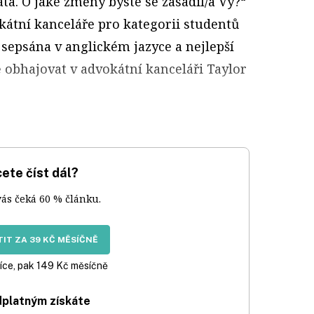
a. O jaké změny byste se zasadil/a Vy?“
okátní kanceláře pro kategorii studentů
 sepsána v anglickém jazyce a nejlepší
 obhajovat v advokátní kanceláři Taylor
ete číst dál?
vás čeká 60 % článku.
IT ZA 39 KČ MĚSÍČNĚ
íce, pak 149 Kč měsíčně
dplatným získáte