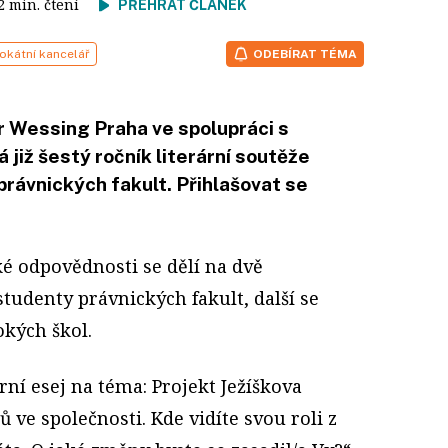
 2 min. čtení
PŘEHRÁT ČLÁNEK
okátní kancelář
ODEBÍRAT TÉMA
r Wessing Praha ve spolupráci s
iž šestý ročník literární soutěže
rávnických fakult. Přihlašovat se
é odpovědnosti se dělí na dvě
studenty právnických fakult, další se
okých škol.
rní esej na téma: Projekt Ježíškova
 ve společnosti. Kde vidíte svou roli z