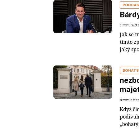
PODCA
Bárdy
1 minuta čt
Jak se t
tímto z
jaký sp
BOHATS
nezbo
maje
8 minut čte
Když čl
podivuh
„bohatým