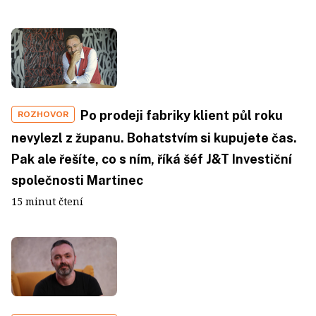
Po prodeji fabriky klient půl roku
ROZHOVOR
nevylezl z županu. Bohatstvím si kupujete čas.
Pak ale řešíte, co s ním, říká šéf J&T Investiční
společnosti Martinec
15 minut čtení