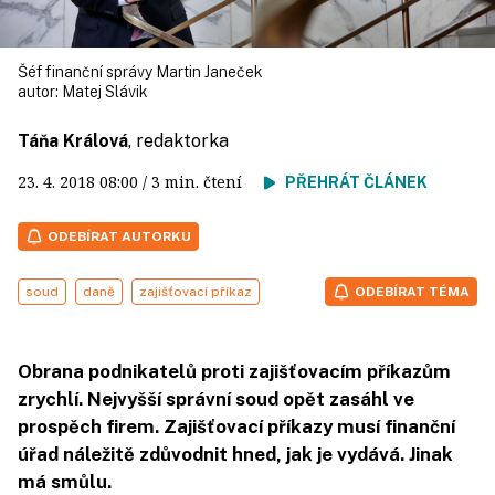
Šéf finanční správy Martin Janeček
autor:
Matej Slávik
Táňa Králová
, redaktorka
23. 4. 2018
08:00
/ 3 min. čtení
PŘEHRÁT ČLÁNEK
ODEBÍRAT AUTORKU
soud
daně
zajišťovací příkaz
ODEBÍRAT TÉMA
Obrana podnikatelů proti zajišťovacím příkazům
zrychlí. Nejvyšší správní soud opět zasáhl ve
prospěch firem. Zajišťovací příkazy musí finanční
úřad náležitě zdůvodnit hned, jak je vydává. Jinak
má smůlu.