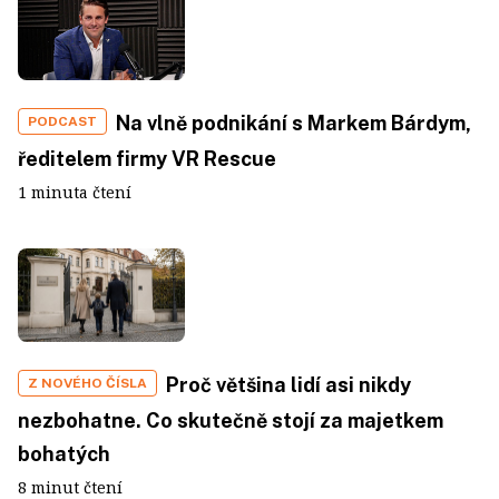
Na vlně podnikání s Markem Bárdym,
PODCAST
ředitelem firmy VR Rescue
1 minuta čtení
Proč většina lidí asi nikdy
Z NOVÉHO ČÍSLA
nezbohatne. Co skutečně stojí za majetkem
bohatých
8 minut čtení