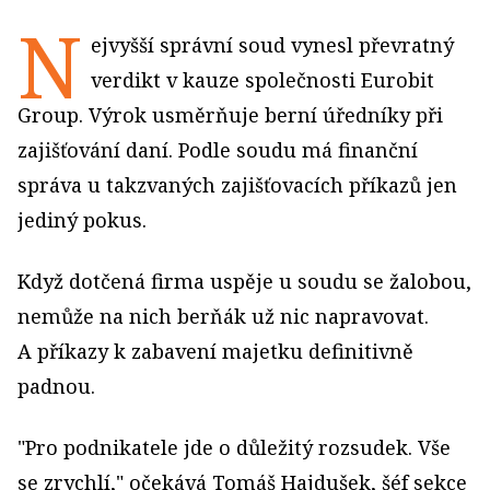
N
ejvyšší správní soud vynesl převratný
verdikt v kauze společnosti Eurobit
Group. Výrok usměrňuje berní úředníky při
zajišťování daní. Podle soudu má finanční
správa u takzvaných zajišťovacích příkazů jen
jediný pokus.
Když dotčená firma uspěje u soudu se žalobou,
nemůže na nich berňák už nic napravovat.
A příkazy k zabavení majetku definitivně
padnou.
"Pro podnikatele jde o důležitý rozsudek. Vše
se zrychlí," očekává Tomáš Hajdušek, šéf sekce