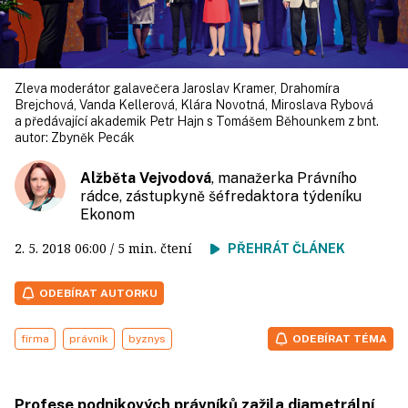
Zleva moderátor galavečera Jaroslav Kramer, Drahomíra
Brejchová, Vanda Kellerová, Klára Novotná, Miroslava Rybová
a předávající akademik Petr Hajn s Tomášem Běhounkem z bnt.
autor:
Zbyněk Pecák
Alžběta Vejvodová
, manažerka Právního
rádce, zástupkyně šéfredaktora týdeníku
Ekonom
2. 5. 2018
06:00
/ 5 min. čtení
PŘEHRÁT ČLÁNEK
ODEBÍRAT AUTORKU
firma
právník
byznys
ODEBÍRAT TÉMA
Profese podnikových právníků zažila diametrální