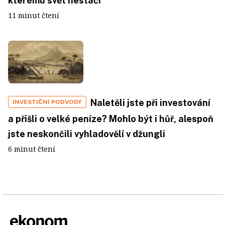
kterému svět nestačí
11 minut čtení
Naletěli jste při investování
INVESTIČNÍ PODVODY
a přišli o velké peníze? Mohlo být i hůř, alespoň
jste neskončili vyhladovělí v džungli
6 minut čtení