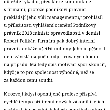
důležité tykadlo, přes které komunikuje
s firmami, protože podnikoví právníci
překládají jeho vůli managementu," prohlásil
u příležitosti vyhlášení ocenění Podnikový
právník 2018 ministr spravedlnosti v demisi
Robert Pelikán. Firmám pak dobrý interní
právník dokáže ušetřit miliony. Jeho úspěšnost
není závislá na počtu odpracovaných hodin
na případu. Má tedy spíš motivaci spor skončit,
když je to pro společnost výhodné, než se
za každou cenu soudit.
K rozvoji kdysi opomíjené profese přispívá
rychlé tempo přijímaní nových zákonů i jejich
složitost. V posledních letech pomáhali interní