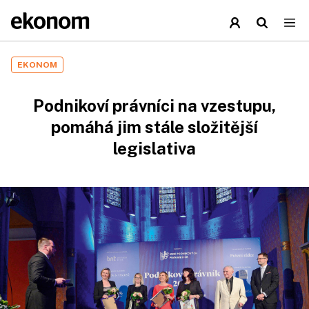
EKONOM
Podnikoví právníci na vzestupu,
pomáhá jim stále složitější
legislativa