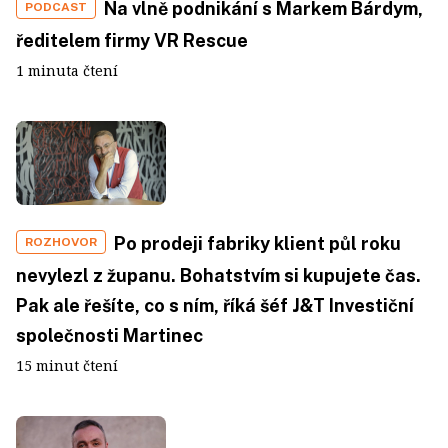
Na vlně podnikání s Markem Bárdym,
PODCAST
ředitelem firmy VR Rescue
1 minuta čtení
Po prodeji fabriky klient půl roku
ROZHOVOR
nevylezl z županu. Bohatstvím si kupujete čas.
Pak ale řešíte, co s ním, říká šéf J&T Investiční
společnosti Martinec
15 minut čtení