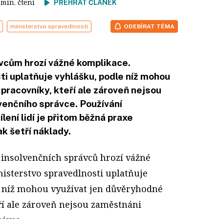
3 min. čtení
PŘEHRÁT ČLÁNEK
ministerstvo spravedlnosti
ODEBÍRAT TÉMA
vcům hrozí vážné komplikace.
i uplatňuje vyhlášku, podle níž mohou
pracovníky, kteří ale zároveň nejsou
venčního správce. Používání
lení lidí je přitom běžná praxe
k šetří náklady.
insolvenčních správců hrozí vážné
isterstvo spravedlnosti uplatňuje
e níž mohou využívat jen důvěryhodné
ří ale zároveň nejsou zaměstnáni