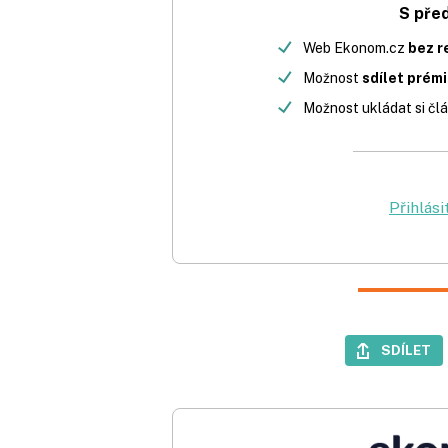
S pře
Web Ekonom.cz
bez r
Možnost
sdílet prém
Možnost ukládat si člá
Přihlási
SDÍLET