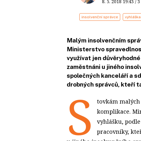
8. 5. 2018
19:43
/ 
insolvenční správce
vyhláška
Malým insolvenčním sprá
Ministerstvo spravedlnost
využívat jen důvěryhodné 
zaměstnáni u jiného insol
společných kanceláří a sdí
drobných správců, kteří ta
S
tovkám malých 
komplikace. Min
vyhlášku, podl
pracovníky, kte