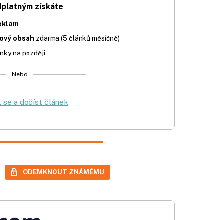
dplatným získáte
eklam
iový obsah
zdarma (5 článků měsíčně)
nky na později
Nebo
t se a dočíst článek
ODEMKNOUT ZNÁMÉMU