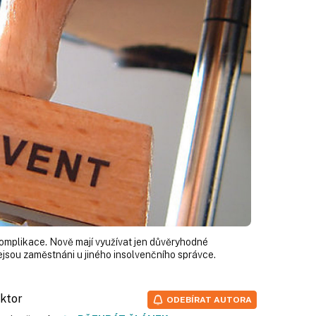
omplikace. Nově mají využívat jen důvěryhodné
nejsou zaměstnáni u jiného insolvenčního správce.
aktor
ODEBÍRAT AUTORA