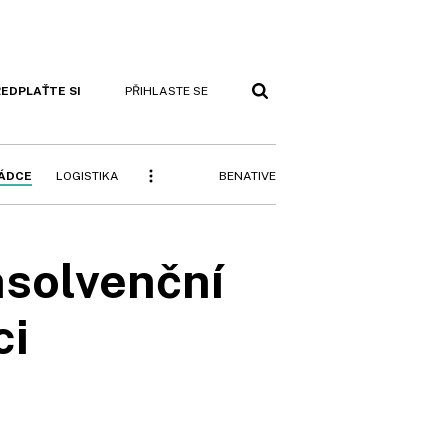
EDPLAŤTE SI
PŘIHLASTE SE
BENATIVE
RÁDCE
LOGISTIKA
nsolvenční
ci