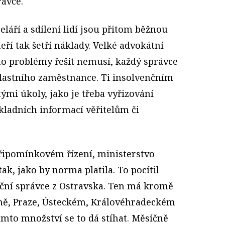
rávce.
láří a sdílení lidí jsou přitom běžnou
eří tak šetří náklady. Velké advokátní
to problémy řešit nemusí, každý správce
vlastního zaměstnance. Ti insolvenčním
mi úkoly, jako je třeba vyřizování
kladních informací věřitelům či
 připomínkovém řízení, ministerstvo
ak, jako by norma platila. To pocítil
nční správce z Ostravska. Ten má kromě
ně, Praze, Ústeckém, Královéhradeckém
omto množství se to dá stíhat. Měsíčně