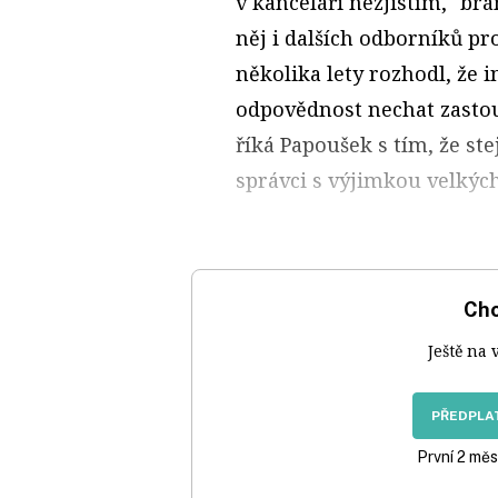
v kanceláři nezjistím," br
něj i dalších odborníků pr
několika lety rozhodl, že 
odpovědnost nechat zastou
říká Papoušek s tím, že st
správci s výjimkou velkýc
Chc
Ještě na 
PŘEDPLAT
První 2 měs