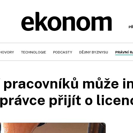
PŘ
HOVORY
TECHNOLOGIE
PODCASTY
DĚJINY BYZNYSU
PRÁVNÍ 
í pracovníků může i
právce přijít o licen