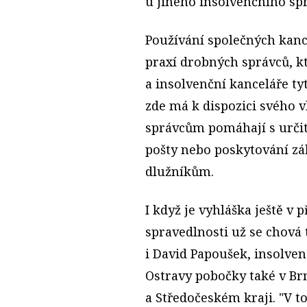
u jiného insolvenčního sp
Používání společných kance
praxí drobných správců, kt
a insolvenční kanceláře ty
zde má k dispozici svého 
správcům pomáhají s určitý
pošty nebo poskytování zá
dlužníkům.
I když je vyhláška ještě v
spravedlnosti už se chová t
i David Papoušek, insolve
Ostravy pobočky také v Br
a Středočeském kraji. "V t