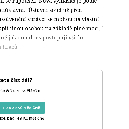
ání se Papoušek. Nová vyhláška je podle
otiústavní. "Ústavní soud už před
insolvenční správci se mohou na vlastní
pit jinou osobou na základě plné moci,"
ejně jako on dnes postupují všichni
h hráčů.
ete číst dál?
vás čeká 30 % článku.
IT ZA 39 KČ MĚSÍČNĚ
íce, pak 149 Kč měsíčně