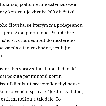
 dlužníků, podobné množství zároveň
terý kontroluje zhruba 200 dlužníků.
oho člověka, se kterým má podepsanou
 a jemuž dal plnou moc. Pokud chce
inisterstva nahlédnout do některého
i zavolá a ten rozhodne, jestli jim
ní.
isterstva spravedlnosti na kladenské
ozí pokuta pět milionů korun
 úředníků místní pracovník nebyl pouze
lší insolvenční správce. "Jezdím za lidmi,
jestli mi nelžou a tak dále. To