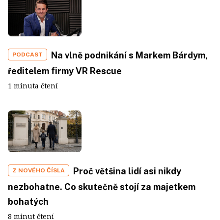
Na vlně podnikání s Markem Bárdym,
PODCAST
ředitelem firmy VR Rescue
1 minuta čtení
Proč většina lidí asi nikdy
Z NOVÉHO ČÍSLA
nezbohatne. Co skutečně stojí za majetkem
bohatých
8 minut čtení