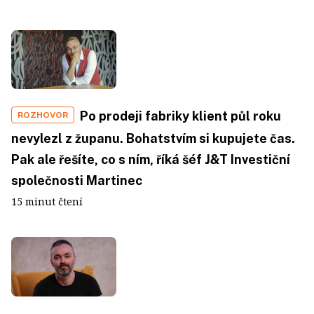
Po prodeji fabriky klient půl roku
ROZHOVOR
nevylezl z županu. Bohatstvím si kupujete čas.
Pak ale řešíte, co s ním, říká šéf J&T Investiční
společnosti Martinec
15 minut čtení