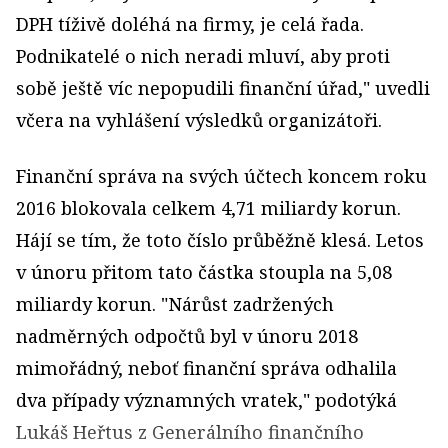
DPH tíživě doléhá na firmy, je celá řada.
Podnikatelé o nich neradi mluví, aby proti
sobě ještě víc nepopudili finanční úřad," uvedli
včera na vyhlášení výsledků organizátoři.
Finanční správa na svých účtech koncem roku
2016 blokovala celkem 4,71 miliardy korun.
Hájí se tím, že toto číslo průběžně klesá. Letos
v únoru přitom tato částka stoupla na 5,08
miliardy korun. "Nárůst zadržených
nadměrných odpočtů byl v únoru 2018
mimořádný, neboť finanční správa odhalila
dva případy významných vratek," podotýká
Lukáš Heřtus z Generálního finančního