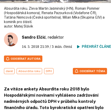
Absurdita roku. Zleva Martin Jašminský (HN), Roman Pommer
(Hospodářská komora), Renata Pazourková (Vodafone ČR),
Taťána Němcová (Česká spořitelna), Milan Míka (Skupina ÚJV) a
kominík pro štěstí.
autor:
Matej Slávik
Sandro Elčić
, redaktor
14. 5. 2018
21:59
/ 3 min. čtení
PŘEHRÁT ČLÁN
ODEBÍRAT AUTORA
daně
Absurdita roku
DPH
ODEBÍRAT TÉMA
Za vítěze ankety Absurdita roku 2018 bylo
Hospodářskými novinami vyhlášeno zadržování
nadměrných odpočtů DPH v průběhu kontroly
finančního úřadu. Toto byrokratické opatření bylo