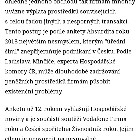
ohledně jednoho obchodu tak firmám mnohdy
uvázne výplata prostředků souvisejících
s celou řadou jiných a nesporných transakcí.
Tento postup je podle ankety Absurdita roku
2018 největším nesmyslem, kterým "úřední
šiml" znepříjemňuje podnikání v Česku. Podle
Ladislava Minčiče, experta Hospodářské
komory ČR, může dlouhodobé zadržování
peněžních prostředků firmám působit
existenční problémy.
Anketu už 12. rokem vyhlašují Hospodářské
noviny a je součástí soutěží Vodafone Firma
roku a Česká spořitelna Živnostník roku. Jejím
cílem je upozornit na nesmyslné