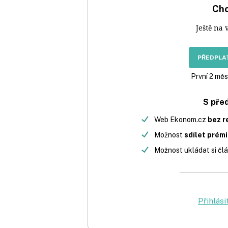
Chc
Ještě na 
PŘEDPLAT
První 2 měs
S pře
Web Ekonom.cz
bez r
Možnost
sdílet prém
Možnost ukládat si člá
Přihlási