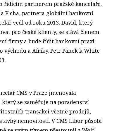
 řídícím partnerem pražské kanceláře.
da Plcha, partnera globální bankovní
elář vedl od roku 2013. David, který
ovat pro české klienty, se stává členem
ní firmy a bude řídit bankovní praxi
o východu a Afriky. Petr Pánek k White
03.
ncelář CMS v Praze jmenovala
 který se zaměřuje na poradenství
itostních transakcí včetně prodejů,
stavby nemovitostí. V CMS Libor působí
čně se svým týmem přestoupil z Wolf