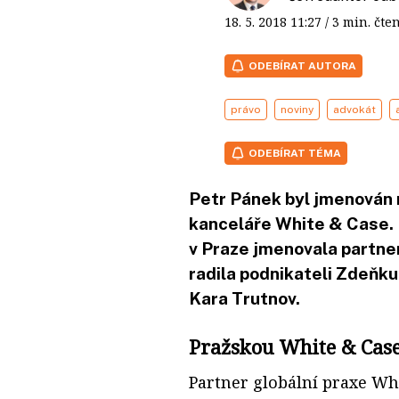
18. 5. 2018
11:27
/ 3 min. č
ODEBÍRAT AUTORA
právo
noviny
advokát
ODEBÍRAT TÉMA
Petr Pánek byl jmenován 
kanceláře White & Case.
v Praze jmenovala partne
radila podnikateli Zdeňku 
Kara Trutnov.
Pražskou White & Case
Partner globální praxe Whit