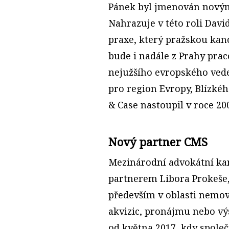
Pánek byl jmenován novým
Nahrazuje v této roli Davi
praxe, který pražskou kanc
bude i nadále z Prahy prac
nejužšího evropského vede
pro region Evropy, Blízkéh
& Case nastoupil v roce 20
Nový partner CMS
Mezinárodní advokátní ka
partnerem Libora Prokeše,
především v oblasti nemov
akvizic, pronájmu nebo vý
od května 2017, kdy spole