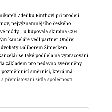
ikateli Zdeňku Rinthovi při prodeji
utnov, nejvýznamnějšího českého
ové módy. Tu kupovala skupina C2H
Tým kanceláře vedl partner Ondřej
 advokáty Daliborem Šimečkem
ancelář se také podílela na vypracování
 byla základem pro nedávno zveřejněný
 pozměňující směrnici, která má
 a přemisťování sídla společností