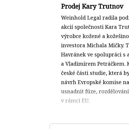
Prodej Kary Trutnov
Weinhold Legal radila podn
akcií společnosti Kara Tr
výrobce kožené a kožešin
investora Michala Mičky. 
Havránek ve spolupráci s
a Vladimírem Petráčkem. K
české části studie, která
návrh Evropské komise na
usnadnit fúze, rozdělování
v rámci EU.