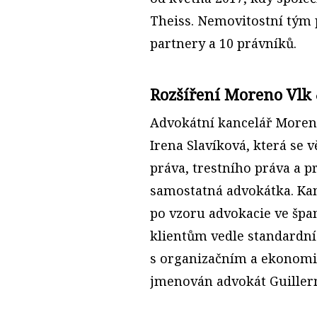
Theiss. Nemovitostní tým p
partnery a 10 právníků.
Rozšíření Moreno Vlk 
Advokátní kancelář Moreno
Irena Slavíková, která se 
práva, trestního práva a p
samostatná advokátka. Kanc
po vzoru advokacie ve špa
klientům vedle standardní
s organizačním a ekonomi
jmenován advokát Guillerm