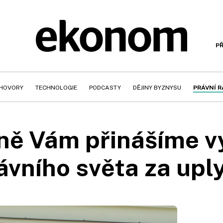
PŘ
HOVORY
TECHNOLOGIE
PODCASTY
DĚJINY BYZNYSU
PRÁVNÍ 
lně Vám přinášíme 
ávního světa za upl