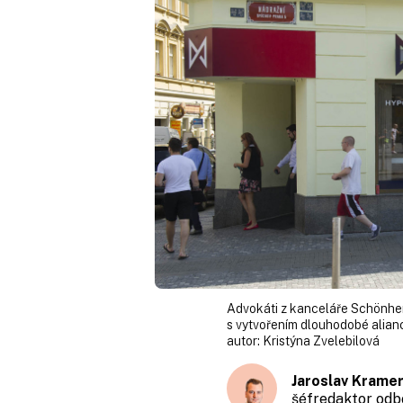
Advokáti z kanceláře Schönherr
s vytvořením dlouhodobé alian
autor:
Kristýna Zvelebilová
Jaroslav Krame
šéfredaktor odb