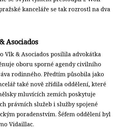
ražské kanceláře se tak rozrostl na dva
& Asociados
 Vlk & Asociados posílila advokátka
věnuje oboru sporné agendy civilního
ráva rodinného. Předtím působila jako
elář také nově zřídila oddělení, které
nělsky mluvících zemích poskytuje
ch právních služeb i služby spojené
ckým poradenstvím. Šéfem oddělení byl
o Vidaillac.