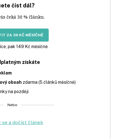
ete číst dál?
vás čeká 30 % článku.
IT ZA 39 KČ MĚSÍČNĚ
íce, pak 149 Kč měsíčně
dplatným získáte
eklam
iový obsah
zdarma (5 článků měsíčně)
nky na později
Nebo
t se a dočíst článek