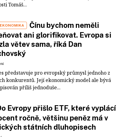
sti Tomáš...
Čínu bychom neměli
 EKONOMIKA
ňovat ani glorifikovat. Evropa si
zla větev sama, říká Dan
chovský
ení
es představuje pro evropský průmysl jednoho z
ích konkurentů. Její ekonomický model ale bývá
pisován příliš jednoduše...
o Evropy přišlo ETF, které vyplácí
ocent ročně, většinu peněz má v
ckých státních dluhopisech