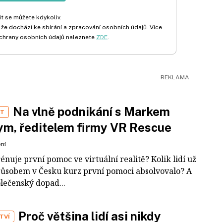
t se můžete kdykoliv.
 že dochází ke sbírání a zpracování osobních údajů. Více
chrany osobních údajů naleznete
ZDE
.
Na vlně podnikání s Markem
ST
m, ředitelem firmy VR Rescue
ení
rénuje první pomoc ve virtuální realitě? Kolik lidí už
působem v Česku kurz první pomoci absolvovalo? A
olečenský dopad...
Proč většina lidí asi nikdy
TVÍ