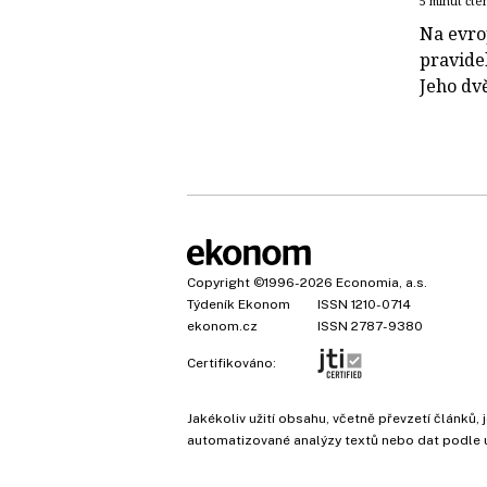
5 minut čte
Na evro
pravide
Jeho dvě
Copyright
©1996-2026
Economia, a.s.
Týdeník Ekonom
ISSN 1210-0714
ekonom.cz
ISSN 2787-9380
Certifikováno:
Jakékoliv užití obsahu, včetně převzetí článk
automatizované analýzy textů nebo dat podle 