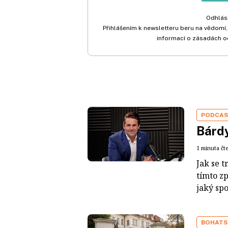
Odhlási
Přihlášením k newsletteru beru na vědomí,
informací o zásadách o
PODCA
Bárdy
1 minuta čt
Jak se t
tímto z
jaký sp
BOHATS