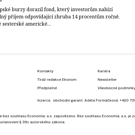
ní
pské burzy dorazil fond, který investorům nabízí
lný příjem odpovídající zhruba 14 procentům ročně.
 sesterské americké...
Kontakty
Kariéra
Tiráž redakce Ekonom
Newsletter
Předplatné
Všeobecné podmínk
Inzerce
, obchodní garant:
Adéla Formáčková
,
+420 73
ů, je bez souhlasu Economia, a.s. zapovězeno. Bez souhlasu Economia, a.s. j
ustanovení § 39c autorského zákona.