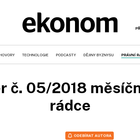
PŘ
HOVORY
TECHNOLOGIE
PODCASTY
DĚJINY BYZNYSU
PRÁVNÍ 
r č. 05/2018 měsíčn
rádce
ODEBÍRAT AUTORA