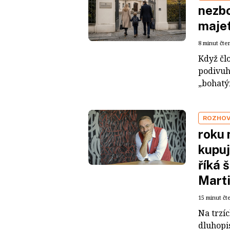
nezbo
maje
8 minut čte
Když čl
podivuh
„bohatým
ROZHO
roku 
kupuj
říká 
Mart
15 minut čt
Na trzí
dluhopis