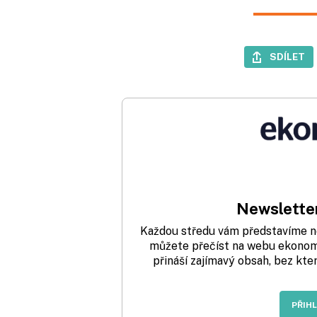
SDÍLET
Newsletter
Každou středu vám představíme nej
můžete přečíst na webu ekonom.
přináší zajímavý obsah, bez kte
PŘIH