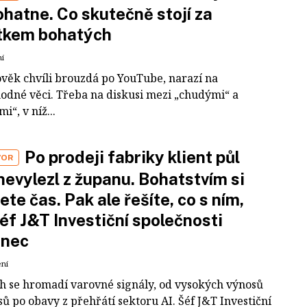
hatne. Co skutečně stojí za
tkem bohatých
ní
ověk chvíli brouzdá po YouTube, narazí na
odné věci. Třeba na diskusi mezi „chudými“ a
i“, v níž...
Po prodeji fabriky klient půl
VOR
nevylezl z županu. Bohatstvím si
ete čas. Pak ale řešíte, co s ním,
šéf J&T Investiční společnosti
inec
ení
ch se hromadí varovné signály, od vysokých výnosů
ů po obavy z přehřátí sektoru AI. Šéf J&T Investiční