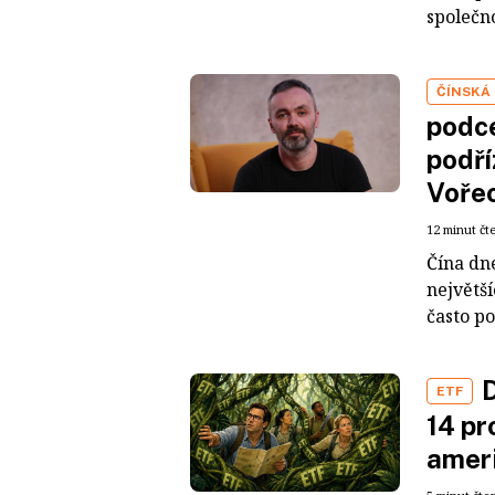
společno
ČÍNSKÁ
podce
podří
Voře
12 minut čt
Čína dn
největš
často po
D
ETF
14 pr
ameri