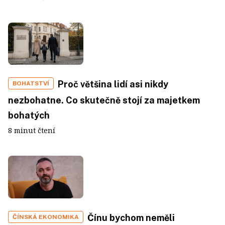
Proč většina lidí asi nikdy
BOHATSTVÍ
nezbohatne. Co skutečně stojí za majetkem
bohatých
8 minut čtení
Čínu bychom neměli
ČÍNSKÁ EKONOMIKA