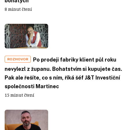
bohatých
8 minut čtení
Po prodeji fabriky klient půl roku
ROZHOVOR
nevylezl z županu. Bohatstvím si kupujete čas.
Pak ale řešíte, co s ním, říká šéf J&T Investiční
společnosti Martinec
15 minut čtení