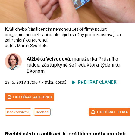
Kvůli chybějícím licencím nemohou české firmy použít
programovací rozhraní bank. Jejich služby proto zaostávají za
zahraniční konkurencí.
autor:
Martin Svozílek
Alžběta Vejvodová
, manažerka Právního
rádce, zástupkyně šéfredaktora týdeníku
Ekonom
29. 5. 2018
17:00
/ 7 min. čtení
PŘEHRÁT ČLÁNEK
ODEBÍRAT AUTORKU
bankovnictví
licence
ODEBÍRAT TÉMA
Rychlý nástup aplikací, které lidem měly umožnit