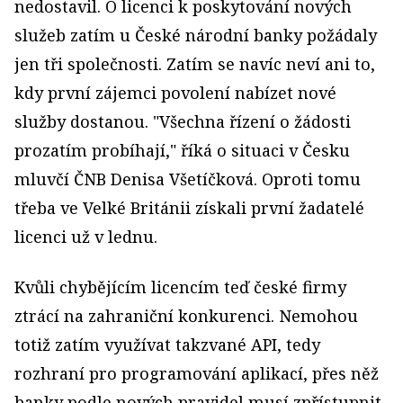
nedostavil. O licenci k poskytování nových
služeb zatím u České národní banky požádaly
jen tři společnosti. Zatím se navíc neví ani to,
kdy první zájemci povolení nabízet nové
služby dostanou. "Všechna řízení o žádosti
prozatím probíhají," říká o situaci v Česku
mluvčí ČNB Denisa Všetíčková. Oproti tomu
třeba ve Velké Británii získali první žadatelé
licenci už v lednu.
Kvůli chybějícím licencím teď české firmy
ztrácí na zahraniční konkurenci. Nemohou
totiž zatím využívat takzvané API, tedy
rozhraní pro programování aplikací, přes něž
banky podle nových pravidel musí zpřístupnit