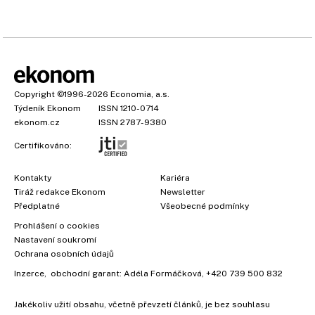
Copyright
©1996-2026
Economia, a.s.
Týdeník Ekonom
ISSN 1210-0714
ekonom.cz
ISSN 2787-9380
Certifikováno:
Kontakty
Kariéra
Tiráž redakce Ekonom
Newsletter
Předplatné
Všeobecné podmínky
Prohlášení o cookies
×
Nastavení soukromí
Ochrana osobních údajů
Inzerce
, obchodní garant:
Adéla Formáčková
,
+420 739 500 832
Vyzkoušejte Ekonom již za
Jakékoliv užití obsahu, včetně převzetí článků, je bez souhlasu
39 kč za měsíc!