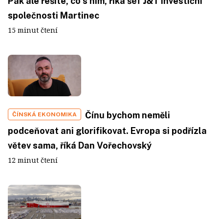
Pak ale řešíte, co s ním, říká šéf J&T Investiční
společnosti Martinec
15 minut čtení
Čínu bychom neměli
ČÍNSKÁ EKONOMIKA
podceňovat ani glorifikovat. Evropa si podřízla
větev sama, říká Dan Vořechovský
12 minut čtení