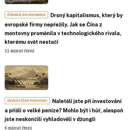
Drsný kapitalismus, který by
ČÍNSKÁ EKONOMIKA
evropské firmy nepřežily. Jak se Čína z
montovny proměnila v technologického rivala,
kterému svět nestačí
11 minut čtení
Naletěli jste při investování
INVESTIČNÍ PODVODY
a přišli o velké peníze? Mohlo být i hůř, alespoň
jste neskončili vyhladovělí v džungli
6 minut čtení