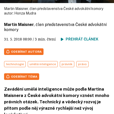
Martin Maisner, člen představenstva České advokátní komory
autor:
Honza Mudra
Martin Maisner
, člen představenstva České advokátní
komory
31. 5. 2018
08:00
/ 3 min. čtení
PŘEHRÁT ČLÁNEK
ODEBÍRAT AUTORA
technologie
umělá inteligence
právník
právo
ODEBÍRAT TÉMA
Zavádění umělé inteligence může podle Martina
Maisnera z České advokátní komory vznést mnoho
právních otázek. Technický a vědecký rozvoj je
přitom podle něj výrazně rychlejší než vývoj