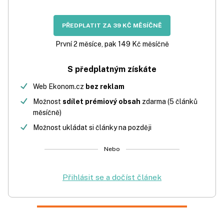
PŘEDPLATIT ZA 39 KČ MĚSÍČNĚ
První 2 měsíce, pak 149 Kč měsíčně
S předplatným získáte
Web Ekonom.cz
bez reklam
Možnost
sdílet prémiový obsah
zdarma (5 článků
měsíčně)
Možnost ukládat si články na později
Nebo
Přihlásit se a dočíst článek