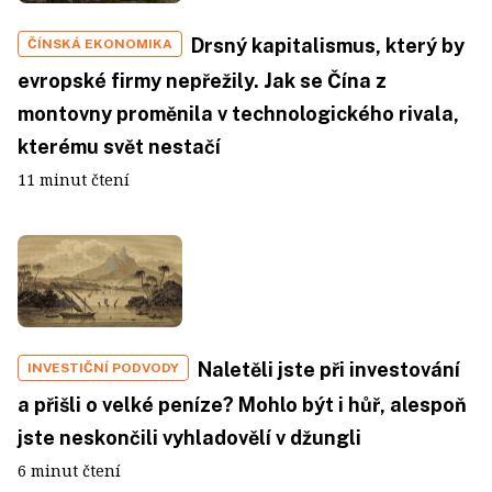
Drsný kapitalismus, který by
ČÍNSKÁ EKONOMIKA
evropské firmy nepřežily. Jak se Čína z
montovny proměnila v technologického rivala,
kterému svět nestačí
11 minut čtení
Naletěli jste při investování
INVESTIČNÍ PODVODY
a přišli o velké peníze? Mohlo být i hůř, alespoň
jste neskončili vyhladovělí v džungli
6 minut čtení