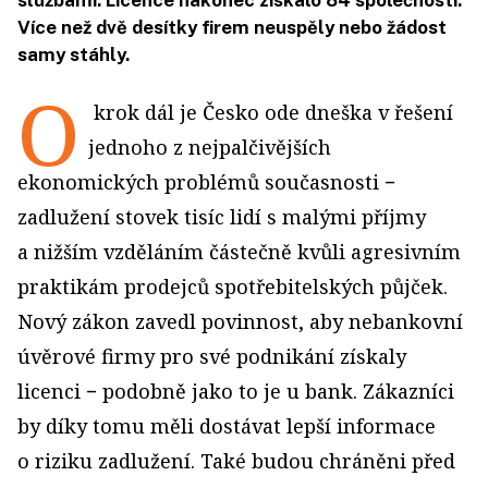
službami. Licence nakonec získalo 84 společností.
Více než dvě desítky firem neuspěly nebo žádost
samy stáhly.
O
krok dál je Česko ode dneška v řešení
jednoho z nejpalčivějších
ekonomických problémů současnosti −
zadlužení stovek tisíc lidí s malými příjmy
a nižším vzděláním částečně kvůli agresivním
praktikám prodejců spotřebitelských půjček.
Nový zákon zavedl povinnost, aby nebankovní
úvěrové firmy pro své podnikání získaly
licenci − podobně jako to je u bank. Zákazníci
by díky tomu měli dostávat lepší informace
o riziku zadlužení. Také budou chráněni před