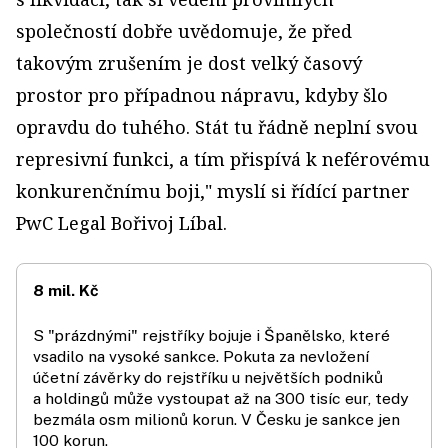
společností dobře uvědomuje, že před
takovým zrušením je dost velký časový
prostor pro případnou nápravu, kdyby šlo
opravdu do tuhého. Stát tu řádně neplní svou
represivní funkci, a tím přispívá k neférovému
konkurenčnímu boji," myslí si řídící partner
PwC Legal Bořivoj Líbal.
8 mil. Kč
S "prázdnými" rejstříky bojuje i Španělsko, které
vsadilo na vysoké sankce. Pokuta za nevložení
účetní závěrky do rejstříku u největších podniků
a holdingů může vystoupat až na 300 tisíc eur, tedy
bezmála osm milionů korun. V Česku je sankce jen
100 korun.