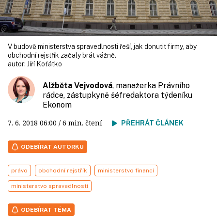
V budově ministerstva spravedlnosti řeší, jak donutit firmy, aby
obchodní rejstřík začaly brát vážně.
autor:
Jiří Koťátko
Alžběta Vejvodová
, manažerka Právního
rádce, zástupkyně šéfredaktora týdeníku
Ekonom
7. 6. 2018
06:00
/ 6 min. čtení
PŘEHRÁT ČLÁNEK
ODEBÍRAT AUTORKU
právo
obchodní rejstřík
ministerstvo financí
ministerstvo spravedlnosti
ODEBÍRAT TÉMA