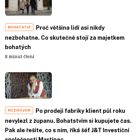
Proč většina lidí asi nikdy
BOHATSTVÍ
nezbohatne. Co skutečně stojí za majetkem
bohatých
8 minut čtení
Po prodeji fabriky klient půl roku
ROZHOVOR
nevylezl z županu. Bohatstvím si kupujete čas.
Pak ale řešíte, co s ním, říká šéf J&T Investiční
společnosti Martinec