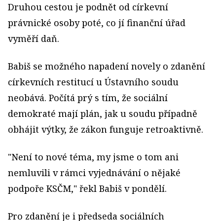
Druhou cestou je podnět od církevní
právnické osoby poté, co jí finanční úřad
vyměří daň.
Babiš se možného napadení novely o zdanění
církevních restitucí u Ústavního soudu
neobává. Počítá prý s tím, že sociální
demokraté mají plán, jak u soudu případně
obhájit výtky, že zákon funguje retroaktivně.
"Není to nové téma, my jsme o tom ani
nemluvili v rámci vyjednávání o nějaké
podpoře KSČM," řekl Babiš v pondělí.
Pro zdanění je i předseda sociál­ních