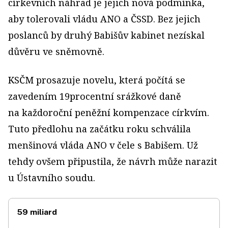
církevních náhrad je jejich nová podmínka,
aby tolerovali vládu ANO a ČSSD. Bez jejich
poslanců by druhý Babišův kabinet nezískal
důvěru ve sněmovně.
KSČM prosazuje novelu, která počítá se
zavedením 19procentní srážkové daně
na každoroční peněžní kompenzace církvím.
Tuto předlohu na začátku roku schválila
menšinová vláda ANO v čele s Babišem. Už
tehdy ovšem připustila, že návrh může narazit
u Ústavního soudu.
59 miliard