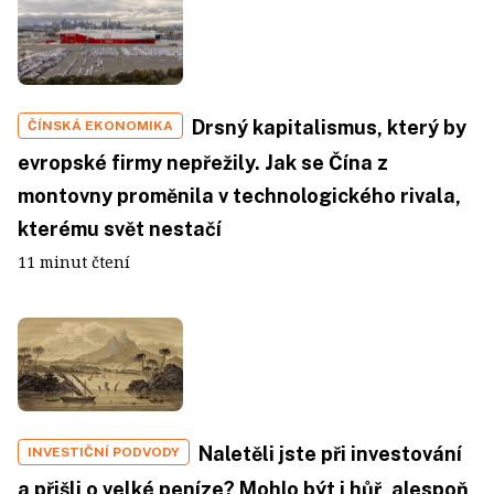
Drsný kapitalismus, který by
ČÍNSKÁ EKONOMIKA
evropské firmy nepřežily. Jak se Čína z
montovny proměnila v technologického rivala,
kterému svět nestačí
11 minut čtení
Naletěli jste při investování
INVESTIČNÍ PODVODY
a přišli o velké peníze? Mohlo být i hůř, alespoň