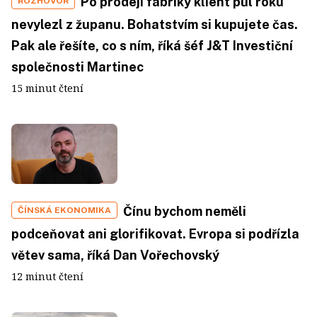
Po prodeji fabriky klient půl roku
ROZHOVOR
nevylezl z županu. Bohatstvím si kupujete čas.
Pak ale řešíte, co s ním, říká šéf J&T Investiční
společnosti Martinec
15 minut čtení
Čínu bychom neměli
ČÍNSKÁ EKONOMIKA
podceňovat ani glorifikovat. Evropa si podřízla
větev sama, říká Dan Vořechovský
12 minut čtení