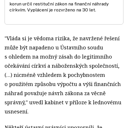
korun určil restituční zákon na finanční náhrady
církvím. Vyplácení je rozvrženo na 30 let.
"Vláda si je vědoma rizika, že navržené řešení
může být napadeno u Ústavního soudu
s ohledem na možný zásah do legitimního
očekávání církví a náboženských společností,
(…) nicméně vzhledem k pochybnostem
o použitém způsobu výpočtu a výši finančních
náhrad považuje návrh zákona za věcně
správný," uvedl kabinet v příloze k lednovému
usnesení.
Někteří ústavní právníci upozornili, že