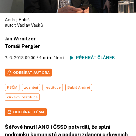
Andrej Babiš
autor:
Václav Vašků
Jan Wirnitzer
Tomáš Pergler
7. 6. 2018
09:00
/ 4 min. čtení
PŘEHRÁT ČLÁNEK
ODEBÍRAT AUTORA
KSČM
zdanění
restituce
Babiš Andrej
církevní restituce
ODEBÍRAT TÉMA
Šéfové hnutí ANO i ČSSD potvrdili, že splní
podmínku komunistů a podpoří zdanění církevních