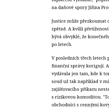
na daňové spory Jiřina Pr
Justice může přezkoumat o
zpětně. A kvůli přetíženos
bývá obvyklé, že konečnéh
po letech.
V posledních třech letech 
finanční správy korigují. A
vydávala jen tam, kde k t
soud už tak například v mi
zajišťovacího příkazu nest
s rizikovou komoditou. "
obchodníci s cennými kovy,