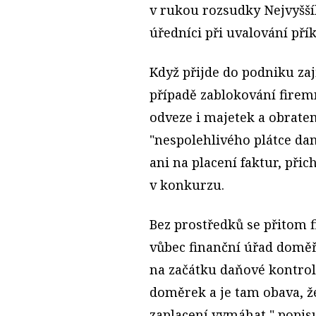
v rukou rozsudky Nejvyšší
úředníci při uvalování pří
Když přijde do podniku zaj
případě zablokování firem
odveze i majetek a obrate
"nespolehlivého plátce da
ani na placení faktur, přic
v konkurzu.
Bez prostředků se přitom f
vůbec finanční úřad doměř
na začátku daňové kontrol
doměrek a je tam obava, ž
zaplacení vymáhat," popis