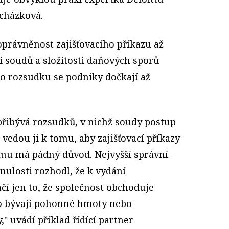
ocházková.
právněnost zajišťovacího příkazu až
ti soudů a složitosti daňových sporů
o rozsudku se podniky dočkají až
přibývá rozsudků, v nichž soudy postup
 vedou ji k tomu, aby zajišťovací příkazy
omu má pádný důvod. Nejvyšší správní
nulosti rozhodl, že k vydání
ačí jen to, že společnost obchoduje
To bývají pohonné hmoty nebo
" uvádí příklad řídící partner