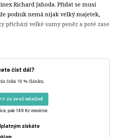
inex Richard Jahoda. Přidat se musí
, že podnik nemá nijak velký majetek,
ky přichází velké sumy peněz a poté zase
ete číst dál?
vás čeká 70 % článku.
IT ZA 39 KČ MĚSÍČNĚ
íce, pak 149 Kč měsíčně
dplatným získáte
eklam