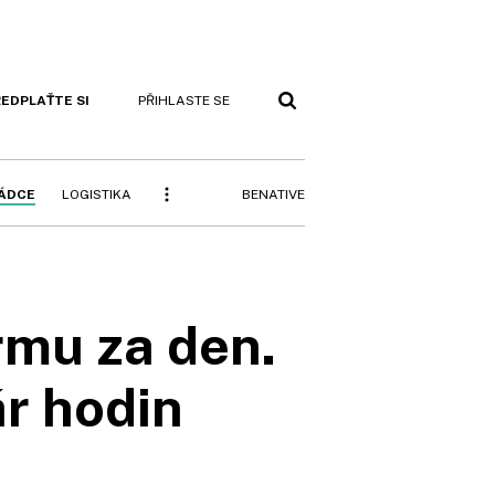
EDPLAŤTE SI
PŘIHLASTE SE
BENATIVE
RÁDCE
LOGISTIKA
irmu za den.
ár hodin