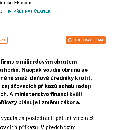
ýdeníku Ekonom
tení
PŘEHRÁT ČLÁNEK
íkaz
ODEBÍRAT TÉMA
e firmu s miliardovým obratem
ka hodin. Naopak soudní obrana se
cméně snaží daňové úředníky krotit.
zajišťovacích příkazů sahali raději
ch. A ministerstvo financí kvůli
íkazy plánuje i změnu zákona.
vydala za posledních pět let více než
šťovacích příkazů. V předchozím