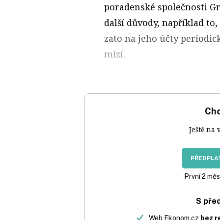
poradenské společnosti Gr
další důvody, například to
zato na jeho účty periodic
mizí.
Chc
Ještě na 
PŘEDPLAT
První 2 měs
S pře
Web Ekonom.cz
bez r