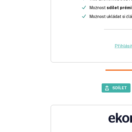
Možnost
sdílet prém
Možnost ukládat si člá
Přihlási
SDÍLET