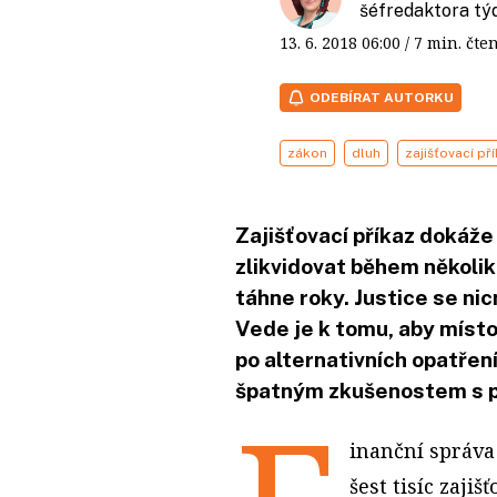
šéfredaktora t
13. 6. 2018
06:00
/ 7 min. č
ODEBÍRAT AUTORKU
zákon
dluh
zajišťovací př
Zajišťovací příkaz dokáž
zlikvidovat během několi
táhne roky. Justice se ni
Vede je k tomu, aby místo 
po alternativních opatření
špatným zkušenostem s př
inanční správa 
šest tisíc zaji