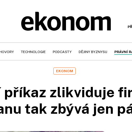
PŘ
HOVORY
TECHNOLOGIE
PODCASTY
DĚJINY BYZNYSU
PRÁVNÍ 
EKONOM
 příkaz zlikviduje f
nu tak zbývá jen p