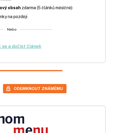
iový obsah
zdarma (5 článků měsíčně)
nky na později
Nebo
t se a dočíst článek
ODEMKNOUT ZNÁMÉMU