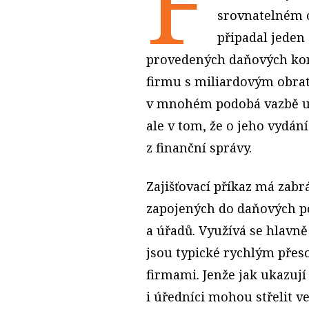
F
srovnatelném o
připadal jeden 
provedených daňových kont
firmu s miliardovým obrat
v mnohém podobá vazbě u p
ale v tom, že o jeho vydán
z finanční správy.
Zajišťovací příkaz má zabr
zapojených do daňových p
a úřadů. Využívá se hlavně
jsou typické rychlým pře
firmami. Jenže jak ukazují
i úředníci mohou střelit v