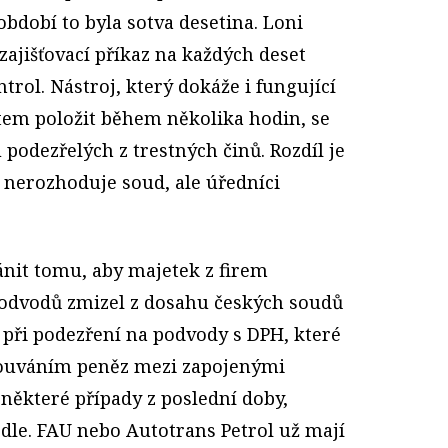
bdobí to byla sotva desetina. Loni
zajišťovací příkaz na každých deset
rol. Nástroj, který dokáže i fungující
em položit během několika hodin, se
odezřelých z trestných činů. Rozdíl je
í nerozhoduje soud, ale úředníci
ánit tomu, aby majetek z firem
odvodů zmizel z dosahu českých soudů
 při podezření na podvody s DPH, které
souváním peněz mezi zapojenými
 některé případy z poslední doby,
edle. FAU nebo Autotrans Petrol už mají