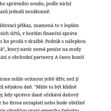
ho správního soudu, podle nichž
kazů jednali nezákonně.
išťovací příkaz, znamená to v lepším
ních účtů, v horším finanční správa
m ho prodá v dražbě. Podnik s nálepkou
ně", který navíc nemá peníze na mzdy
hází o obchodní partnery. A často končí
irma může ocitnout ještě dřív, než jí
il nějakou daň. "Může to být klidně
y, kdy správce daně očekává daňový
e ho firma nezaplatí nebo bude obtížné
uje obvyklou praxi expertka Deloittu