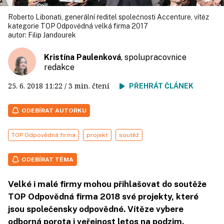
Roberto Libonati, generální ředitel společnosti Accenture, vítěz
kategorie TOP Odpovědná velká firma 2017
autor:
Filip Jandourek
Kristína Paulenková
, spolupracovnice
redakce
25. 6. 2018
11:22
/ 3 min. čtení
PŘEHRÁT ČLÁNEK
ODEBÍRAT AUTORKU
TOP Odpovědná firma
projekt
soutěž
ODEBÍRAT TÉMA
Velké i malé firmy mohou přihlašovat do soutěže
TOP Odpovědná firma 2018 své projekty, které
jsou společensky odpovědné. Vítěze vybere
odborná porota i veřejnost letos na podzim.