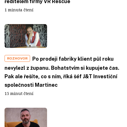
ředitelem firmy VR Rescue
1 minuta čtení
Po prodeji fabriky klient půl roku
ROZHOVOR
nevylezl z županu. Bohatstvím si kupujete čas.
Pak ale řešíte, co s ním, říká šéf J&T Investiční
společnosti Martinec
15 minut čtení