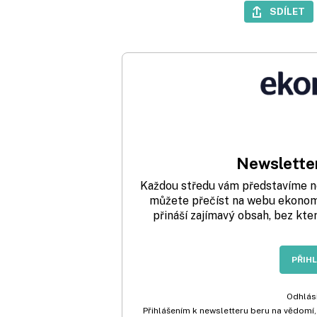
SDÍLET
Newsletter
Každou středu vám představíme nej
můžete přečíst na webu ekonom.
přináší zajímavý obsah, bez kte
PŘIH
Odhlási
Přihlášením k newsletteru beru na vědomí,