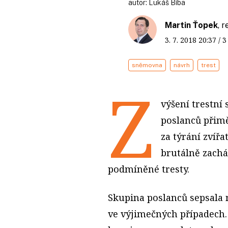
autor:
Lukáš Bíba
Martin Ťopek
, 
3. 7. 2018
20:37
/ 
sněmovna
návrh
trest
Z
výšení trestní
poslanců přimě
za týrání zvířa
brutálně zachá
podmíněné tresty.
Skupina poslanců sepsala n
ve výjimečných případech.