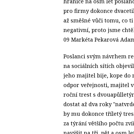
hranice na osm let poslanc
pro firmy dokonce dvacetil
až směšné vůči tomu, co ti
negativní, proto jsme chtě
09 Markéta Pekarová Adam
Poslanci svým návrhem rea
na sociálních sítích objev
jeho majitel bije, kope do 
odpor veřejnosti, majitel 
roční trest s dvouapůlle
dostat až dva roky "natvrdo
by mu dokonce tříletý trest
za týrání většího počtu zví
navýšit na tři, pět a osm let