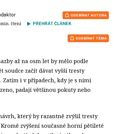
redaktor
ODEBÍRAT AUTORA
3 min. čtení
PŘEHRÁT ČLÁNEK
ODEBÍRAT TÉMA
 sazby až na osm let by mělo podle
t soudce začít dávat vyšší tresty
t. Zatím i v případech, kdy je s nimi
zeno, padají většinou pokuty nebo
ávrh, který by razantně zvýšil tresty
 Kromě zvýšení současné horní pětileté