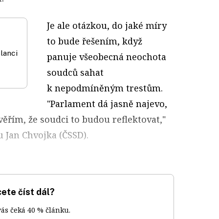
Je ale otázkou, do jaké míry
to bude řešením, když
slanci
panuje všeobecná neochota
soudců sahat
k nepodmíněným trestům.
"Parlament dá jasně najevo,
věřím, že soudci to budou reflektovat,"
u Jan Chvojka (ČSSD).
ete číst dál?
vás čeká 40 % článku.