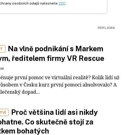
chrany osobních údajů naleznete
ZDE
.
Na vlně podnikání s Markem
ST
m, ředitelem firmy VR Rescue
ení
rénuje první pomoc ve virtuální realitě? Kolik lidí už
působem v Česku kurz první pomoci absolvovalo? A
olečenský dopad...
Proč většina lidí asi nikdy
TVÍ
hatne. Co skutečně stojí za
tkem bohatých