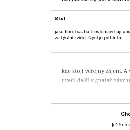
8 let
jako horní sazbu trestu navrhují po
za týrání zvířat. Nyní je pětiletá.
kde stojí veřejný zájem. A 
uvedl další signatář návrh
Chc
Ještě na 