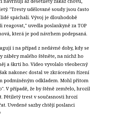
i navrhují až desetiletý zákaz chovu,
etý. "Tresty udělované soudy jsou často
 lidé spáchali. Vývoj je dlouhodobě
li reagovat," uvedla poslankyně za TOP
ová, která je pod návrhem podepsaná.
gují i na případ z nedávné doby, kdy se
ily záběry malého štěněte, na nichž ho
něj a škrtí ho. Video vyvolalo všeobecný
však nakonec dostal ve zkráceném řízení
tým podmíněným odkladem. Mohl přitom
". V případě, že by štěně zemřelo, hrozil
. Pětiletý trest v současnosti hrozí
řat. Uvedené sazby chtějí poslanci
.