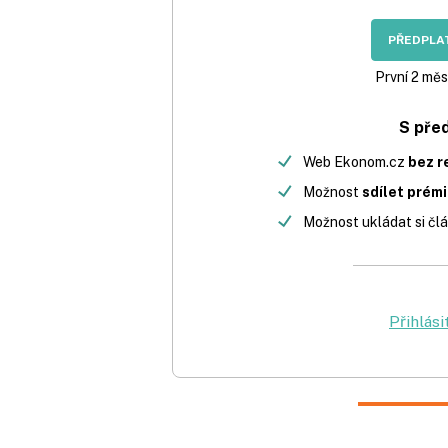
PŘEDPLAT
První 2 měs
S pře
Web Ekonom.cz
bez r
Možnost
sdílet prém
Možnost ukládat si člá
Přihlási