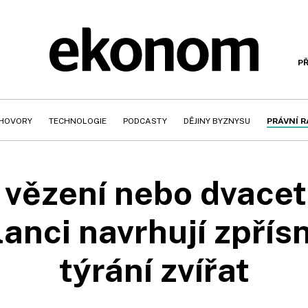
PŘ
HOVORY
TECHNOLOGIE
PODCASTY
DĚJINY BYZNYSU
PRÁVNÍ 
 vězení nebo dvacet
anci navrhují zpřísn
týrání zvířat