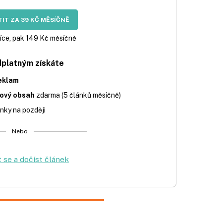
IT ZA 39 KČ MĚSÍČNĚ
íce, pak 149 Kč měsíčně
dplatným získáte
eklam
iový obsah
zdarma (5 článků měsíčně)
nky na později
Nebo
t se a dočíst článek