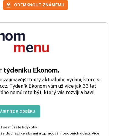
ODEMKNOUT ZNÁMÉMU
 týdeníku Ekonom.
zajímavější texty aktuálního vydání, které si
cz. Týdeník Ekonom vám už více jak 33 let
rého nemůžete být, který vás rozvíjí a baví!
LÁSIT SE K ODBĚRU
t se můžete kdykoliv.
 že dochází ke sbírání a zpracování osobních údajů. Více