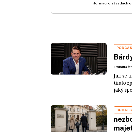
informací o zásadách o
PODCA
Bárdy
1 minuta čt
Jak se t
tímto z
jaký sp
BOHATS
nezbo
maje