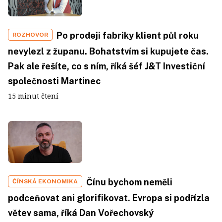
Po prodeji fabriky klient půl roku
ROZHOVOR
nevylezl z županu. Bohatstvím si kupujete čas.
Pak ale řešíte, co s ním, říká šéf J&T Investiční
společnosti Martinec
15 minut čtení
Čínu bychom neměli
ČÍNSKÁ EKONOMIKA
podceňovat ani glorifikovat. Evropa si podřízla
větev sama, říká Dan Vořechovský