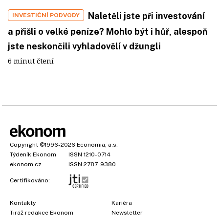
Naletěli jste při investování
INVESTIČNÍ PODVODY
a přišli o velké peníze? Mohlo být i hůř, alespoň
jste neskončili vyhladovělí v džungli
6 minut čtení
Copyright
©1996-2026
Economia, a.s.
Týdeník Ekonom
ISSN 1210-0714
ekonom.cz
ISSN 2787-9380
Certifikováno:
Kontakty
Kariéra
Tiráž redakce Ekonom
Newsletter