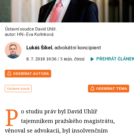
Ústavní soudce David Uhlíř.
autor:
HN – Eva Kořínková
Lukáš Šikel
, advokátní koncipient
8. 7. 2018
16:36
/ 5 min. čtení
PŘEHRÁT ČLÁNE
ODEBÍRAT AUTORA
Ústavní soud
ODEBÍRAT TÉMA
P
o studiu práv byl David Uhlíř
tajemníkem pražského magistrátu,
věnoval se advokacii, byl insolvenčním