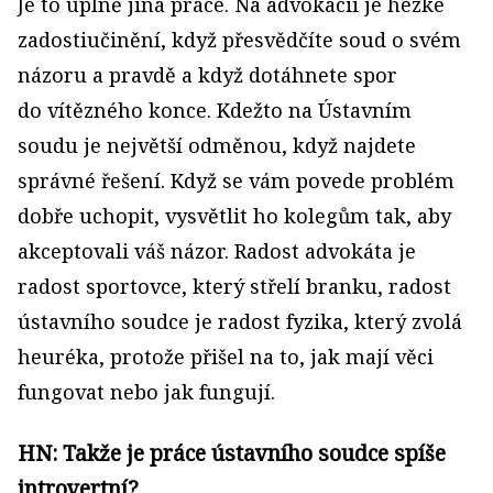
Je to úplně jiná práce. Na advokacii je hezké
zadostiučinění, když přesvědčíte soud o svém
názoru a pravdě a když dotáhnete spor
do vítězného konce. Kdežto na Ústavním
soudu je největší odměnou, když najdete
správné řešení. Když se vám povede problém
dobře uchopit, vysvětlit ho kolegům tak, aby
akceptovali váš názor. Radost advokáta je
radost sportovce, který střelí branku, radost
ústavního soudce je radost fyzika, který zvolá
heuréka, protože přišel na to, jak mají věci
fungovat nebo jak fungují.
HN: Takže je práce ústavního soudce spíše
introvertní?