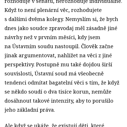
rozhoduje v senátu, nerozhoduje individuálně.
Když to není plenární věc, rozhodujete
s dalšími dvěma kolegy. Nemyslím si, že bych
dnes jako soudce zpravodaj měl zásadně jiné
návrhy než v prvním měsíci, kdy jsem
na Ústavním soudu nastoupil. Člověk začne
jinak argumentovat, nahlížet na věci z jiné
perspektivy. Postupně mu také dojdou širší
souvislosti, Ústavní soud má všeobecně
tendenci odmítat bagatelní věci s tím, že když
se někdo soudí o dva tisíce korun, nemůže
dosáhnout takové intenzity, aby to porušilo
jeho základní práva.
Ale když se ukáže, že existují děti, které