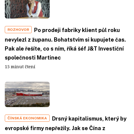
Po prodeji fabriky klient půl roku
ROZHOVOR
nevylezl z županu. Bohatstvím si kupujete čas.
Pak ale řešíte, co s ním, říká šéf J&T Investiční
společnosti Martinec
15 minut čtení
Drsný kapitalismus, který by
ČÍNSKÁ EKONOMIKA
evropské firmy nepřežily. Jak se Čína z