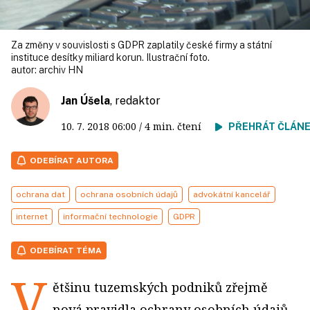
Za změny v souvislosti s GDPR zaplatily české firmy a státní
instituce desítky miliard korun. Ilustrační foto.
autor:
archiv HN
Jan Úšela
, redaktor
10. 7. 2018
06:00
/ 4 min. čtení
PŘEHRÁT ČLÁN
ODEBÍRAT AUTORA
ochrana dat
ochrana osobních údajů
advokátní kancelář
internet
informační technologie
GDPR
ODEBÍRAT TÉMA
V
ětšinu tuzemských podniků zřejmě
nová pravidla ochrany osobních údajů,