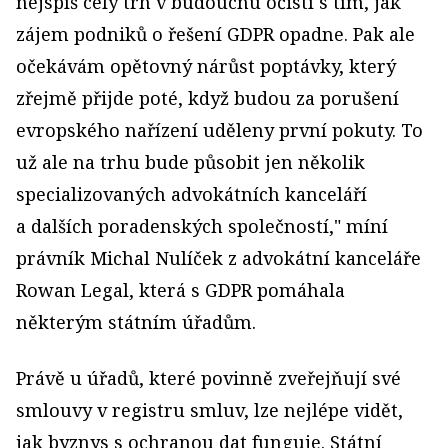
nejspíš celý trh v budoucnu očistí s tím, jak
zájem podniků o řešení GDPR opadne. Pak ale
očekávám opětovný nárůst poptávky, který
zřejmě přijde poté, když budou za porušení
evropského nařízení uděleny první pokuty. To
už ale na trhu bude působit jen několik
specializovaných advokátních kanceláří
a dalších poradenských společností," míní
právník Michal Nulíček z advokátní kanceláře
Rowan Legal, která s GDPR pomáhala
některým státním úřadům.
Právě u úřadů, které povinně zveřejňují své
smlouvy v registru smluv, lze nejlépe vidět,
jak byznys s ochranou dat funguje. Státní