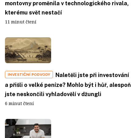
montovny proměnila v technologického rivala,
kterému svět nestačí
11 minut čtení
Naletěli jste při investování
INVESTIČNÍ PODVODY
a přišli o velké peníze? Mohlo být i hůř, alespoň
jste neskončili vyhladovělí v džungli
6 minut čtení