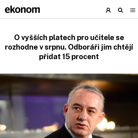
O vyšších platech pro učitele se
rozhodne v srpnu. Odboráři jim chtějí
přidat 15 procent