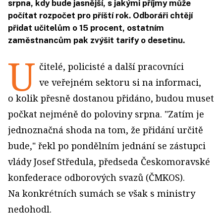
srpna, kdy bude jasnější, s jakými příjmy může
počítat rozpočet pro příští rok. Odboráři chtějí
přidat učitelům o 15 procent, ostatním
zaměstnancům pak zvýšit tarify o desetinu.
U
čitelé, policisté a další pracovníci
ve veřejném sektoru si na informaci,
o kolik přesně dostanou přidáno, budou muset
počkat nejméně do poloviny srpna. "Zatím je
jednoznačná shoda na tom, že přidání určitě
bude," řekl po pondělním jednání se zástupci
vlády Josef Středula, předseda Českomoravské
konfederace odborových svazů (ČMKOS).
Na konkrétních sumách se však s ministry
nedohodl.