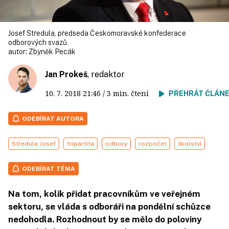
Josef Středula, předseda Českomoravské konfederace
odborových svazů
autor:
Zbyněk Pecák
Jan Prokeš
, redaktor
10. 7. 2018
21:46
/ 3 min. čtení
PŘEHRÁT ČLÁN
ODEBÍRAT AUTORA
Středula Josef
tripartita
odbory
rozpočet
školství
ODEBÍRAT TÉMA
Na tom, kolik přidat pracovníkům ve veřejném
sektoru, se vláda s odboráři na pondělní schůzce
nedohodla. Rozhodnout by se mělo do poloviny