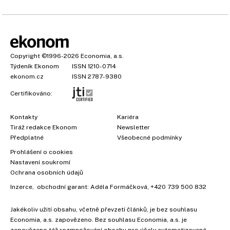
Copyright
©1996-2026
Economia, a.s.
Týdeník Ekonom
ISSN 1210-0714
ekonom.cz
ISSN 2787-9380
Certifikováno:
Kontakty
Kariéra
Tiráž redakce Ekonom
Newsletter
Předplatné
Všeobecné podmínky
Prohlášení o cookies
Nastavení soukromí
Ochrana osobních údajů
Inzerce
, obchodní garant:
Adéla Formáčková
,
+420 739 500 832
Jakékoliv užití obsahu, včetně převzetí článků, je bez souhlasu
Economia, a.s. zapovězeno. Bez souhlasu Economia, a.s. je
zapovězeno též rozmnožování obsahu pro účely automatizované