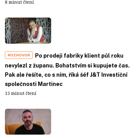
8 minut čtení
Po prodeji fabriky klient půl roku
ROZHOVOR
nevylezl z županu. Bohatstvím si kupujete čas.
Pak ale řešíte, co s ním, říká šéf J&T Investiční
společnosti Martinec
15 minut čtení