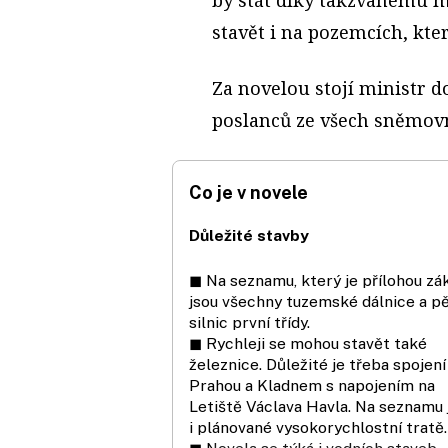
stavět i na pozemcích, kter
Za novelou stojí ministr 
poslanců ze všech sněmovn
Co je v novele
Důležité stavby
◼ Na seznamu, který je přílohou zá
jsou všechny tuzemské dálnice a p
silnic první třídy.
◼ Rychleji se mohou stavět také
železnice. Důležité je třeba spojen
Prahou a Kladnem s napojením na
Letiště Václava Havla. Na seznamu 
i plánované vysokorychlostní tratě.