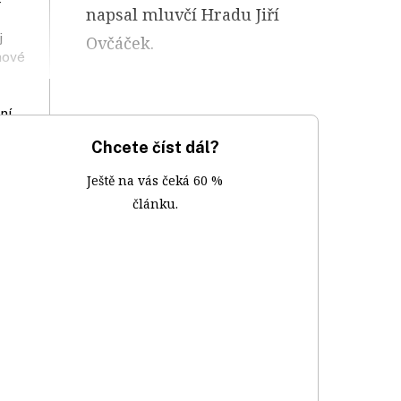
napsal mluvčí Hradu Jiří
j
Ovčáček.
nové
ní
Chcete číst dál?
Ještě na vás čeká 60 %
článku.
aveb
ají,