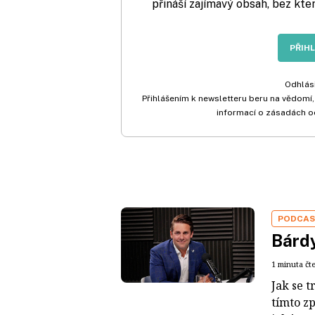
přináší zajímavý obsah, bez kte
PŘIH
Odhlási
Přihlášením k newsletteru beru na vědomí,
informací o zásadách o
PODCA
Bárdy
1 minuta čt
Jak se t
tímto z