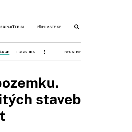
EDPLAŤTE SI
PŘIHLASTE SE
BENATIVE
RÁDCE
LOGISTIKA
 pozemku.
itých staveb
t