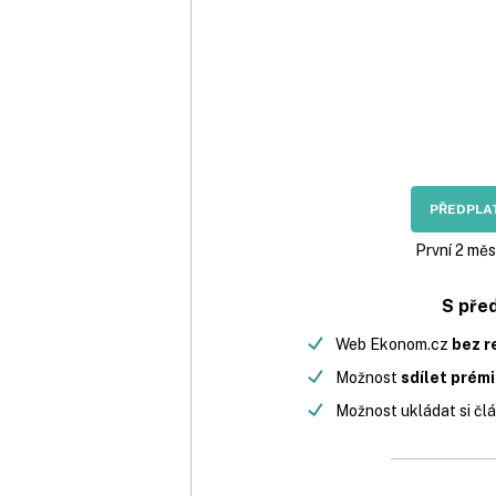
52 kilometrů
nových dálnic postavil stát v loňs
roce. Letos by to mělo být 163
kilometrů.
PŘEDPLAT
První 2 měs
S pře
Web Ekonom.cz
bez r
Možnost
sdílet prém
Možnost ukládat si člá