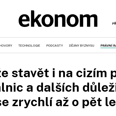
PŘ
HOVORY
TECHNOLOGIE
PODCASTY
DĚJINY BYZNYSU
PRÁVNÍ 
e stavět i na cizím
lnic a dalších důlež
se zrychlí až o pět le