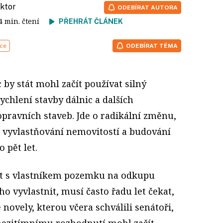
aktor
ODEBÍRAT AUTORA
 4 min. čtení
PŘEHRÁT ČLÁNEK
ice
ODEBÍRAT TÉMA
c by stát mohl začít používat silný
ychlení stavby dálnic a dalších
opravních staveb. Jde o radikální změnu,
á vyvlastňování nemovitostí a budování
 pět let.
át s vlastníkem pozemku na odkupu
 vyvlastnit, musí často řadu let čekat,
 novely, kterou včera schválili senátoři,
mezitímnímu rozhodnutí mohl začít