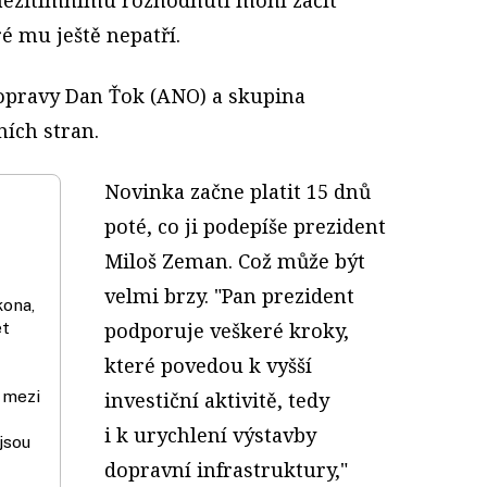
é mu ještě nepatří.
dopravy Dan Ťok (ANO) a skupina
ích stran.
Novinka začne platit 15 dnů
poté, co ji podepíše prezident
Miloš Zeman. Což může být
velmi brzy. "Pan prezident
kona,
ět
podporuje veškeré kroky,
které povedou k vyšší
í mezi
investiční aktivitě, tedy
i k urychlení výstavby
jsou
dopravní infrastruktury,"