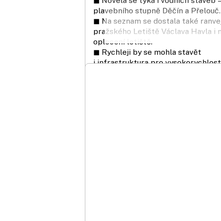
◼ Novela se týká i vodních staveb –
plavebního stupně Děčín a Přelouč.
◼ Na seznam se dostala také ranve
pražského Letiště Václava Havla i 
oplocení letiště.
◼ Rychleji by se mohla stavět
i infrastruktura pro vysokorychlost
internet.
Rychlejší úřady
◼ Úřady budou mít u důležitých st
dva měsíce na to, aby k nim vydaly
závazné stanovisko. Pokud to neuděl
bere se to tak, že nemají námitky.
Pravidlo se netýká posouzení vlivu
na životní prostředí EIA. Cílem je
zrychlit jednání úředníků.