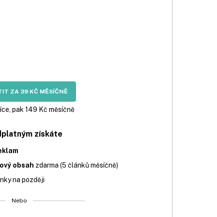
kém
IT ZA 39 KČ MĚSÍČNĚ
íce, pak 149 Kč měsíčně
dplatným získáte
eklam
iový obsah
zdarma (5 článků měsíčně)
nky na později
Nebo