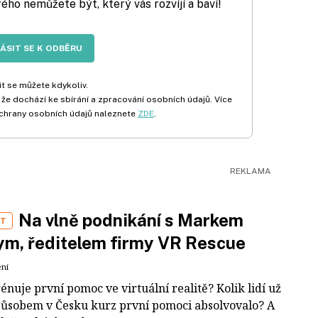
rého nemůžete být, který vás rozvíjí a baví!
LÁSIT SE K ODBĚRU
t se můžete kdykoliv.
 že dochází ke sbírání a zpracování osobních údajů. Více
chrany osobních údajů naleznete
ZDE
.
Na vlně podnikání s Markem
ST
m, ředitelem firmy VR Rescue
ení
rénuje první pomoc ve virtuální realitě? Kolik lidí už
působem v Česku kurz první pomoci absolvovalo? A