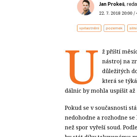
Jan Prokeš
, red
22. 7. 2018
20:00
/
vyvlastnění
pozemek
siln
U
ž příští měsí
nástroj na zr
důležitých d
která se týk
dálnic by mohla uspíšit až o
Pokud se v současnosti st
nedohodne a rozhodne se ho
než spor vyřeší soud. Podle
by stát díky takzvanému 