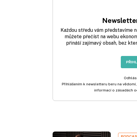
Newsletter
Každou středu vám představíme nej
můžete přečíst na webu ekonom.
přináší zajímavý obsah, bez kte
PŘIH
Odhlási
Přihlášením k newsletteru beru na vědomí,
informací o zásadách o
PODCA