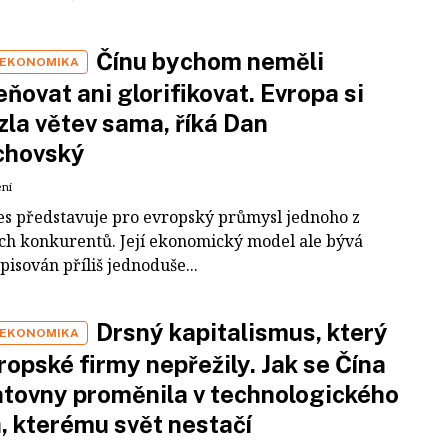
Čínu bychom neměli
 EKONOMIKA
ňovat ani glorifikovat. Evropa si
zla větev sama, říká Dan
chovský
ení
es představuje pro evropský průmysl jednoho z
ích konkurentů. Její ekonomický model ale bývá
pisován příliš jednoduše...
Drsný kapitalismus, který
 EKONOMIKA
ropské firmy nepřežily. Jak se Čína
tovny proměnila v technologického
a, kterému svět nestačí