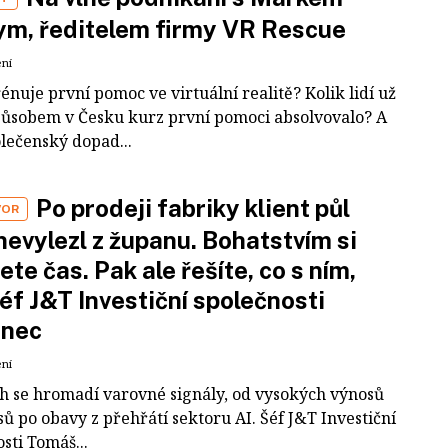
m, ředitelem firmy VR Rescue
ení
rénuje první pomoc ve virtuální realitě? Kolik lidí už
působem v Česku kurz první pomoci absolvovalo? A
olečenský dopad...
Po prodeji fabriky klient půl
VOR
nevylezl z županu. Bohatstvím si
ete čas. Pak ale řešíte, co s ním,
šéf J&T Investiční společnosti
inec
ení
ch se hromadí varovné signály, od vysokých výnosů
ů po obavy z přehřátí sektoru AI. Šéf J&T Investiční
sti Tomáš...