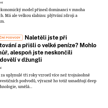
ení
ekonomický model přinesl dominanci v mnoha
h. Má ale velkou slabinu: plýtvání zdroji a
em.
Naletěli jste při
IČNÍ PODVODY
tování a přišli o velké peníze? Mohlo
 hůř, alespoň jste neskončili
dovělí v džungli
ní
za uplynulé tři roky vzrostl více než trojnásobně
nvestičních podvodů, výrazně ho totiž usnadňují deep
hnologie, umělá...