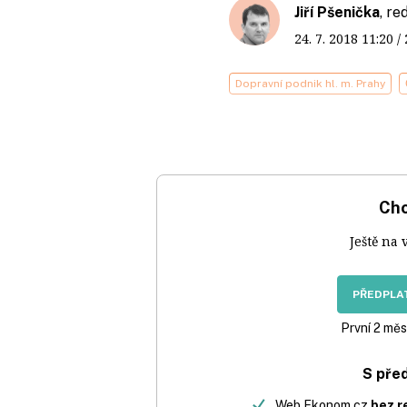
Jiří Pšenička
, re
24. 7. 2018
11:20
/
Dopravní podnik hl. m. Prahy
Chc
Ještě na 
PŘEDPLAT
První 2 měs
S pře
Web Ekonom.cz
bez r