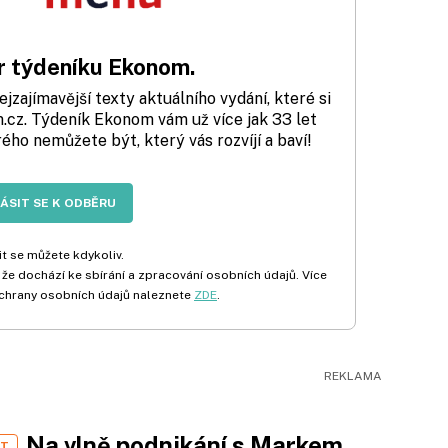
 týdeníku Ekonom.
zajímavější texty aktuálního vydání, které si
cz. Týdeník Ekonom vám už více jak 33 let
rého nemůžete být, který vás rozvíjí a baví!
LÁSIT SE K ODBĚRU
t se můžete kdykoliv.
 že dochází ke sbírání a zpracování osobních údajů. Více
chrany osobních údajů naleznete
ZDE
.
Na vlně podnikání s Markem
ST