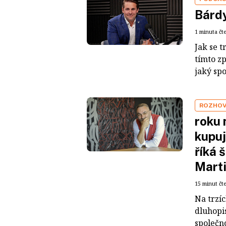
Bárdy
1 minuta čt
Jak se t
tímto z
jaký sp
ROZHO
roku 
kupuj
říká 
Mart
15 minut čt
Na trzí
dluhopis
společno