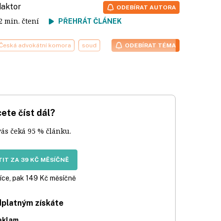
daktor
ODEBÍRAT AUTORA
 2 min. čtení
PŘEHRÁT ČLÁNEK
Česká advokátní komora
soud
ODEBÍRAT TÉMA
ete číst dál?
vás čeká 95 % článku.
IT ZA 39 KČ MĚSÍČNĚ
íce, pak 149 Kč měsíčně
dplatným získáte
eklam