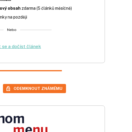
iový obsah
zdarma (5 článků měsíčně)
nky na později
Nebo
t se a dočíst článek
ODEMKNOUT ZNÁMÉMU