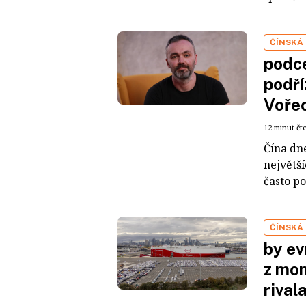
ČÍNSKÁ
podce
podří
Voře
12 minut čt
Čína dn
největš
často po
ČÍNSKÁ
by ev
z mon
rival