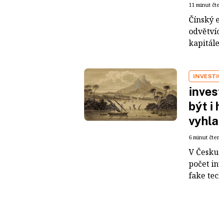
11 minut čt
Čínský 
odvětvíc
kapitál
INVEST
inves
být i
vyhla
6 minut čte
V Česku 
počet i
fake tec