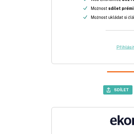
Možnost
sdílet prém
Možnost ukládat si člá
Přihlási
SDÍLET