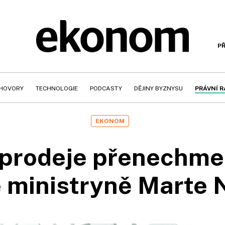
PŘ
HOVORY
TECHNOLOGIE
PODCASTY
DĚJINY BYZNYSU
PRÁVNÍ 
EKONOM
prodeje přenechme
e ministryně Marte 