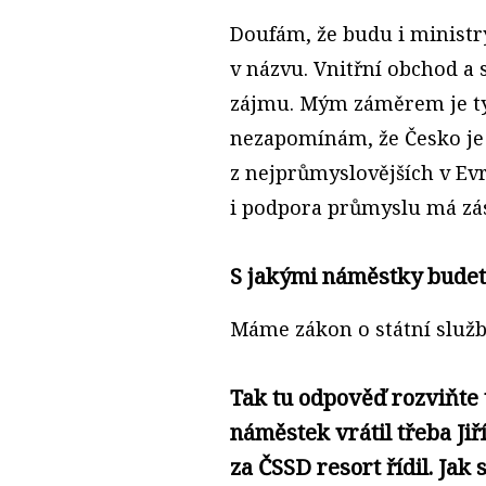
Doufám, že budu i ministr
v názvu. Vnitřní obchod a
zájmu. Mým záměrem je tyt
nezapomínám, že Česko je
z nejprůmyslovějších v Evr
i podpora průmyslu má zá
S jakými náměstky budet
Máme zákon o státní služb
Tak tu odpověď rozviňte 
náměstek vrátil třeba Ji
za ČSSD resort řídil. Ja