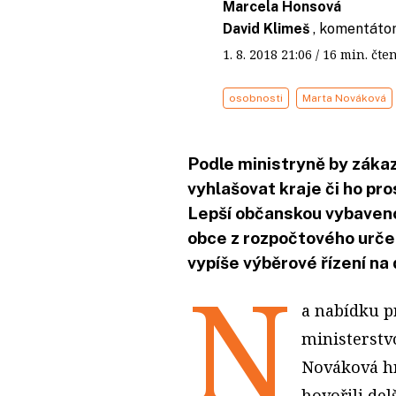
Marcela Honsová
David Klimeš
, komentáto
1. 8. 2018
21:06
/ 16 min. č
osobnosti
Marta Nováková
Podle ministryně by záka
vyhlašovat kraje či ho pr
Lepší občanskou vybaveno
obce z rozpočtového určen
vypíše výběrové řízení na
N
a nabídku p
ministerstv
Nováková hn
hovořili del