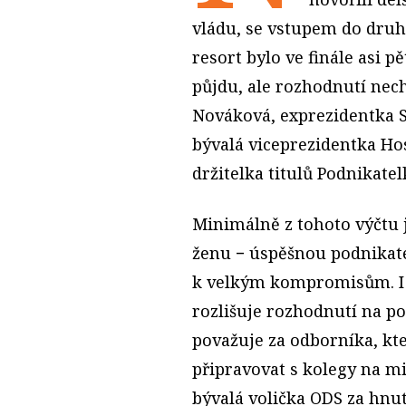
vládu, se vstupem do druhé
resort bylo ve finále asi p
půjdu, ale rozhodnutí nec
Nováková, exprezidentka 
bývalá viceprezidentka Ho
držitelka titulů Podnikate
Minimálně z tohoto výčtu 
ženu − úspěšnou podnikate
k velkým kompromisům. I
rozlišuje rozhodnutí na p
považuje za odborníka, kt
připravovat s kolegy na mi
bývalá volička ODS za hnu