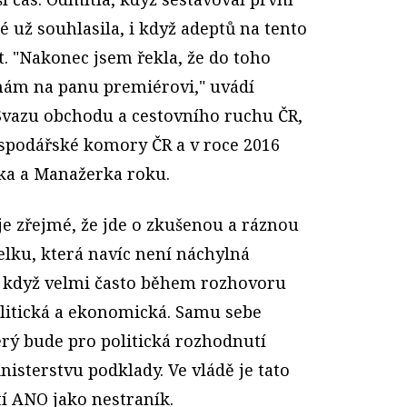
 už souhlasila, i když adeptů na tento
ět. "Nakonec jsem řekla, že do toho
hám na panu premiérovi," uvádí
Svazu obchodu a cestovního ruchu ČR,
spodářské komory ČR a v roce 2016
lka a Manažerka roku.
je zřejmé, že jde o zkušenou a ráznou
lku, která navíc není náchylná
 když velmi často během rozhovoru
olitická a ekonomická. Samu sebe
erý bude pro politická rozhodnutí
nisterstvu podklady. Ve vládě je tato
tí ANO jako nestraník.