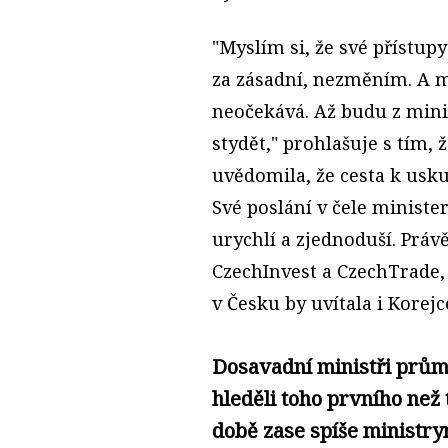
"Myslím si, že své přístup
za zásadní, nezměním. A m
neočekává. Až budu z minis
stydět," prohlašuje s tím,
uvědomila, že cesta k usk
Své poslání v čele ministe
urychlí a zjednoduší. Práv
CzechInvest a CzechTrade,
v Česku by uvítala i Korejc
Dosavadní ministři průmy
hleděli toho prvního než
době zase spíše ministr