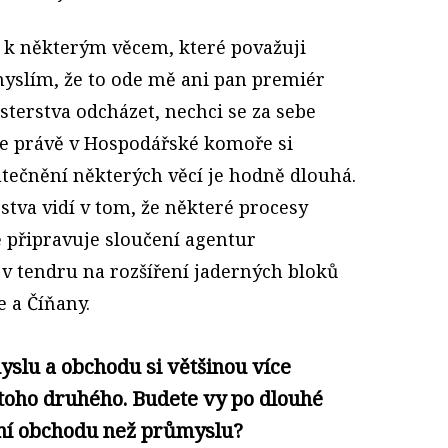
y k některým věcem, které považuji
yslím, že to ode mě ani pan premiér
terstva odcházet, nechci se za sebe
 že právě v Hospodářské komoře si
utečnění některých věcí je hodně dlouhá.
rstva vidí v tom, že některé procesy
ě připravuje sloučení agentur
 v tendru na rozšíření jaderných bloků
e a Číňany.
slu a obchodu si většinou více
 toho druhého. Budete vy po dlouhé
yní obchodu než průmyslu?