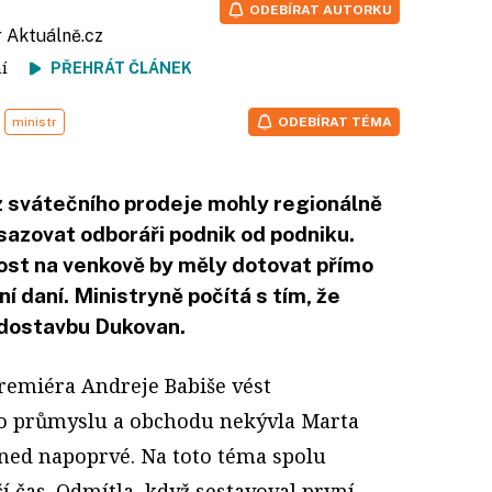
ODEBÍRAT AUTORKU
r
Aktuálně.cz
tení
PŘEHRÁT ČLÁNEK
ministr
ODEBÍRAT TÉMA
z svátečního prodeje mohly regionálně
osazovat odboráři podnik od podniku.
st na venkově by měly dotovat přímo
í daní. Ministryně počítá s tím, že
 dostavbu Dukovan.
remiéra Andreje Babiše vést
o průmyslu a obchodu nekývla Marta
ed napoprvé. Na toto téma spolu
ší čas. Odmítla, když sestavoval první