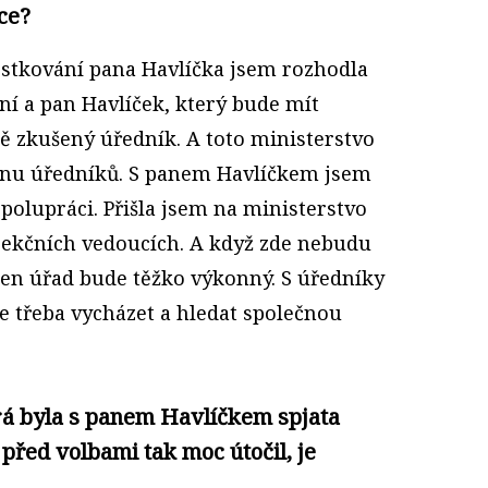
ce?
městkování pana Havlíčka jsem rozhodla
ení a pan Havlíček, který bude mít
stě zkušený úředník. A toto ministerstvo
ýkonu úředníků. S panem Havlíčkem jsem
polupráci. Přišla jsem na ministerstvo
 sekčních vedoucích. A když zde nebudu
 ten úřad bude těžko výkonný. S úředníky
je třeba vycházet a hledat společnou
rá byla s panem Havlíčkem spjata
před volbami tak moc útočil, je