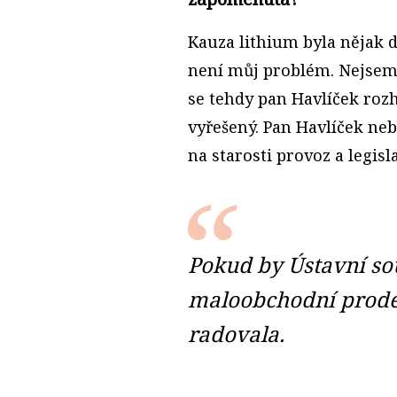
Kauza lithium byla nějak do
není můj problém. Nejsem 
se tehdy pan Havlíček roz
vyřešený. Pan Havlíček neb
na starosti provoz a legisl
Pokud by Ústavní sou
maloobchodní prodej
radovala.