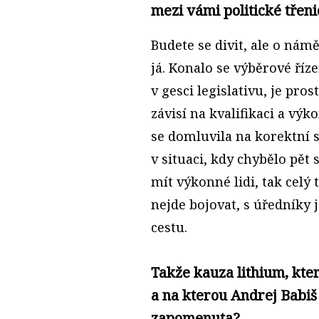
mezi vámi politické třeni
Budete se divit, ale o ná
já. Konalo se výběrové říz
v gesci legislativu, je pro
závisí na kvalifikaci a v
se domluvila na korektní s
v situaci, kdy chybělo pět
mít výkonné lidi, tak celý
nejde bojovat, s úředníky 
cestu.
Takže kauza lithium, kte
a na kterou Andrej Babiš 
zapomenuta?