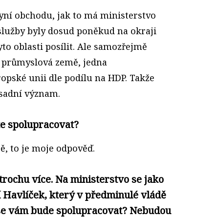
yní obchodu, jak to má ministerstvo
 služby byly dosud poněkud na okraji
o oblasti posílit. Ale samozřejmě
 průmyslová země, jedna
opské unii dle podílu na HDP. Takže
sadní význam.
e spolupracovat?
ě, to je moje odpověď.
trochu více. Na ministerstvo se jako
ří Havlíček, který v předminulé vládě
k se vám bude spolupracovat? Nebudou