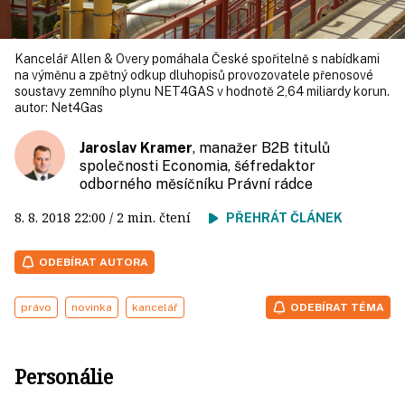
Kancelář Allen & Overy pomáhala České spořitelně s nabídkami
na výměnu a zpětný odkup dluhopisů provozovatele přenosové
soustavy zemního plynu NET4GAS v hodnotě 2,64 miliardy korun.
autor:
Net4Gas
Jaroslav Kramer
, manažer B2B titulů
společnosti Economia, šéfredaktor
odborného měsíčníku Právní rádce
8. 8. 2018
22:00
/ 2 min. čtení
PŘEHRÁT ČLÁNEK
ODEBÍRAT AUTORA
právo
novinka
kancelář
ODEBÍRAT TÉMA
Personálie