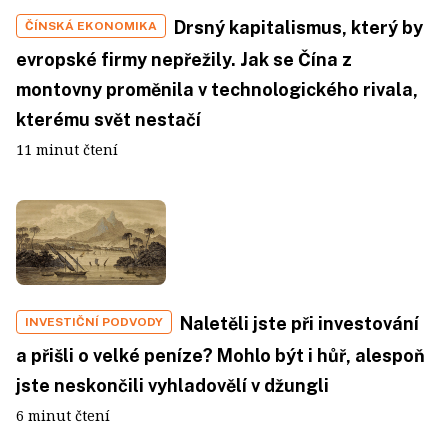
Drsný kapitalismus, který by
ČÍNSKÁ EKONOMIKA
evropské firmy nepřežily. Jak se Čína z
montovny proměnila v technologického rivala,
kterému svět nestačí
11 minut čtení
Naletěli jste při investování
INVESTIČNÍ PODVODY
a přišli o velké peníze? Mohlo být i hůř, alespoň
jste neskončili vyhladovělí v džungli
6 minut čtení