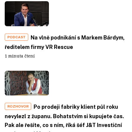
Na vlně podnikání s Markem Bárdym,
PODCAST
ředitelem firmy VR Rescue
1 minuta čtení
Po prodeji fabriky klient půl roku
ROZHOVOR
nevylezl z županu. Bohatstvím si kupujete čas.
Pak ale řešíte, co s ním, říká šéf J&T Investiční