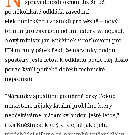
spravedlnosti oznámilo, že už
po několikáté odkládá zavedení
elektronických náramků pro vězně − nový
termín pro zavedení od ministerstva nepadl.
Nový ministr Jan Kněžínek v rozhovoru pro
HN minulý pátek řekl, že náramky budou
spuštěny ještě letos. K odkladu podle něj došlo
pouze kvůli potřebě dořešit technické
nejasnosti.
"Náramky spustíme poměrně brzy. Pokud
nenastane nějaký fatální problém, který
neočekáváme, náramky budou ještě letos,"
říká Kněžínek, který si stejně jako jeho
předchůdci slibuje od náramků snížení tlaku