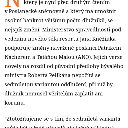
který je nyní před druhým čtením
v Poslanecké sněmovně a který má umožnit
osobní bankrot většímu počtu dlužníků, se
nejspíš změní. Ministerstvo spravedlnosti pod
vedením nového šéfa resortu Jana Kněžínka
podporuje změny navržené poslanci Patrikem
Nacherem a Taťáňou Malou (ANO). Jejich verze
novely na rozdíl od původní předlohy bývalého
ministra Roberta Pelikána nepočítá se
sedmiletou variantou oddlužení, při níž by
dlužník nemusel věřitelům zaplatit ani
korunu.
"Ztotožňujeme se s tím, že sedmiletá varianta
může být v řadě případů zbytečně nákladná,