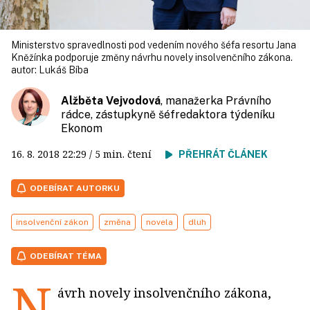
Ministerstvo spravedlnosti pod vedením nového šéfa resortu Jana
Kněžínka podporuje změny návrhu novely insolvenčního zákona.
autor:
Lukáš Bíba
Alžběta Vejvodová
, manažerka Právního
rádce, zástupkyně šéfredaktora týdeníku
Ekonom
16. 8. 2018
22:29
/ 5 min. čtení
PŘEHRÁT ČLÁNEK
ODEBÍRAT AUTORKU
insolvenční zákon
změna
novela
dluh
ODEBÍRAT TÉMA
N
ávrh novely insolvenčního zákona,