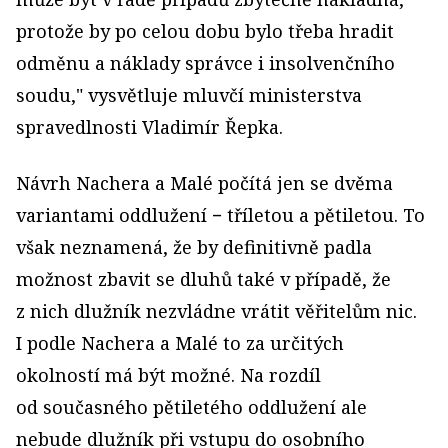
protože by po celou dobu bylo třeba hradit
odměnu a náklady správce i insolvenčního
soudu," vysvětluje mluvčí ministerstva
spravedlnosti Vladimír Řepka.
Návrh Nachera a Malé počítá jen se dvěma
variantami oddlužení − tříletou a pětiletou. To
však neznamená, že by definitivně padla
možnost zbavit se dluhů také v případě, že
z nich dlužník nezvládne vrátit věřitelům nic.
I podle Nachera a Malé to za určitých
okolností má být možné. Na rozdíl
od současného pětiletého oddlužení ale
nebude dlužník při vstupu do osobního