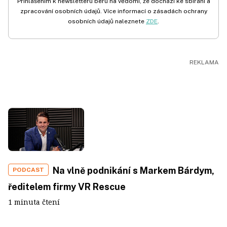
Přihlášením k newsletteru beru na vědomí, že dochází ke sbírání a
zpracování osobních údajů. Více informací o zásadách ochrany
osobních údajů naleznete
ZDE
.
Na vlně podnikání s Markem Bárdym,
PODCAST
ředitelem firmy VR Rescue
1 minuta čtení