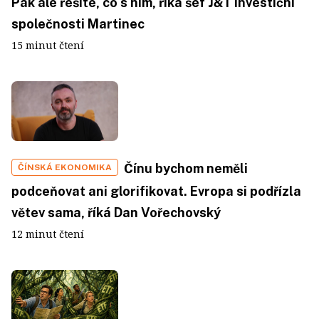
Pak ale řešíte, co s ním, říká šéf J&T Investiční
společnosti Martinec
15 minut čtení
Čínu bychom neměli
ČÍNSKÁ EKONOMIKA
podceňovat ani glorifikovat. Evropa si podřízla
větev sama, říká Dan Vořechovský
12 minut čtení