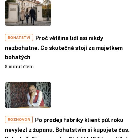
Proč většina lidí asi nikdy
BOHATSTVÍ
nezbohatne. Co skutečně stojí za majetkem
bohatých
8 minut čtení
Po prodeji fabriky klient půl roku
ROZHOVOR
nevylezl z županu. Bohatstvím si kupujete čas.