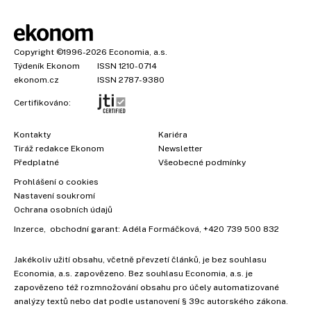
Copyright
©1996-2026
Economia, a.s.
Týdeník Ekonom
ISSN 1210-0714
ekonom.cz
ISSN 2787-9380
Certifikováno:
Kontakty
Kariéra
Tiráž redakce Ekonom
Newsletter
Předplatné
Všeobecné podmínky
×
Prohlášení o cookies
Nastavení soukromí
Ochrana osobních údajů
Inzerce
, obchodní garant:
Adéla Formáčková
,
+420 739 500 832
Jakékoliv užití obsahu, včetně převzetí článků, je bez souhlasu
Economia, a.s. zapovězeno. Bez souhlasu Economia, a.s. je
zapovězeno též rozmnožování obsahu pro účely automatizované
analýzy textů nebo dat podle ustanovení § 39c autorského zákona.