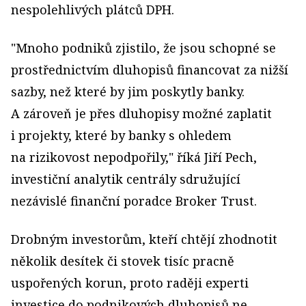
nespolehlivých plátců DPH.
"Mnoho podniků zjistilo, že jsou schopné se
prostřednictvím dluhopisů financovat za nižší
sazby, než které by jim poskytly banky.
A zároveň je přes dluhopisy možné zaplatit
i projekty, které by banky s ohledem
na rizikovost nepodpořily," říká Jiří Pech,
investiční analytik centrály sdružující
nezávislé finanční poradce Broker Trust.
Drobným investorům, kteří chtějí zhodnotit
několik desítek či stovek tisíc pracně
uspořených korun, proto raději experti
investice do podnikových dluhopisů ne­