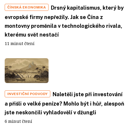
Drsný kapitalismus, který by
ČÍNSKÁ EKONOMIKA
evropské firmy nepřežily. Jak se Čína z
montovny proměnila v technologického rivala,
kterému svět nestačí
11 minut čtení
Naletěli jste při investování
INVESTIČNÍ PODVODY
a přišli o velké peníze? Mohlo být i hůř, alespoň
jste neskončili vyhladovělí v džungli
6 minut čtení