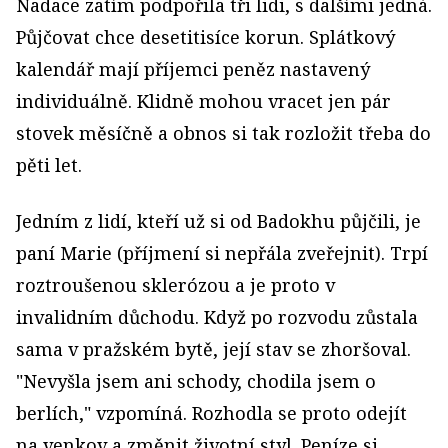
Nadace zatím podpořila tři lidi, s dalšími jedná.
Půjčovat chce desetitisíce korun. Splátkový
kalendář mají příjemci peněz nastavený
individuálně. Klidně mohou vracet jen pár
stovek měsíčně a obnos si tak rozložit třeba do
pěti let.
Jedním z lidí, kteří už si od Badokhu půjčili, je
paní Marie (příjmení si nepřála zveřejnit). Trpí
roztroušenou sklerózou a je proto v
invalidním důchodu. Když po rozvodu zůstala
sama v pražském bytě, její stav se zhoršoval.
"Nevyšla jsem ani schody, chodila jsem o
berlích," vzpomíná. Rozhodla se proto odejít
na venkov a změnit životní styl. Peníze si