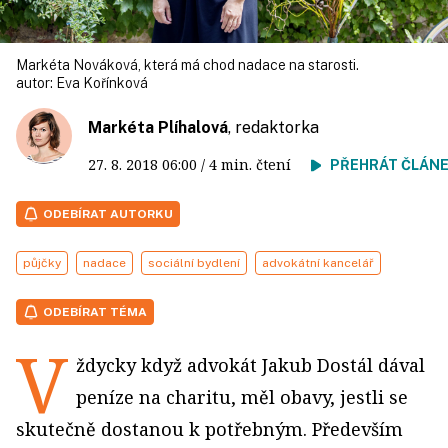
Markéta Nováková, která má chod nadace na starosti.
autor:
Eva Kořínková
Markéta Plíhalová
, redaktorka
27. 8. 2018
06:00
/ 4 min. čtení
PŘEHRÁT ČLÁN
ODEBÍRAT AUTORKU
půjčky
nadace
sociální bydlení
advokátní kancelář
ODEBÍRAT TÉMA
V
ždycky když advokát Jakub Dostál dával
peníze na charitu, měl obavy, jestli se
skutečně dostanou k potřebným. Především