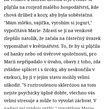
půjčila na rozjezd malého hospodářství, kde
chová drůbež a kozy, aby byla soběstačná.
"Mám mléko, vajíčka, vyrobím si jogurt,"
vypočítává Marie. Zdraví se jí na venkově
zlepšilo natolik, že začala na částečný úvazek
vypomáhat v květinářství. To, že by si půjčila
od banky nebo od úvěrové společnosti, pro
Marii nepřipadalo v úvahu, obavy z toho, zda
zvládne splácet i s úroky, aby neskončila v
exekuci, by jí v jejím stavu mohly velmi
uškodit. "S roztroušenou sklerózou na tom
nejste psychicky úplně dobře, všechno vás
velmi stresuje a může to vyvolat záchvat. V
nadaci mi vyjdou vstříc," vysvětluje Marie,