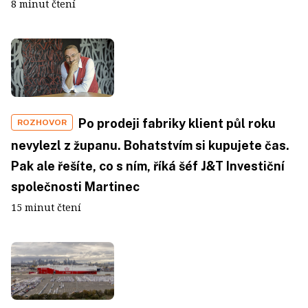
8 minut čtení
Po prodeji fabriky klient půl roku
ROZHOVOR
nevylezl z županu. Bohatstvím si kupujete čas.
Pak ale řešíte, co s ním, říká šéf J&T Investiční
společnosti Martinec
15 minut čtení