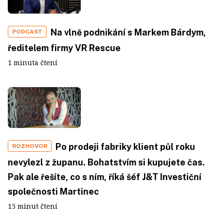
Na vlně podnikání s Markem Bárdym,
PODCAST
ředitelem firmy VR Rescue
1 minuta čtení
Po prodeji fabriky klient půl roku
ROZHOVOR
nevylezl z županu. Bohatstvím si kupujete čas.
Pak ale řešíte, co s ním, říká šéf J&T Investiční
společnosti Martinec
15 minut čtení