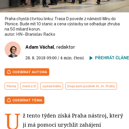
Praha chystá čtvrtou linku: Trasa D povede z náměstí Míru do
Písnice. Bude mít 10 stanic a cena výstavby se odhaduje zhruba
na 50 miliard korun.
autor:
HN – Branislav Račko
Adam Váchal
, redaktor
28. 8. 2018
09:00
/ 4 min. čtení
PŘEHRÁT ČLÁN
ODEBÍRAT AUTORA
Penta
metro D
vyvlastnění
Dopravní podnik hl. m. Prahy
ODEBÍRAT TÉMA
U
ž tento týden získá Praha nástroj, který
jí má pomoci urychlit zahájení