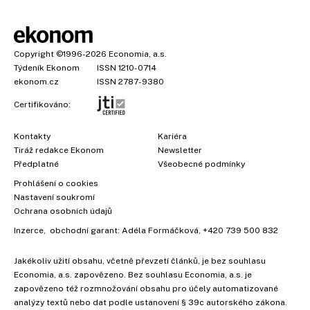
Copyright
©1996-2026
Economia, a.s.
Týdeník Ekonom
ISSN 1210-0714
ekonom.cz
ISSN 2787-9380
Certifikováno:
Kontakty
Kariéra
Tiráž redakce Ekonom
Newsletter
Předplatné
Všeobecné podmínky
Prohlášení o cookies
Nastavení soukromí
Ochrana osobních údajů
Inzerce
, obchodní garant:
Adéla Formáčková
,
+420 739 500 832
Jakékoliv užití obsahu, včetně převzetí článků, je bez souhlasu
Economia, a.s. zapovězeno. Bez souhlasu Economia, a.s. je
zapovězeno též rozmnožování obsahu pro účely automatizované
analýzy textů nebo dat podle ustanovení § 39c autorského zákona.