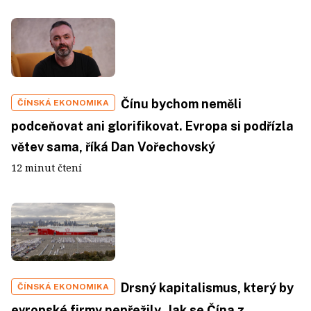
Čínu bychom neměli
ČÍNSKÁ EKONOMIKA
podceňovat ani glorifikovat. Evropa si podřízla
větev sama, říká Dan Vořechovský
12 minut čtení
Drsný kapitalismus, který by
ČÍNSKÁ EKONOMIKA
evropské firmy nepřežily. Jak se Čína z