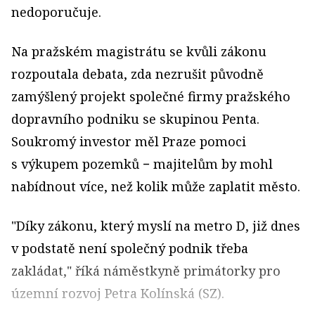
nedoporučuje.
Na pražském magistrátu se kvůli zákonu
rozpoutala debata, zda nezrušit původně
zamýšlený projekt společné firmy pražského
dopravního podniku se skupinou Penta.
Soukromý investor měl Praze pomoci
s výkupem pozemků − majitelům by mohl
nabídnout více, než kolik může zaplatit město.
"Díky zákonu, který myslí na metro D, již dnes
v podstatě není společný podnik třeba
zakládat," říká náměstkyně primátorky pro
územní rozvoj Petra Kolínská (SZ).